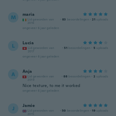
maria
M
Lid geworden van
·
83
beoordelingen
·
21
uploads
2016
ongeveer 6 jaar geleden
Lucia
L
Lid geworden van
·
51
beoordelingen
·
5
uploads
2017
ongeveer 6 jaar geleden
Anja
A
Lid geworden van
·
88
beoordelingen
·
2
uploads
2019
Nice texture, to me it worked
ongeveer 6 jaar geleden
Jamie
J
Lid geworden van
·
50
beoordelingen
·
19
uploads
2015