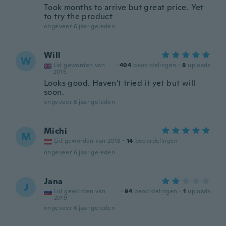
Took months to arrive but great price. Yet
to try the product
ongeveer 6 jaar geleden
Will
W
Lid geworden van
·
404
beoordelingen
·
8
uploads
2016
Looks good. Haven't tried it yet but will
soon.
ongeveer 6 jaar geleden
Michi
M
Lid geworden van 2018
·
14
beoordelingen
ongeveer 6 jaar geleden
Jana
J
Lid geworden van
·
94
beoordelingen
·
1
uploads
2019
ongeveer 6 jaar geleden