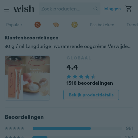
Inloggen
Populair
Pas bekeken
Trend
Klantenbeoordelingen
30 g / ml Langdurige hydraterende oogcrème Verwijder donkere kringen Verlicht vermoeidheid van de ogen-oogcrème
GLOBAAL
4.4
1518 beoordelingen
Bekijk productdetails
Beoordelingen
981
260