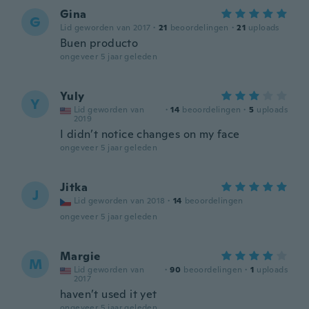
Gina
G
Lid geworden van 2017
·
21
beoordelingen
·
21
uploads
Buen producto
ongeveer 5 jaar geleden
Yuly
Y
Lid geworden van
·
14
beoordelingen
·
5
uploads
2019
I didn’t notice changes on my face
ongeveer 5 jaar geleden
Jitka
J
Lid geworden van 2018
·
14
beoordelingen
ongeveer 5 jaar geleden
Margie
M
Lid geworden van
·
90
beoordelingen
·
1
uploads
2017
haven’t used it yet
ongeveer 5 jaar geleden