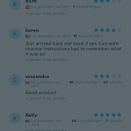
Ruth
R
Lid geworden van 2017
·
7
beoordelingen
ongeveer 6 jaar geleden
karen
K
Lid geworden van 2015
·
15
beoordelingen
Just arrived have not used it yet. Can with
chinese instructions had to remember what
it was lol
ongeveer 6 jaar geleden
cassandra
C
Lid geworden van
·
95
beoordelingen
·
25
uploads
2015
Good product
ongeveer 6 jaar geleden
Kelly
K
Lid geworden van
·
66
beoordelingen
·
7
uploads
2018
ongeveer 6 jaar geleden