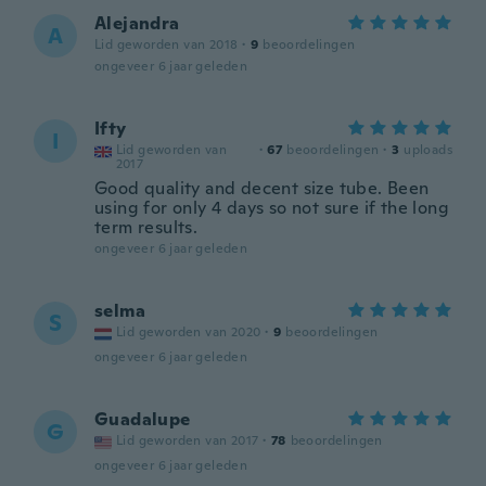
Alejandra
A
Lid geworden van 2018
·
9
beoordelingen
ongeveer 6 jaar geleden
Ifty
I
Lid geworden van
·
67
beoordelingen
·
3
uploads
2017
Good quality and decent size tube. Been
using for only 4 days so not sure if the long
term results.
ongeveer 6 jaar geleden
selma
S
Lid geworden van 2020
·
9
beoordelingen
ongeveer 6 jaar geleden
Guadalupe
G
Lid geworden van 2017
·
78
beoordelingen
ongeveer 6 jaar geleden