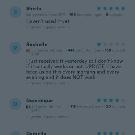
Sheila
S
Lid geworden van 2017
·
108
beoordelingen
·
3
uploads
Haven’t used it yet
ongeveer 5 jaar geleden
Rochelle
R
Lid geworden van
·
446
beoordelingen
·
166
uploads
2014
I just received it yesterday so I don’t know
if it actually works or not. UPDATE, I have
been using this every morning and every
evening and it does NOT work
ongeveer 5 jaar geleden
Dominique
D
Lid geworden van
·
119
beoordelingen
·
20
uploads
2016
ongeveer 5 jaar geleden
Daniella