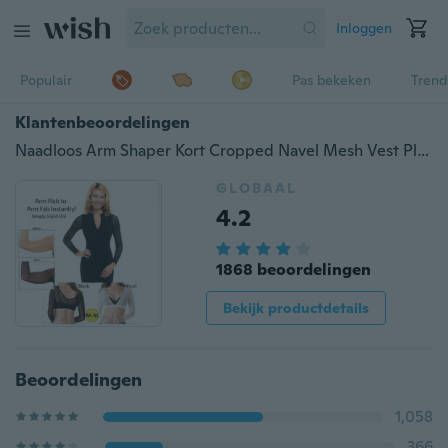
Inloggen
Populair
Pas bekeken
Trend
Klantenbeoordelingen
Naadloos Arm Shaper Kort Cropped Navel Mesh Vest Plus Maat Arm Shaper (M-XL)
GLOBAAL
4.2
1868 beoordelingen
Bekijk productdetails
Beoordelingen
1,058
366