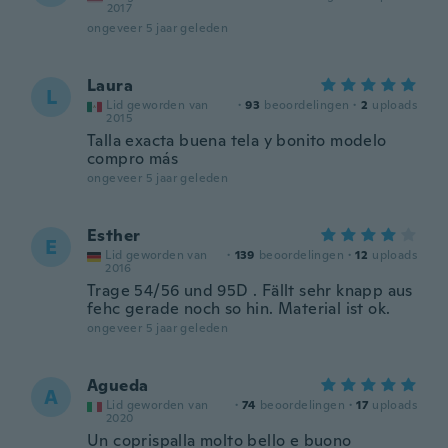
2017
ongeveer 5 jaar geleden
Laura
L
Lid geworden van
·
93
beoordelingen
·
2
uploads
2015
Talla exacta buena tela y bonito modelo
compro más
ongeveer 5 jaar geleden
Esther
E
Lid geworden van
·
139
beoordelingen
·
12
uploads
2016
Trage 54/56 und 95D . Fällt sehr knapp aus
fehc gerade noch so hin. Material ist ok.
ongeveer 5 jaar geleden
Agueda
A
Lid geworden van
·
74
beoordelingen
·
17
uploads
2020
Un coprispalla molto bello e buono