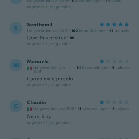
Lid geworden van 2019
·
5
beoordelingen
·
1
uploads
ongeveer 4 jaar geleden
Senthamil
S
Lid geworden van 2017
·
160
beoordelingen
·
43
uploads
Love this product ❤️
ongeveer 4 jaar geleden
Manuela
M
Lid geworden van
·
81
beoordelingen
·
4
uploads
2016
Carino ma è piccolo
ongeveer 4 jaar geleden
Claudia
C
Lid geworden van 2019
·
11
beoordelingen
·
1
uploads
No es licra
ongeveer 4 jaar geleden