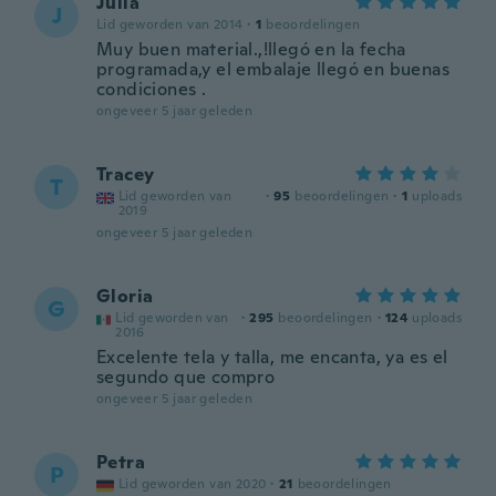
Julia
J
Lid geworden van 2014
·
1
beoordelingen
Muy buen material.,!llegó en la fecha
programada,y el embalaje llegó en buenas
condiciones .
ongeveer 5 jaar geleden
Tracey
T
Lid geworden van
·
95
beoordelingen
·
1
uploads
2019
ongeveer 5 jaar geleden
Gloria
G
Lid geworden van
·
295
beoordelingen
·
124
uploads
2016
Excelente tela y talla, me encanta, ya es el
segundo que compro
ongeveer 5 jaar geleden
Petra
P
Lid geworden van 2020
·
21
beoordelingen