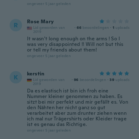
ongeveer 5 jaar geleden
Rose Mary
R
Lid geworden van
·
66
beoordelingen
·
1
uploads
2019
It wasn’t long enough on the arms ! So I
was very disappointed !! Will not but this
or tell my friends about them!
ongeveer 5 jaar geleden
kerstin
K
Lid geworden van
·
96
beoordelingen
·
39
uploads
2019
Da es elastisch ist bin ich froh eine
Nummer kleiner genommen zu haben. Es
sitzt bei mir perfekt und mir gefällt es. Von
den Nähten her nicht ganz so gut
verarbeitet aber zum drunter ziehen wenn
ich mal nur Trägershirts oder Kleider trage
ist es genau das Richtige.
ongeveer 5 jaar geleden