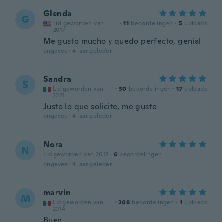
Glenda
G
Lid geworden van
·
11
beoordelingen
·
5
uploads
2017
Me gusto mucho y quedo perfecto, genial
ongeveer 4 jaar geleden
Sandra
S
Lid geworden van
·
30
beoordelingen
·
17
uploads
2021
Justo lo que solicite, me gusto
ongeveer 4 jaar geleden
Nora
N
Lid geworden van 2012
·
6
beoordelingen
ongeveer 4 jaar geleden
marvin
M
Lid geworden van
·
208
beoordelingen
·
1
uploads
2014
Buen