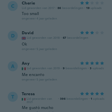
Cherie
C
Lid geworden van 2017
·
86
beoordelingen
·
19
uploads
Too small
ongeveer 4 jaar geleden
David
D
Lid geworden van 2018
·
67
beoordelingen
Ok
ongeveer 5 jaar geleden
Any
A
Lid geworden van 2019
·
9
beoordelingen
·
3
uploads
Me encanto
ongeveer 5 jaar geleden
Teresa
T
Lid geworden van
·
396
beoordelingen
·
1
uploads
2021
Me gustó mucho