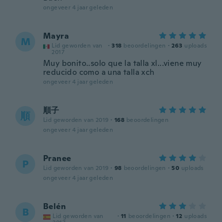
ongeveer 4 jaar geleden
Mayra
M
Lid geworden van
·
318
beoordelingen
·
263
uploads
2017
Muy bonito..solo que la talla xl...viene muy
reducido como a una talla xch
ongeveer 4 jaar geleden
順子
順
Lid geworden van 2019
·
168
beoordelingen
ongeveer 4 jaar geleden
Pranee
P
Lid geworden van 2019
·
98
beoordelingen
·
50
uploads
ongeveer 4 jaar geleden
Belén
B
Lid geworden van
·
11
beoordelingen
·
12
uploads