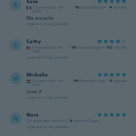
Susa
S
Lid geworden van
·
16
beoordelingen
·
4
uploads
2020
Me encanto
ongeveer 4 jaar geleden
Cathy
C
Lid geworden van
·
115
beoordelingen
·
52
uploads
2018
ongeveer 4 jaar geleden
Michelle
M
Lid geworden van
·
141
beoordelingen
·
6
uploads
2016
Love it
ongeveer 4 jaar geleden
Nora
N
Lid geworden van 2012
·
6
beoordelingen
ongeveer 4 jaar geleden