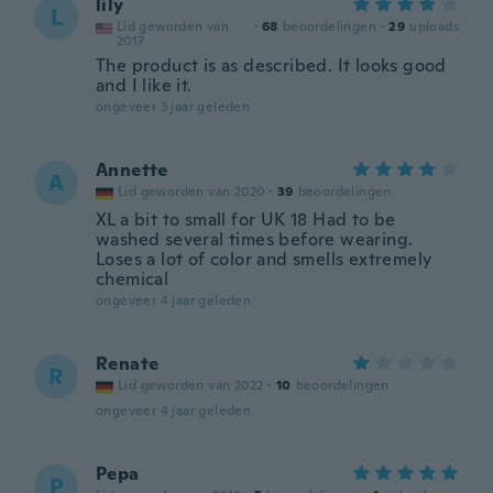
lily
L
Lid geworden van
·
68
beoordelingen
·
29
uploads
2017
The product is as described. It looks good
and I like it.
ongeveer 3 jaar geleden
Annette
A
Lid geworden van 2020
·
39
beoordelingen
XL a bit to small for UK 18 Had to be
washed several times before wearing.
Loses a lot of color and smells extremely
chemical
ongeveer 4 jaar geleden
Renate
R
Lid geworden van 2022
·
10
beoordelingen
ongeveer 4 jaar geleden
Pepa
P