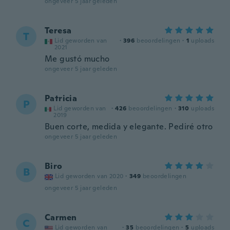
ongeveer 5 jaar geleden
Teresa
T
Lid geworden van
·
396
beoordelingen
·
1
uploads
2021
Me gustó mucho
ongeveer 5 jaar geleden
Patricia
P
Lid geworden van
·
426
beoordelingen
·
310
uploads
2019
Buen corte, medida y elegante. Pediré otro
ongeveer 5 jaar geleden
Biro
B
Lid geworden van 2020
·
349
beoordelingen
ongeveer 5 jaar geleden
Carmen
C
Lid geworden van
·
35
beoordelingen
·
5
uploads