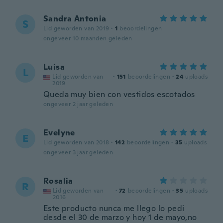
Sandra Antonia
S
Lid geworden van 2019
·
1
beoordelingen
ongeveer 10 maanden geleden
Luisa
L
Lid geworden van
·
151
beoordelingen
·
24
uploads
2019
Queda muy bien con vestidos escotados
ongeveer 2 jaar geleden
Evelyne
E
Lid geworden van 2018
·
142
beoordelingen
·
35
uploads
ongeveer 3 jaar geleden
Rosalia
R
Lid geworden van
·
72
beoordelingen
·
35
uploads
2016
Este producto nunca me llego lo pedi
desde el 30 de marzo y hoy 1 de mayo,no