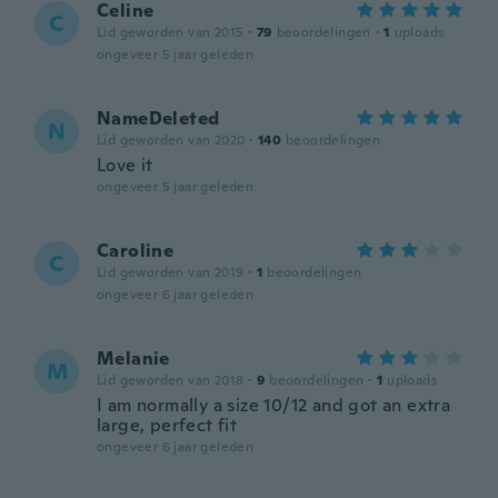
Celine
C
Lid geworden van 2015
·
79
beoordelingen
·
1
uploads
ongeveer 5 jaar geleden
NameDeleted
N
Lid geworden van 2020
·
140
beoordelingen
Love it
ongeveer 5 jaar geleden
Caroline
C
Lid geworden van 2019
·
1
beoordelingen
ongeveer 6 jaar geleden
Melanie
M
Lid geworden van 2018
·
9
beoordelingen
·
1
uploads
I am normally a size 10/12 and got an extra
large, perfect fit
ongeveer 6 jaar geleden