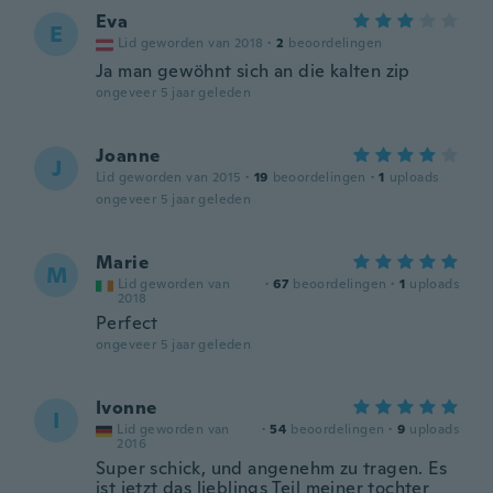
Eva
E
Lid geworden van 2018
·
2
beoordelingen
Ja man gewöhnt sich an die kalten zip
ongeveer 5 jaar geleden
Joanne
J
Lid geworden van 2015
·
19
beoordelingen
·
1
uploads
ongeveer 5 jaar geleden
Marie
M
Lid geworden van
·
67
beoordelingen
·
1
uploads
2018
Perfect
ongeveer 5 jaar geleden
Ivonne
I
Lid geworden van
·
54
beoordelingen
·
9
uploads
2016
Super schick, und angenehm zu tragen. Es
ist jetzt das lieblings Teil meiner tochter