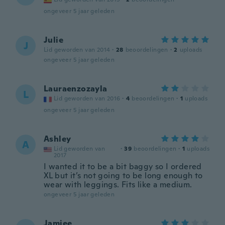
ongeveer 5 jaar geleden
Julie
J
Lid geworden van 2014
·
28
beoordelingen
·
2
uploads
ongeveer 5 jaar geleden
Lauraenzozayla
L
Lid geworden van 2016
·
4
beoordelingen
·
1
uploads
ongeveer 5 jaar geleden
Ashley
A
Lid geworden van
·
39
beoordelingen
·
1
uploads
2017
I wanted it to be a bit baggy so I ordered
XL but it’s not going to be long enough to
wear with leggings. Fits like a medium.
ongeveer 5 jaar geleden
Jamiee