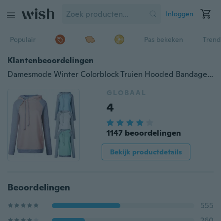
Inloggen
Populair
Pas bekeken
Trend
Klantenbeoordelingen
Damesmode Winter Colorblock Truien Hooded Bandage Trui Jassen Hoodies Dame Lange Mouw Stiksels Sweatshirt
GLOBAAL
4
1147 beoordelingen
Bekijk productdetails
Beoordelingen
555
260