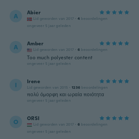
Abier
A
Lid geworden van 2017
·
4
beoordelingen
ongeveer 5 jaar geleden
Amber
A
Lid geworden van 2017
·
6
beoordelingen
Too much polyester content
ongeveer 5 jaar geleden
Irene
I
Lid geworden van 2015
·
1236
beoordelingen
πολύ όμορφη και ωραία ποιότητα
ongeveer 5 jaar geleden
ORSI
O
Lid geworden van 2017
·
6
beoordelingen
ongeveer 5 jaar geleden