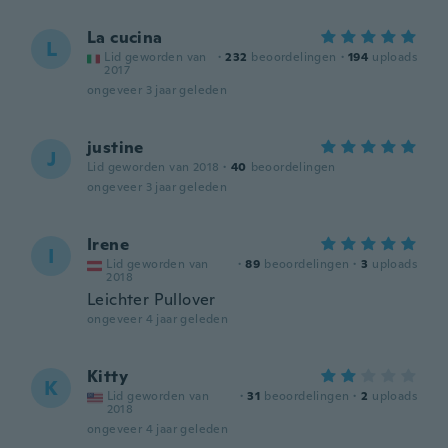
La cucina
L
Lid geworden van
·
232
beoordelingen
·
194
uploads
2017
ongeveer 3 jaar geleden
justine
J
Lid geworden van 2018
·
40
beoordelingen
ongeveer 3 jaar geleden
Irene
I
Lid geworden van
·
89
beoordelingen
·
3
uploads
2018
Leichter Pullover
ongeveer 4 jaar geleden
Kitty
K
Lid geworden van
·
31
beoordelingen
·
2
uploads
2018
ongeveer 4 jaar geleden