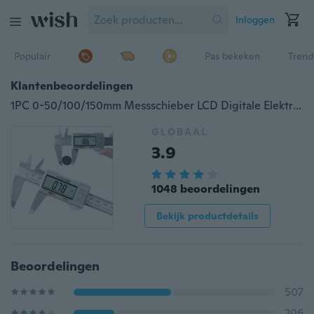
Inloggen
Populair
Pas bekeken
Trend
Klantenbeoordelingen
1PC 0-50/100/150mm Messschieber LCD Digitale Elektronische Schuifmaat Plastic Gauge Micrometer Digitale Schuifmaat Meet Tool (Zonder Batterij)
GLOBAAL
3.9
1048 beoordelingen
Bekijk productdetails
Beoordelingen
507
206