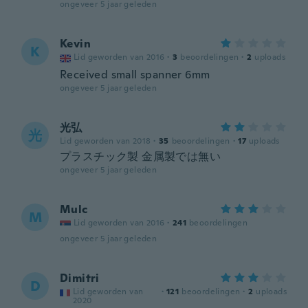
ongeveer 5 jaar geleden
Kevin
K
Lid geworden van 2016
·
3
beoordelingen
·
2
uploads
Received small spanner 6mm
ongeveer 5 jaar geleden
光弘
光
Lid geworden van 2018
·
35
beoordelingen
·
17
uploads
プラスチック製 金属製では無い
ongeveer 5 jaar geleden
Mulc
M
Lid geworden van 2016
·
241
beoordelingen
ongeveer 5 jaar geleden
Dimitri
D
Lid geworden van
·
121
beoordelingen
·
2
uploads
2020