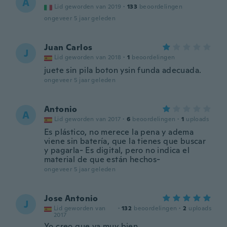
A
Lid geworden van 2019
·
133
beoordelingen
ongeveer 5 jaar geleden
Juan Carlos
J
Lid geworden van 2018
·
1
beoordelingen
juete sin pila boton ysin funda adecuada.
ongeveer 5 jaar geleden
Antonio
A
Lid geworden van 2017
·
6
beoordelingen
·
1
uploads
Es plástico, no merece la pena y adema
viene sin batería, que la tienes que buscar
y pagarla- Es digital, pero no indica el
material de que están hechos-
ongeveer 5 jaar geleden
Jose Antonio
J
Lid geworden van
·
132
beoordelingen
·
2
uploads
2017
Yo creo que va muy bien