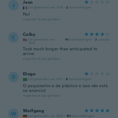
Jean
J
Lid geworden van 2018
·
2
beoordelingen
Nul
ongeveer 6 jaar geleden
Colby
C
Lid geworden van
·
41
beoordelingen
·
2
uploads
2016
Took much longer than anticipated to
arrive
ongeveer 6 jaar geleden
Diego
D
Lid geworden van 2017
·
6
beoordelingen
O paquímetro e de plástico e isso não está
no anúncio!
ongeveer 6 jaar geleden
Wolfgang
W
Lid geworden van 2020
·
181
beoordelingen