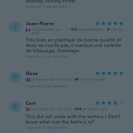
Missing locking screw
ongeveer 2 jaar geleden
Jean-Pierre
J
Lid geworden van
·
120
beoordelingen
·
8
uploads
2021
Très bien en plastique de bonne qualité et
donc ne rouille pas, il manque une molette
de bloquage, dommage
ongeveer 2 jaar geleden
Dave
D
Lid geworden van 2016
·
60
beoordelingen
ongeveer 2 jaar geleden
Carl
C
Lid geworden van 2020
·
238
beoordelingen
This did not come with the battery I Don’t
know what size the battery is?
ongeveer 4 jaar geleden