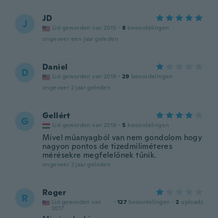
JD
J
Lid geworden van 2015
·
8
beoordelingen
ongeveer een jaar geleden
Daniel
D
Lid geworden van 2018
·
29
beoordelingen
ongeveer 2 jaar geleden
Gellért
G
Lid geworden van 2018
·
5
beoordelingen
Mivel műanyagból van nem gondolom hogy
nagyon pontos de tizedmiliméteres
mérésekre megfelelőnek tűnik.
ongeveer 2 jaar geleden
Roger
R
Lid geworden van
·
127
beoordelingen
·
2
uploads
2017