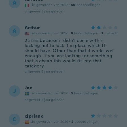
A
Lid geworden van 2019
·
56
beoordelingen
ongeveer 5 jaar geleden
Arthur
A
Lid geworden van 2017
·
8
beoordelingen
·
2
uploads
2 stars because it didn't come with a
locking nut to lock it in place which It
should have. Other than that it works well
enough. If you are looking for something
that is cheap this would fit into that
category.
ongeveer 5 jaar geleden
Jan
J
Lid geworden van 2017
·
3
beoordelingen
ongeveer 5 jaar geleden
cipriano
C
Lid geworden van 2020
·
2
beoordelingen