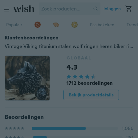
Inloggen
Populair
Pas bekeken
Trend
Klantenbeoordelingen
Vintage Viking titanium stalen wolf ringen heren biker ring mode wolf hoofd sieraden ringen voor mannen
GLOBAAL
4.3
1712 beoordelingen
Bekijk productdetails
Beoordelingen
1,086
281