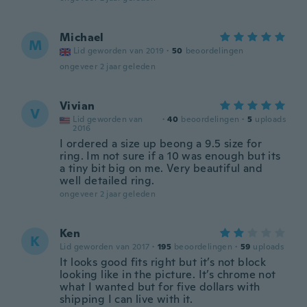
Michael
M
Lid geworden van 2019
·
50
beoordelingen
ongeveer 2 jaar geleden
Vivian
V
Lid geworden van
·
40
beoordelingen
·
5
uploads
2016
I ordered a size up beong a 9.5 size for
ring. Im not sure if a 10 was enough but its
a tiny bit big on me. Very beautiful and
well detailed ring.
ongeveer 2 jaar geleden
Ken
K
Lid geworden van 2017
·
195
beoordelingen
·
59
uploads
It looks good fits right but it’s not block
looking like in the picture. It’s chrome not
what I wanted but for five dollars with
shipping I can live with it.