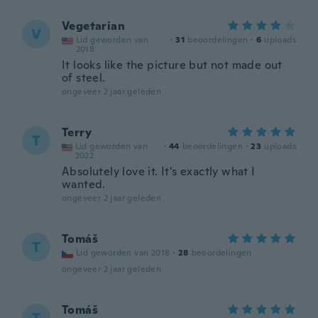
Vegetarian
V
Lid geworden van
·
31
beoordelingen
·
6
uploads
2018
It looks like the picture but not made out
of steel.
ongeveer 2 jaar geleden
Terry
T
Lid geworden van
·
44
beoordelingen
·
23
uploads
2022
Absolutely love it. It's exactly what I
wanted.
ongeveer 2 jaar geleden
Tomáš
T
Lid geworden van 2018
·
28
beoordelingen
ongeveer 2 jaar geleden
Tomáš