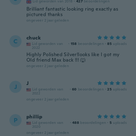
Lid geworden van 2018
·
427
beoordelingen
Brilliant fantastic looking ring exactly as
pictured thanks
ongeveer 2 jaar geleden
chuck
C
Lid geworden van
·
158
beoordelingen
·
85
uploads
2022
Highly Polished Silver!looks like I got my
Old friend Max back !!! 🐺
ongeveer 2 jaar geleden
J
J
Lid geworden van
·
60
beoordelingen
·
25
uploads
2022
ongeveer 2 jaar geleden
phillip
P
Lid geworden van
·
488
beoordelingen
·
5
uploads
2020
ongeveer 2 jaar geleden