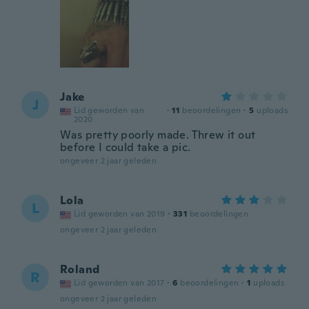
Jake
J
Lid geworden van
·
11
beoordelingen
·
5
uploads
2020
Was pretty poorly made. Threw it out
before I could take a pic.
ongeveer 2 jaar geleden
Lola
L
Lid geworden van 2019
·
331
beoordelingen
ongeveer 2 jaar geleden
Roland
R
Lid geworden van 2017
·
6
beoordelingen
·
1
uploads
ongeveer 2 jaar geleden