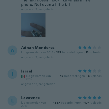
the ring doesn’t look like whats in the
photo. Not even a little bit
ongeveer 2 jaar geleden
Adnan Menderes
A
Lid geworden van 2018
·
215
beoordelingen
·
13
uploads
ongeveer 2 jaar geleden
Israel
I
Lid geworden van
·
15
beoordelingen
·
6
uploads
2017
ongeveer 2 jaar geleden
Lawrence
L
Lid geworden van
·
367
beoordelingen
·
104
uploads
2017