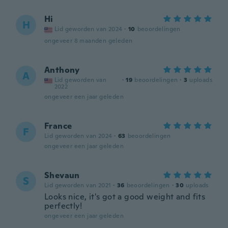
Hi
H
Lid geworden van 2024
·
10
beoordelingen
ongeveer 8 maanden geleden
Anthony
A
Lid geworden van
·
19
beoordelingen
·
3
uploads
2022
ongeveer een jaar geleden
France
F
Lid geworden van 2024
·
63
beoordelingen
ongeveer een jaar geleden
Shevaun
S
Lid geworden van 2021
·
36
beoordelingen
·
30
uploads
Looks nice, it's got a good weight and fits
perfectly!
ongeveer een jaar geleden