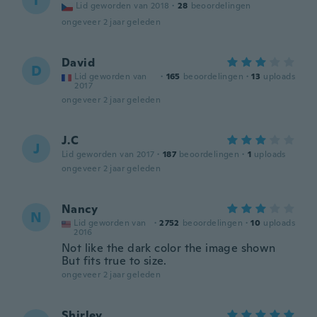
T
Lid geworden van 2018
·
28
beoordelingen
ongeveer 2 jaar geleden
David
D
Lid geworden van
·
165
beoordelingen
·
13
uploads
2017
ongeveer 2 jaar geleden
J.C
J
Lid geworden van 2017
·
187
beoordelingen
·
1
uploads
ongeveer 2 jaar geleden
Nancy
N
Lid geworden van
·
2752
beoordelingen
·
10
uploads
2016
Not like the dark color the image shown
But fits true to size.
ongeveer 2 jaar geleden
Shirley