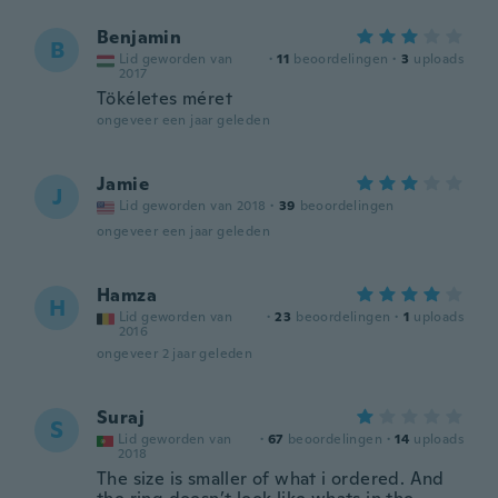
Benjamin
B
Lid geworden van
·
11
beoordelingen
·
3
uploads
2017
Tökéletes méret
ongeveer een jaar geleden
Jamie
J
Lid geworden van 2018
·
39
beoordelingen
ongeveer een jaar geleden
Hamza
H
Lid geworden van
·
23
beoordelingen
·
1
uploads
2016
ongeveer 2 jaar geleden
Suraj
S
Lid geworden van
·
67
beoordelingen
·
14
uploads
2018
The size is smaller of what i ordered. And