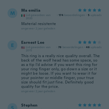
Ma emilia
M
Lid geworden van
·
174
beoordelingen
·
5
uploads
2020
Material resistente
ongeveer 2 jaar geleden
Earnest Lee
E
Lid geworden van
·
78
beoordelingen
·
46
uploads
2015
This ring is a really nice quality overall. The
back of the wolf head has some space, so
as a tip I'd advise if you want this ring for
your ring finger only, go down a size or it
might be loose. If you want to wear it for
your pointer or middle finger, your true
size should fit just fine. Definitely good
quality for the price.
ongeveer 2 jaar geleden
Stephen
S