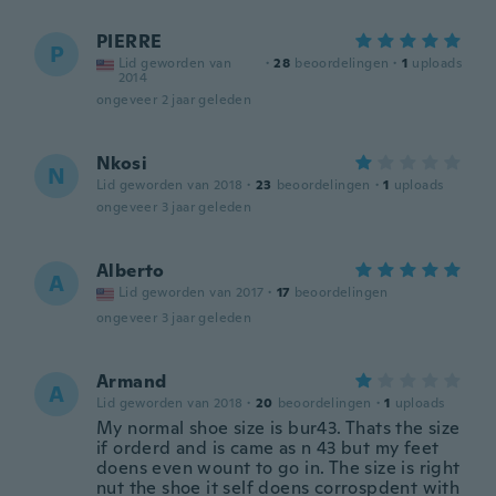
PIERRE
P
Lid geworden van
·
28
beoordelingen
·
1
uploads
2014
ongeveer 2 jaar geleden
Nkosi
N
Lid geworden van 2018
·
23
beoordelingen
·
1
uploads
ongeveer 3 jaar geleden
Alberto
A
Lid geworden van 2017
·
17
beoordelingen
ongeveer 3 jaar geleden
Armand
A
Lid geworden van 2018
·
20
beoordelingen
·
1
uploads
My normal shoe size is bur43. Thats the size
if orderd and is came as n 43 but my feet
doens even wount to go in. The size is right
nut the shoe it self doens corrospdent with