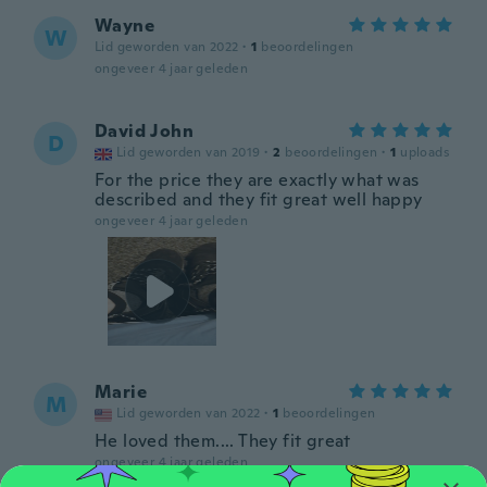
Wayne
W
Lid geworden van 2022
·
1
beoordelingen
ongeveer 4 jaar geleden
David John
D
Lid geworden van 2019
·
2
beoordelingen
·
1
uploads
For the price they are exactly what was
described and they fit great well happy
ongeveer 4 jaar geleden
Marie
M
Lid geworden van 2022
·
1
beoordelingen
He loved them.... They fit great
ongeveer 4 jaar geleden