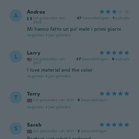
Andrea
A
Lid geworden van
·
67
beoordelingen
·
1
uploads
2020
Mi hanno fatto un po' male i primi giorni
ongeveer 4 jaar geleden
Larry
L
Lid geworden van
·
27
beoordelingen
·
8
uploads
2017
I love material and the color
ongeveer 4 jaar geleden
Terry
T
Lid geworden van 2021
·
6
beoordelingen
ongeveer 4 jaar geleden
Sarah
S
Lid geworden van 2021
·
2
beoordelingen
Perfect just what I ordered