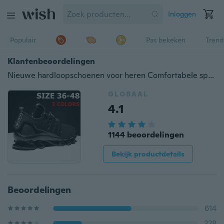
Inloggen
Populair
Pas bekeken
Trend
Klantenbeoordelingen
Nieuwe hardloopschoenen voor heren Comfortabele sportschoenen Heren Atletiek Demping voor buiten Sneakers Sneakers
GLOBAAL
4.1
1144 beoordelingen
Bekijk productdetails
Beoordelingen
614
228