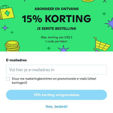
Atanas
A
Lid geworden van
·
29
beoordelingen
·
1
uploads
15% KORTING
2020
ongeveer 4 jaar geleden
JE EERSTE BESTELLING
善覚
Max. korting van US$ 5
善
Lid geworden van 2019
1 code per klant.
·
41
beoordelingen
·
6
uploads
ongeveer 4 jaar geleden
E-mailadres
Buti
B
Lid geworden van 2022
·
1
beoordelingen
ongeveer 4 jaar geleden
Stuur me marketingberichten en promotionele e-mails (ofwel
kortingen!)
Deleen
D
Lid geworden van 2015
·
9
beoordelingen
15% korting ontgrendelen
Very nice
ongeveer 4 jaar geleden
Nee, bedankt