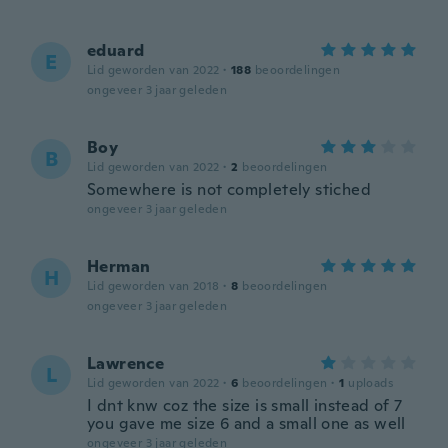
eduard
E
Lid geworden van 2022
·
188
beoordelingen
ongeveer 3 jaar geleden
Boy
B
Lid geworden van 2022
·
2
beoordelingen
Somewhere is not completely stiched
ongeveer 3 jaar geleden
Herman
H
Lid geworden van 2018
·
8
beoordelingen
ongeveer 3 jaar geleden
Lawrence
L
Lid geworden van 2022
·
6
beoordelingen
·
1
uploads
I dnt knw coz the size is small instead of 7
you gave me size 6 and a small one as well
ongeveer 3 jaar geleden