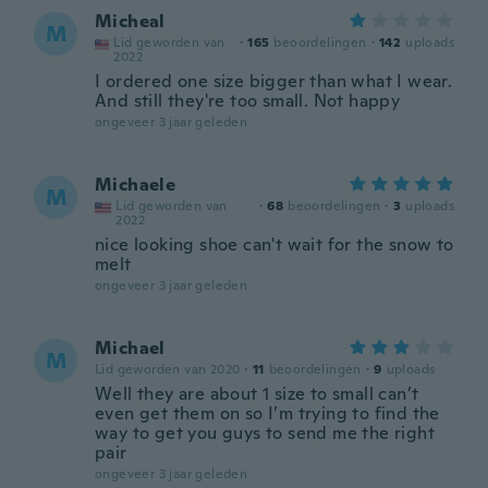
Micheal
M
Lid geworden van
·
165
beoordelingen
·
142
uploads
2022
I ordered one size bigger than what I wear.
And still they're too small. Not happy
ongeveer 3 jaar geleden
Michaele
M
Lid geworden van
·
68
beoordelingen
·
3
uploads
2022
nice looking shoe can't wait for the snow to
melt
ongeveer 3 jaar geleden
Michael
M
Lid geworden van 2020
·
11
beoordelingen
·
9
uploads
Well they are about 1 size to small can’t
even get them on so I’m trying to find the
way to get you guys to send me the right
pair
ongeveer 3 jaar geleden