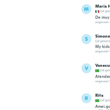
María 
M
Lid ge
De muy b
ongeveer 
Simone
S
Lid gewor
My kids 
ongeveer 
Vaness
V
Lid ge
Atenden
ongeveer 
Rita
R
Lid ge
Amei.go