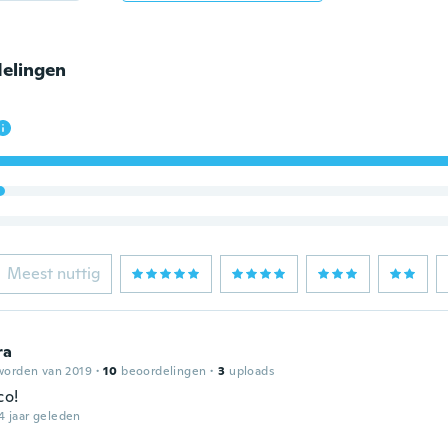
elingen
Meest nuttig
ra
worden van 2019
·
10
beoordelingen
·
3
uploads
co!
4 jaar geleden