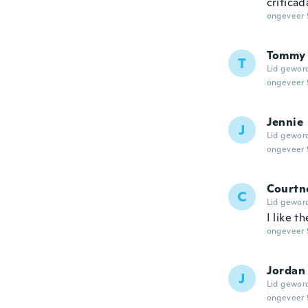
critica
ongeveer 
Tommy
T
Lid gewor
ongeveer 
Jennie
J
Lid gewor
ongeveer 
Courtn
C
Lid gewor
I like t
ongeveer 
Jordan
J
Lid gewor
ongeveer 