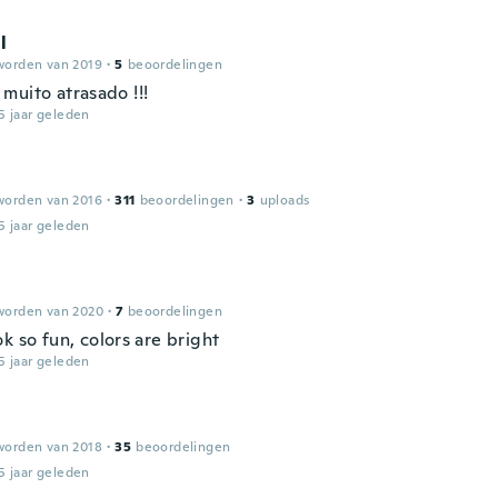
l
worden van 2019
·
5
beoordelingen
muito atrasado !!!
5 jaar geleden
worden van 2016
·
311
beoordelingen
·
3
uploads
5 jaar geleden
worden van 2020
·
7
beoordelingen
k so fun, colors are bright
5 jaar geleden
worden van 2018
·
35
beoordelingen
5 jaar geleden