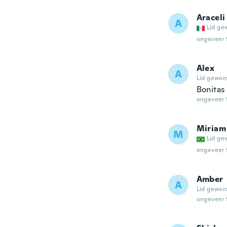
Araceli
A
Lid ge
ongeveer 
Alex
A
Lid gewor
Bonitas 
ongeveer 
Miriam
M
Lid ge
ongeveer 
Amber
A
Lid gewor
ongeveer 