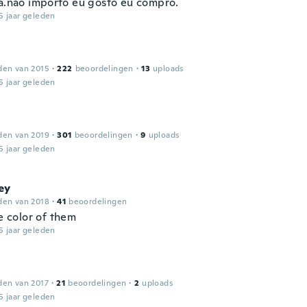
da.nao importo eu gosto eu compro.
5 jaar geleden
den van 2015
·
222
beoordelingen
·
13
uploads
5 jaar geleden
den van 2019
·
301
beoordelingen
·
9
uploads
5 jaar geleden
ey
den van 2018
·
41
beoordelingen
he color of them
5 jaar geleden
den van 2017
·
21
beoordelingen
·
2
uploads
5 jaar geleden