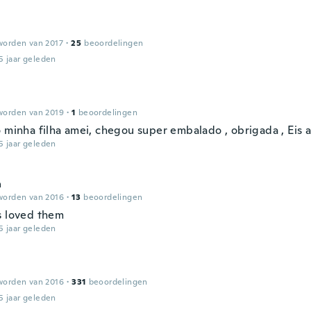
worden van 2017
·
25
beoordelingen
5 jaar geleden
worden van 2019
·
1
beoordelingen
o minha filha amei, chegou super embalado , obrigada , Eis
5 jaar geleden
a
worden van 2016
·
13
beoordelingen
s loved them
5 jaar geleden
a
worden van 2016
·
331
beoordelingen
5 jaar geleden