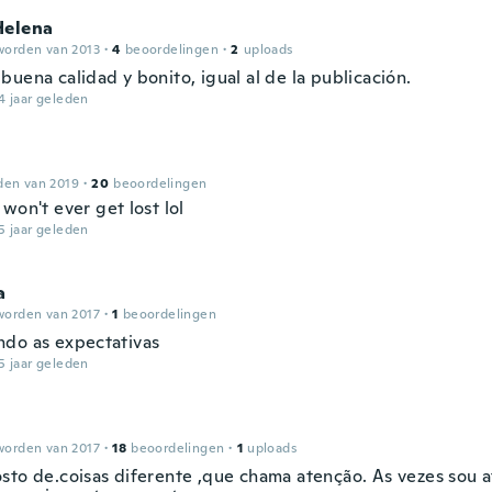
Helena
worden van 2013
·
4
beoordelingen
·
2
uploads
uena calidad y bonito, igual al de la publicación.
4 jaar geleden
den van 2019
·
20
beoordelingen
won't ever get lost lol
5 jaar geleden
a
worden van 2017
·
1
beoordelingen
do as expectativas
5 jaar geleden
worden van 2017
·
18
beoordelingen
·
1
uploads
sto de.coisas diferente ,que chama atenção. As vezes sou a