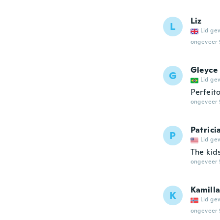
Liz
L
Lid ge
ongeveer 
Gleyce
G
Lid ge
Perfeit
ongeveer 
Patrici
P
Lid ge
The kid
ongeveer 
Kamill
K
Lid ge
ongeveer 