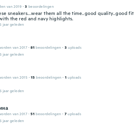
den van 2019
·
3
beoordelingen
se sneakers...wear them all the time..good quality..good fit.
with the red and navy highlights.
5 jaar geleden
worden van 2017
·
81
beoordelingen
·
3
uploads
6 jaar geleden
worden van 2015
·
15
beoordelingen
·
1
uploads
6 jaar geleden
ина
worden van 2017
·
51
beoordelingen
·
7
uploads
6 jaar geleden