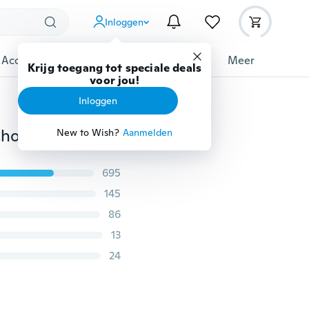
Inloggen
 Accessoires
Gadgets
Gereedschap
Meer
Krijg toegang tot speciale deals
voor jou!
Inloggen
Universele knipperende LED-fluorescerende nylon schoenveter, kleurrijke schoenveter, 's nachts buiten uitgevoerd
New to Wish?
Aanmelden
695
145
86
13
24