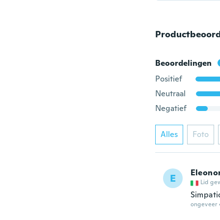
Productbeoord
Beoordelingen
Positief
Neutraal
Negatief
Alles
Foto
Eleono
E
Lid ge
Simpati
ongeveer 