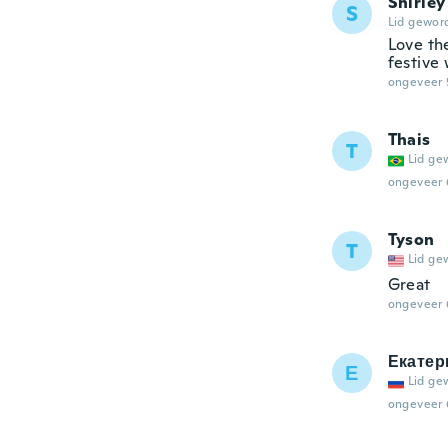
Shirley
S
Lid gewor
Love the
festive 
ongeveer 
Thais
T
Lid ge
ongeveer 
Tyson
T
Lid ge
Great
ongeveer 
Екатер
Е
Lid ge
ongeveer 