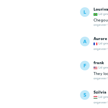
Louriva
L
Lid ge
Chegou 
ongeveer 
Aurore
A
Lid ge
ongeveer 
frank
F
Lid ge
They loo
ongeveer 
Szilvia
S
Lid ge
ongeveer 