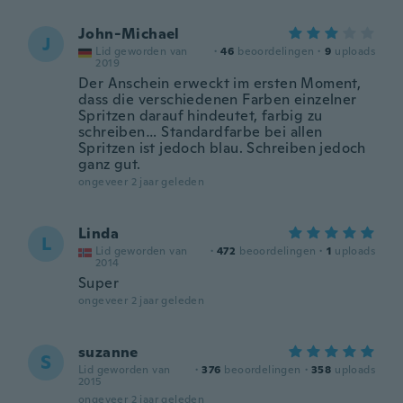
John-Michael
J
Lid geworden van
·
46
beoordelingen
·
9
uploads
2019
Der Anschein erweckt im ersten Moment,
dass die verschiedenen Farben einzelner
Spritzen darauf hindeutet, farbig zu
schreiben… Standardfarbe bei allen
Spritzen ist jedoch blau. Schreiben jedoch
ganz gut.
ongeveer 2 jaar geleden
Linda
L
Lid geworden van
·
472
beoordelingen
·
1
uploads
2014
Super
ongeveer 2 jaar geleden
suzanne
S
Lid geworden van
·
376
beoordelingen
·
358
uploads
2015
ongeveer 2 jaar geleden