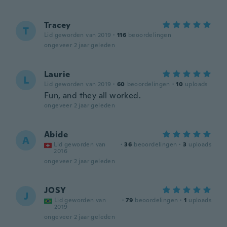
Tracey
T
Lid geworden van 2019
·
116
beoordelingen
ongeveer 2 jaar geleden
Laurie
L
Lid geworden van 2019
·
60
beoordelingen
·
10
uploads
Fun, and they all worked.
ongeveer 2 jaar geleden
Abide
A
Lid geworden van
·
36
beoordelingen
·
3
uploads
2016
ongeveer 2 jaar geleden
JOSY
J
Lid geworden van
·
79
beoordelingen
·
1
uploads
2019
ongeveer 2 jaar geleden