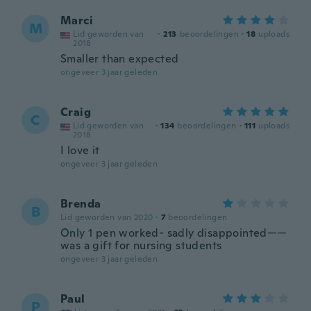
Marci
M
Lid geworden van
·
213
beoordelingen
·
18
uploads
2018
Smaller than expected
ongeveer 3 jaar geleden
Craig
C
Lid geworden van
·
134
beoordelingen
·
111
uploads
2018
I love it
ongeveer 3 jaar geleden
Brenda
B
Lid geworden van 2020
·
7
beoordelingen
Only 1 pen worked- sadly disappointed——
was a gift for nursing students
ongeveer 3 jaar geleden
Paul
P