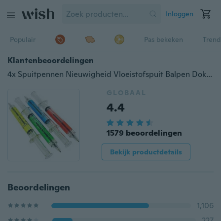
Inloggen
Populair
Pas bekeken
Trend
Klantenbeoordelingen
4x Spuitpennen Nieuwigheid Vloeistofspuit Balpen Dokter Verpleegkundige Medisch Ziekenhuis Leuk cadeau
GLOBAAL
4.4
1579 beoordelingen
Bekijk productdetails
Beoordelingen
1,106
227