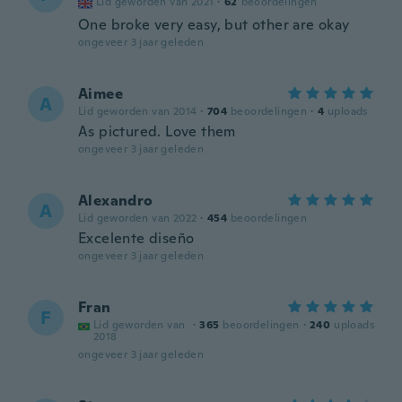
Lid geworden van 2021
·
62
beoordelingen
One broke very easy, but other are okay
ongeveer 3 jaar geleden
Aimee
A
Lid geworden van 2014
·
704
beoordelingen
·
4
uploads
As pictured. Love them
ongeveer 3 jaar geleden
Alexandro
A
Lid geworden van 2022
·
454
beoordelingen
Excelente diseño
ongeveer 3 jaar geleden
Fran
F
Lid geworden van
·
365
beoordelingen
·
240
uploads
2018
ongeveer 3 jaar geleden