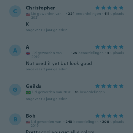
Christopher
C
Lid geworden van
·
224
beoordelingen
·
111
uploads
2021
K
ongeveer 3 jaar geleden
A
A
Lid geworden van
·
25
beoordelingen
·
4
uploads
2019
Not used it yet but look good
ongeveer 3 jaar geleden
Geilda
G
Lid geworden van 2020
·
16
beoordelingen
ongeveer 3 jaar geleden
Bob
B
Lid geworden van
·
243
beoordelingen
·
200
uploads
2019
Pretty cool you get all 4 colors