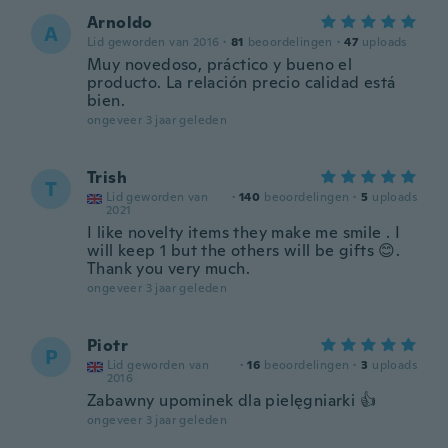
Arnoldo
A
Lid geworden van 2016
·
81
beoordelingen
·
47
uploads
Muy novedoso, práctico y bueno el
producto. La relación precio calidad está
bien.
ongeveer 3 jaar geleden
Trish
T
Lid geworden van
·
140
beoordelingen
·
5
uploads
2021
I like novelty items they make me smile . I
will keep 1 but the others will be gifts 😊.
Thank you very much.
ongeveer 3 jaar geleden
Piotr
P
Lid geworden van
·
16
beoordelingen
·
3
uploads
2016
Zabawny upominek dla pielęgniarki 👍
ongeveer 3 jaar geleden