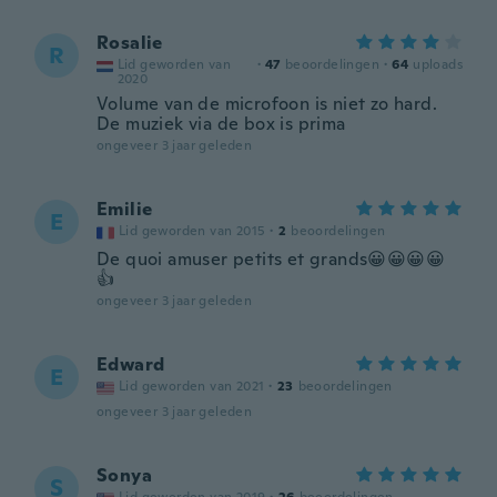
Rosalie
R
Lid geworden van
·
47
beoordelingen
·
64
uploads
2020
Volume van de microfoon is niet zo hard.
De muziek via de box is prima
ongeveer 3 jaar geleden
Emilie
E
Lid geworden van 2015
·
2
beoordelingen
De quoi amuser petits et grands😀😀😀😀
👍
ongeveer 3 jaar geleden
Edward
E
Lid geworden van 2021
·
23
beoordelingen
ongeveer 3 jaar geleden
Sonya
S