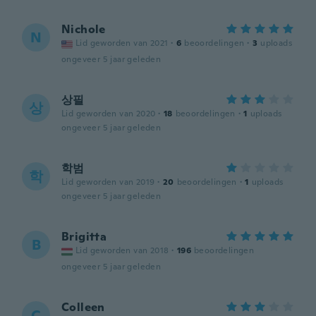
Nichole
N
Lid geworden van 2021
·
6
beoordelingen
·
3
uploads
ongeveer 5 jaar geleden
상필
상
Lid geworden van 2020
·
18
beoordelingen
·
1
uploads
ongeveer 5 jaar geleden
학범
학
Lid geworden van 2019
·
20
beoordelingen
·
1
uploads
ongeveer 5 jaar geleden
Brigitta
B
Lid geworden van 2018
·
196
beoordelingen
ongeveer 5 jaar geleden
Colleen
C