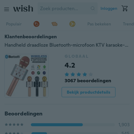
Inloggen
Populair
Pas bekeken
Trend
Klantenbeoordelingen
Handheld draadloze Bluetooth-microfoon KTV karaoke-microfoon met luidspreker voor IOS Android-telefooncomputer (batterij 300 / 1800mAh)
GLOBAAL
4.2
3067 beoordelingen
Bekijk productdetails
Beoordelingen
1,903
545