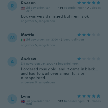
Roeann
R
Lid geworden van
·
14
beoordelingen
·
7
uploads
2017
Box was very damaged but item is ok
ongeveer 5 jaar geleden
Mattia
M
Lid geworden van 2020
·
2
beoordelingen
ongeveer 5 jaar geleden
Andrew
A
Lid geworden van 2020
·
1
beoordelingen
I ordered rose gold, and it came in black...
and had to wait over a month...a bit
disappointed.
ongeveer 5 jaar geleden
Lynn
L
Lid geworden van
·
142
beoordelingen
·
1
uploads
2018