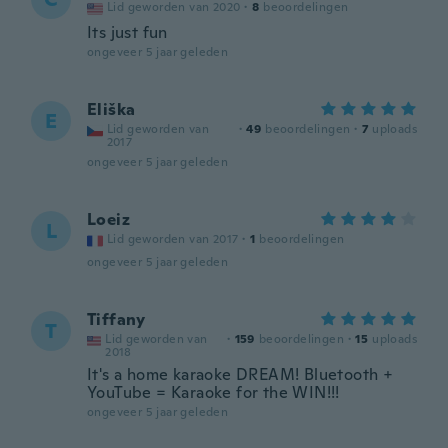
Lid geworden van 2020
·
8
beoordelingen
Its just fun
ongeveer 5 jaar geleden
Eliška
E
Lid geworden van
·
49
beoordelingen
·
7
uploads
2017
ongeveer 5 jaar geleden
Loeiz
L
Lid geworden van 2017
·
1
beoordelingen
ongeveer 5 jaar geleden
Tiffany
T
Lid geworden van
·
159
beoordelingen
·
15
uploads
2018
It's a home karaoke DREAM! Bluetooth +
YouTube = Karaoke for the WIN!!!
ongeveer 5 jaar geleden