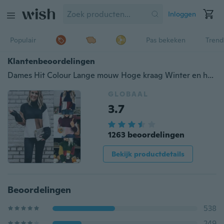
Inloggen
Populair
Pas bekeken
Trend
Klantenbeoordelingen
Dames Hit Colour Lange mouw Hoge kraag Winter en herfst Splicing Gekleurde sweater Top
GLOBAAL
3.7
1263 beoordelingen
Bekijk productdetails
Beoordelingen
538
249