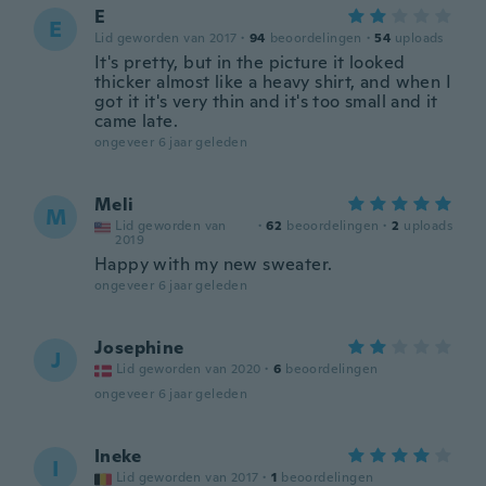
E
E
Lid geworden van 2017
·
94
beoordelingen
·
54
uploads
It's pretty, but in the picture it looked
thicker almost like a heavy shirt, and when I
got it it's very thin and it's too small and it
came late.
ongeveer 6 jaar geleden
Meli
M
Lid geworden van
·
62
beoordelingen
·
2
uploads
2019
Happy with my new sweater.
ongeveer 6 jaar geleden
Josephine
J
Lid geworden van 2020
·
6
beoordelingen
ongeveer 6 jaar geleden
Ineke
I
Lid geworden van 2017
·
1
beoordelingen