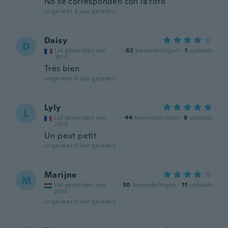
No se corresponden con la foto
ongeveer 6 jaar geleden
Daisy
D
Lid geworden van
·
62
beoordelingen
·
1
uploads
2016
Très bien
ongeveer 6 jaar geleden
Lyly
L
Lid geworden van
·
44
beoordelingen
·
6
uploads
2019
Un peut petit
ongeveer 6 jaar geleden
Marijne
M
Lid geworden van
·
30
beoordelingen
·
11
uploads
2014
ongeveer 6 jaar geleden