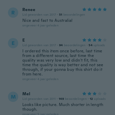
Renee
R
Lid geworden van 2017
·
51
beoordelingen
Nice and fast to Australia!
ongeveer 4 jaar geleden
E
E
Lid geworden van 2017
·
94
beoordelingen
·
54
uploads
I ordered this item once before, last time
from a different source, last time the
quality was very low and didn't fit, this
time the quality is way better and not see
through, if your gonna buy this shirt do it
from here.
ongeveer 4 jaar geleden
Mel
M
Lid geworden van 2011
·
149
beoordelingen
·
12
uploads
Looks like picture. Much shorter in length
though.
ongeveer 5 jaar geleden