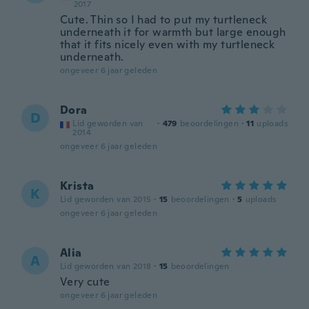
2017
Cute. Thin so I had to put my turtleneck
underneath it for warmth but large enough
that it fits nicely even with my turtleneck
underneath.
ongeveer 6 jaar geleden
Dora
D
Lid geworden van
·
479
beoordelingen
·
11
uploads
2014
ongeveer 6 jaar geleden
Krista
K
Lid geworden van 2015
·
15
beoordelingen
·
5
uploads
ongeveer 6 jaar geleden
Alia
A
Lid geworden van 2018
·
15
beoordelingen
Very cute
ongeveer 6 jaar geleden