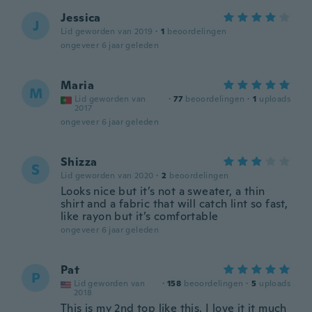
Jessica
J
Lid geworden van 2019
·
1
beoordelingen
ongeveer 6 jaar geleden
Maria
M
Lid geworden van
·
77
beoordelingen
·
1
uploads
2017
ongeveer 6 jaar geleden
Shizza
S
Lid geworden van 2020
·
2
beoordelingen
Looks nice but it’s not a sweater, a thin
shirt and a fabric that will catch lint so fast,
like rayon but it’s comfortable
ongeveer 6 jaar geleden
Pat
P
Lid geworden van
·
158
beoordelingen
·
5
uploads
2018
This is my 2nd top like this. I love it it much