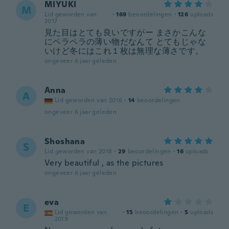
MIYUKI
M
Lid geworden van
·
169
beoordelingen
·
126
uploads
2017
見た目はとても良いですがー まさかこんな
にペラペラの薄い物だなんて とてもじゃな
いけど冬にはこれ１枚は無理な薄さです。
ongeveer 6 jaar geleden
Anna
A
Lid geworden van 2016
·
14
beoordelingen
ongeveer 6 jaar geleden
Shoshana
S
Lid geworden van 2018
·
29
beoordelingen
·
16
uploads
Very beautiful , as the pictures
ongeveer 6 jaar geleden
eva
E
Lid geworden van
·
15
beoordelingen
·
5
uploads
2019