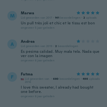
Marwa
M
Lid geworden van 2017
·
141
beoordelingen
·
2
uploads
Un pull très joli et chic et le tissu est bon
ongeveer 5 jaar geleden
Andrea
A
Lid geworden van 2019
·
2
beoordelingen
Es pesima calidad. Muy mala tela. Nada que
ver con la imagen
ongeveer 6 jaar geleden
Fatma
F
Lid geworden van
·
680
beoordelingen
·
498
uploads
2016
I love this sweater, I already had bought
one before.
ongeveer 6 jaar geleden