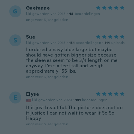
Gaetanne
G
Lid geworden van 2018
·
48
beoordelingen
ongeveer 6 jaar geleden
Sue
S
Lid geworden van 2015
·
151
beoordelingen
·
114
uploads
I ordered a navy blue large but maybe
should have gotten bigger size because
the sleeves seem to be 3/4 length on me
anyway. I'm six feet tall and weigh
approximately 155 lbs.
ongeveer 6 jaar geleden
Elyse
E
Lid geworden van 2020
·
141
beoordelingen
It is just beautiful. The picture does not do
it justice I can not wait to wear it So So
Happy
ongeveer 6 jaar geleden