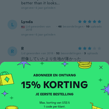
better than it looks...
ongeveer 6 jaar geleden
Lynda
L
Lid geworden van
·
46
beoordelingen
·
10
uploads
2018
ongeveer 6 jaar geleden
R
R
Lid geworden van 2018
·
52
beoordelingen
·
3
uploads
想像していたより生地が薄かった
ongeveer 6 jaar geleden
Cheryl
C
15% KORTING
Lid geworden van 2017
·
10
beoordelingen
ongeveer 6 jaar geleden
JE EERSTE BESTELLING
Massarwe
Max. korting van US$ 5
M
Lid geworden van 2017
1 code per klant.
·
25
beoordelingen