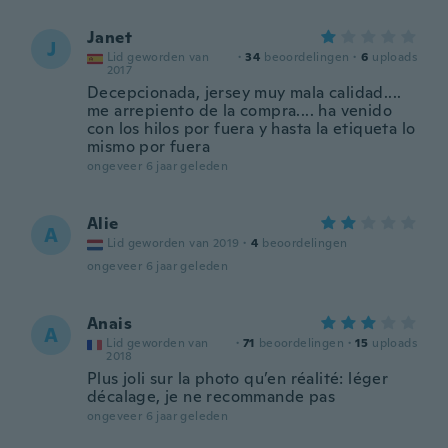
Janet
J
Lid geworden van
·
34
beoordelingen
·
6
uploads
2017
Decepcionada, jersey muy mala calidad....
me arrepiento de la compra.... ha venido
con los hilos por fuera y hasta la etiqueta lo
mismo por fuera
ongeveer 6 jaar geleden
Alie
A
Lid geworden van 2019
·
4
beoordelingen
ongeveer 6 jaar geleden
Anais
A
Lid geworden van
·
71
beoordelingen
·
15
uploads
2018
Plus joli sur la photo qu’en réalité: léger
décalage, je ne recommande pas
ongeveer 6 jaar geleden