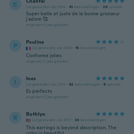
Chantal
C
Lid geworden van 2016
·
41
beoordelingen
·
20
uploads
Super belle et juste de la bonne grosseur
j'adore 🥰
ongeveer 5 jaar geleden
Pauline
P
Lid geworden van 2020
·
15
beoordelingen
Conforme jolies
ongeveer 5 jaar geleden
Ines
I
Lid geworden van 2015
·
62
beoordelingen
·
8
uploads
Es perfecto
ongeveer 5 jaar geleden
Ruthlyn
R
Lid geworden van 2017
·
24
beoordelingen
This earrings is beyond description. The
color is beautiful.