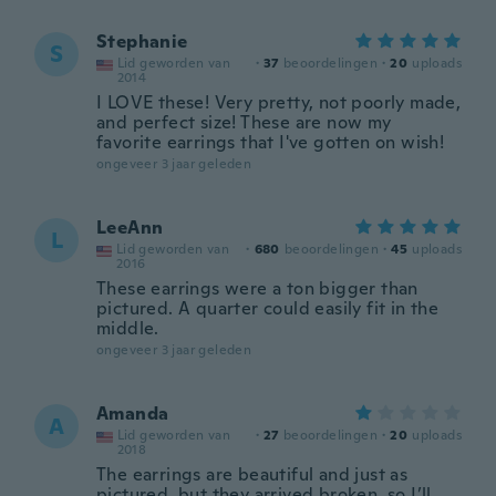
Stephanie
S
Lid geworden van
·
37
beoordelingen
·
20
uploads
2014
I LOVE these! Very pretty, not poorly made,
and perfect size! These are now my
favorite earrings that I've gotten on wish!
ongeveer 3 jaar geleden
LeeAnn
L
Lid geworden van
·
680
beoordelingen
·
45
uploads
2016
These earrings were a ton bigger than
pictured. A quarter could easily fit in the
middle.
ongeveer 3 jaar geleden
Amanda
A
Lid geworden van
·
27
beoordelingen
·
20
uploads
2018
The earrings are beautiful and just as
pictured, but they arrived broken, so I’ll