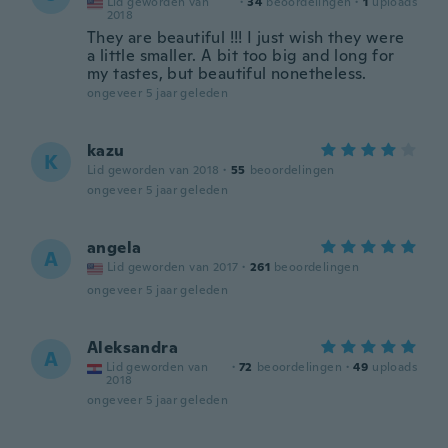
Lid geworden van
·
34
beoordelingen
·
1
uploads
2018
They are beautiful !!! I just wish they were
a little smaller. A bit too big and long for
my tastes, but beautiful nonetheless.
ongeveer 5 jaar geleden
kazu
K
Lid geworden van 2018
·
55
beoordelingen
ongeveer 5 jaar geleden
angela
A
Lid geworden van 2017
·
261
beoordelingen
ongeveer 5 jaar geleden
Aleksandra
A
Lid geworden van
·
72
beoordelingen
·
49
uploads
2018
ongeveer 5 jaar geleden