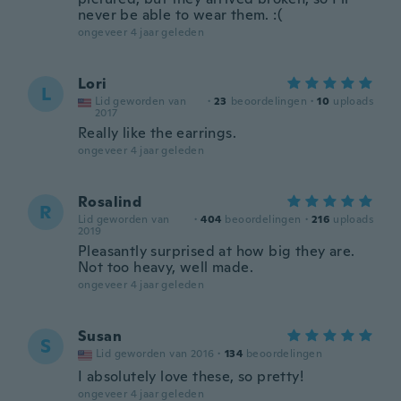
never be able to wear them. :(
ongeveer 4 jaar geleden
Lori
L
Lid geworden van
·
23
beoordelingen
·
10
uploads
2017
Really like the earrings.
ongeveer 4 jaar geleden
Rosalind
R
Lid geworden van
·
404
beoordelingen
·
216
uploads
2019
Pleasantly surprised at how big they are.
Not too heavy, well made.
ongeveer 4 jaar geleden
Susan
S
Lid geworden van 2016
·
134
beoordelingen
I absolutely love these, so pretty!
ongeveer 4 jaar geleden