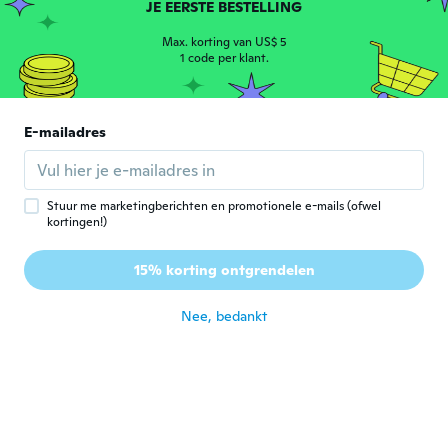
E
JE EERSTE BESTELLING
Lid geworden van
·
46
beoordelingen
·
20
uploads
2015
ongeveer 5 jaar geleden
Max. korting van US$ 5
1 code per klant.
LeAnn
L
Lid geworden van
·
97
beoordelingen
·
89
uploads
E-mailadres
2017
Love these! Nice bronze color, good detail.
ongeveer 5 jaar geleden
Stuur me marketingberichten en promotionele e-mails (ofwel
kortingen!)
Romanet
R
Lid geworden van 2020
·
19
beoordelingen
·
1
uploads
15% korting ontgrendelen
ongeveer 5 jaar geleden
Nee, bedankt
Rachel
R
Lid geworden van 2019
·
27
beoordelingen
ongeveer 5 jaar geleden
Alice
A
Lid geworden van 2017
·
37
beoordelingen