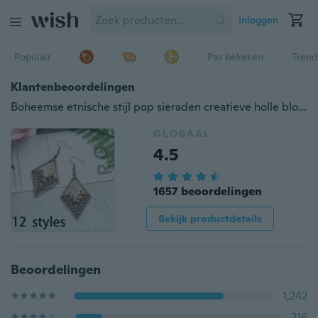
Inloggen
Populair
Pas bekeken
Trend
Klantenbeoordelingen
Boheemse etnische stijl pop sieraden creatieve holle bloem oorbellen legering hanger
GLOBAAL
4.5
1657 beoordelingen
Bekijk productdetails
Beoordelingen
1,242
216