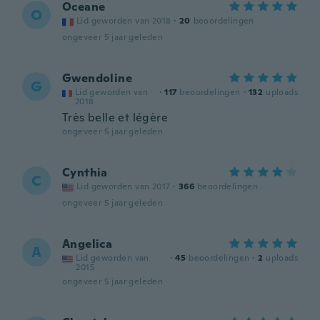
Oceane
O
Lid geworden van 2018
·
20
beoordelingen
ongeveer 5 jaar geleden
Gwendoline
G
Lid geworden van
·
117
beoordelingen
·
132
uploads
2018
Très belle et légère
ongeveer 5 jaar geleden
Cynthia
C
Lid geworden van 2017
·
366
beoordelingen
ongeveer 5 jaar geleden
Angelica
A
Lid geworden van
·
45
beoordelingen
·
2
uploads
2015
ongeveer 5 jaar geleden