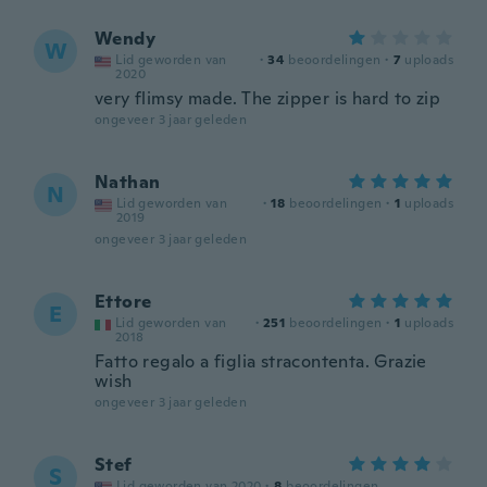
Wendy
W
Lid geworden van
·
34
beoordelingen
·
7
uploads
2020
very flimsy made. The zipper is hard to zip
ongeveer 3 jaar geleden
Nathan
N
Lid geworden van
·
18
beoordelingen
·
1
uploads
2019
ongeveer 3 jaar geleden
Ettore
E
Lid geworden van
·
251
beoordelingen
·
1
uploads
2018
Fatto regalo a figlia stracontenta. Grazie
wish
ongeveer 3 jaar geleden
Stef
S
Lid geworden van 2020
·
8
beoordelingen