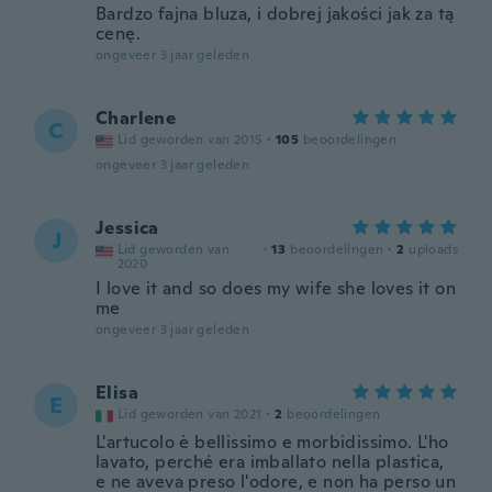
Bardzo fajna bluza, i dobrej jakości jak za tą
cenę.
ongeveer 3 jaar geleden
Charlene
C
Lid geworden van 2015
·
105
beoordelingen
ongeveer 3 jaar geleden
Jessica
J
Lid geworden van
·
13
beoordelingen
·
2
uploads
2020
I love it and so does my wife she loves it on
me
ongeveer 3 jaar geleden
Elisa
E
Lid geworden van 2021
·
2
beoordelingen
L'artucolo è bellissimo e morbidissimo. L'ho
lavato, perché era imballato nella plastica,
e ne aveva preso l'odore, e non ha perso un