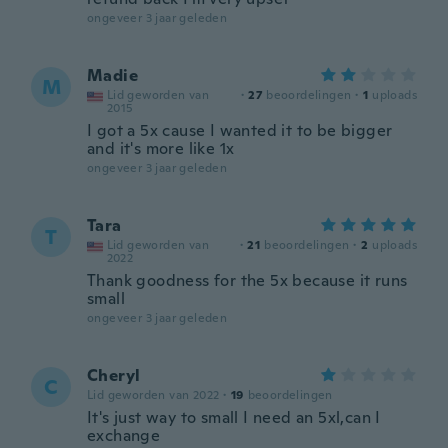
ongeveer 3 jaar geleden
Madie
M
Lid geworden van
·
27
beoordelingen
·
1
uploads
2015
I got a 5x cause I wanted it to be bigger
and it's more like 1x
ongeveer 3 jaar geleden
Tara
T
Lid geworden van
·
21
beoordelingen
·
2
uploads
2022
Thank goodness for the 5x because it runs
small
ongeveer 3 jaar geleden
Cheryl
C
Lid geworden van 2022
·
19
beoordelingen
It's just way to small I need an 5xl,can I
exchange