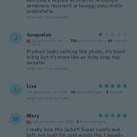
Morbida e felpata all'interno, le stampe
sembrano resistenti ai lavaggi sono molto
soddisfatta
ongeveer 3 jaar geleden
Jacquelyn
J
Lid geworden van
·
232
beoordelingen
·
63
uploads
2013
Product looks nothing like photo, it's hood
is big but it's more like an itchy crop top
sweater
ongeveer 3 jaar geleden
Lisa
L
Lid geworden van 2020
·
24
beoordelingen
·
4
uploads
ongeveer 3 jaar geleden
Mary
M
Lid geworden van 2015
·
5
beoordelingen
I really love this jacket! Super comfy and
soft, not built for cold winds tho. I usually