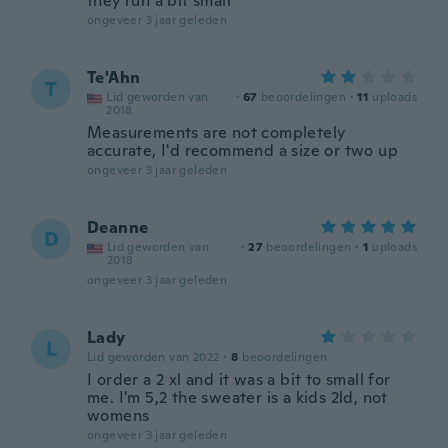
they run a bit small
ongeveer 3 jaar geleden
Te'Ahn
T
Lid geworden van
·
67
beoordelingen
·
11
uploads
2018
Measurements are not completely
accurate, I'd recommend a size or two up
ongeveer 3 jaar geleden
Deanne
D
Lid geworden van
·
27
beoordelingen
·
1
uploads
2018
ongeveer 3 jaar geleden
Lady
L
Lid geworden van 2022
·
8
beoordelingen
I order a 2 xl and it was a bit to small for
me. I'm 5,2 the sweater is a kids 2ld, not
womens
ongeveer 3 jaar geleden