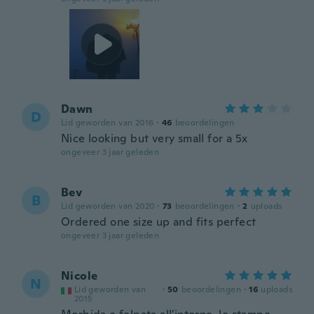
Dawn
D
Lid geworden van 2016
·
46
beoordelingen
Nice looking but very small for a 5x
ongeveer 3 jaar geleden
Bev
B
Lid geworden van 2020
·
73
beoordelingen
·
2
uploads
Ordered one size up and fits perfect
ongeveer 3 jaar geleden
Nicole
N
Lid geworden van
·
50
beoordelingen
·
16
uploads
2015