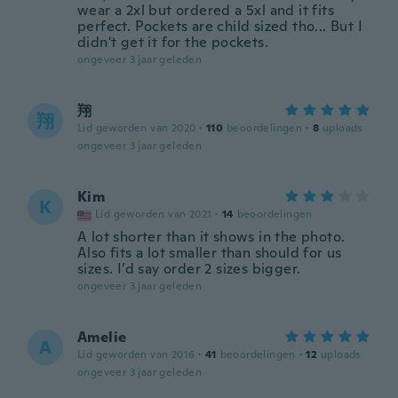
wear a 2xl but ordered a 5xl and it fits
perfect. Pockets are child sized tho... But I
didn't get it for the pockets.
ongeveer 3 jaar geleden
翔
翔
Lid geworden van 2020
·
110
beoordelingen
·
8
uploads
ongeveer 3 jaar geleden
Kim
K
Lid geworden van 2021
·
14
beoordelingen
A lot shorter than it shows in the photo.
Also fits a lot smaller than should for us
sizes. I’d say order 2 sizes bigger.
ongeveer 3 jaar geleden
Amelie
A
Lid geworden van 2016
·
41
beoordelingen
·
12
uploads
ongeveer 3 jaar geleden