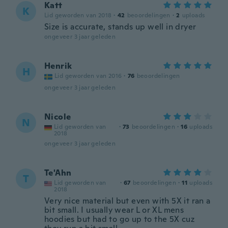
Katt
K
Lid geworden van 2018
·
42
beoordelingen
·
2
uploads
Size is accurate, stands up well in dryer
ongeveer 3 jaar geleden
Henrik
H
Lid geworden van 2016
·
76
beoordelingen
ongeveer 3 jaar geleden
Nicole
N
Lid geworden van
·
73
beoordelingen
·
16
uploads
2018
ongeveer 3 jaar geleden
Te'Ahn
T
Lid geworden van
·
67
beoordelingen
·
11
uploads
2018
Very nice material but even with 5X it ran a
bit small. I usually wear L or XL mens
hoodies but had to go up to the 5X cuz