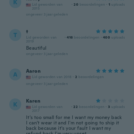
K
Lid geworden van
·
20
beoordelingen
·
1
uploads
2015
ongeveer 3 jaar geleden
t
T
Lid geworden van
·
416
beoordelingen
·
400
uploads
2019
Beautiful
ongeveer 3 jaar geleden
Aaron
A
Lid geworden van 2018
·
2
beoordelingen
ongeveer 3 jaar geleden
Karen
K
Lid geworden van
·
22
beoordelingen
·
3
uploads
2017
It's too small for me I want my money back
I can't wear it and I'm not going to ship it
back because it's your fault I want my
refund back I'm very upset