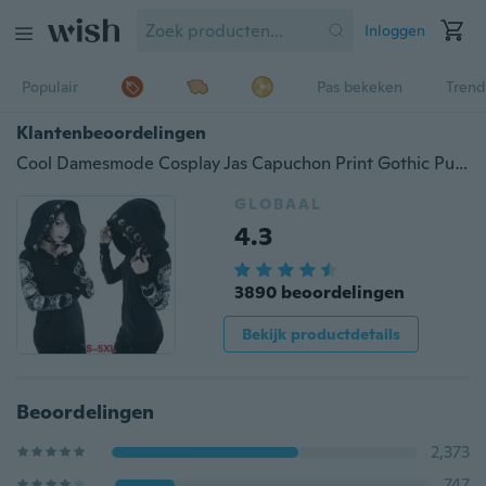
Inloggen
Populair
Pas bekeken
Trend
Klantenbeoordelingen
Cool Damesmode Cosplay Jas Capuchon Print Gothic Punk Lange mouw Heks Maan Hoodie Rits Hoodies Plus Size S-5XL
GLOBAAL
4.3
3890 beoordelingen
Bekijk productdetails
Beoordelingen
2,373
747