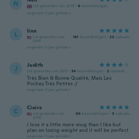
N
Lid geworden van 2019
·
6
beoordelingen
ongeveer 3 jaar geleden
linn
L
Lid geworden van
·
161
beoordelingen
·
23
uploads
2019
ongeveer 3 jaar geleden
Judith
J
Lid geworden van 2013
·
34
beoordelingen
·
2
uploads
Très Bien & Bonne Qualité, Mais Les
Poches Très Petites :/
ongeveer 3 jaar geleden
Ciaira
C
Lid geworden van
·
80
beoordelingen
·
3
uploads
2019
I love it a little more snug than I like but
plan on losing weight and it will be perfect
ongeveer 3 jaar geleden