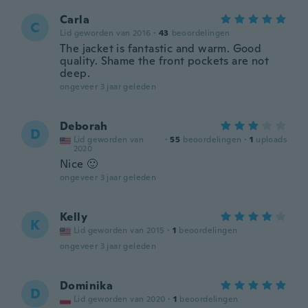
Carla
C
Lid geworden van 2016
·
43
beoordelingen
The jacket is fantastic and warm. Good
quality. Shame the front pockets are not
deep.
ongeveer 3 jaar geleden
Deborah
D
Lid geworden van
·
55
beoordelingen
·
1
uploads
2020
Nice 🙂
ongeveer 3 jaar geleden
Kelly
K
Lid geworden van 2015
·
1
beoordelingen
ongeveer 3 jaar geleden
Dominika
D
Lid geworden van 2020
·
1
beoordelingen