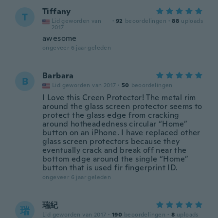
Tiffany
T
Lid geworden van
·
92
beoordelingen
·
88
uploads
2017
awesome
ongeveer 6 jaar geleden
Barbara
B
Lid geworden van 2017
·
50
beoordelingen
I Love this Creen Protector! The metal rim
around the glass screen protector seems to
protect the glass edge from cracking
around hotheadedness circular “Home”
button on an iPhone. I have replaced other
glass screen protectors because they
eventually crack and break off near the
bottom edge around the single “Home”
button that is used fir fingerprint ID.
ongeveer 6 jaar geleden
瑞紀
瑞
Lid geworden van 2017
·
190
beoordelingen
·
8
uploads