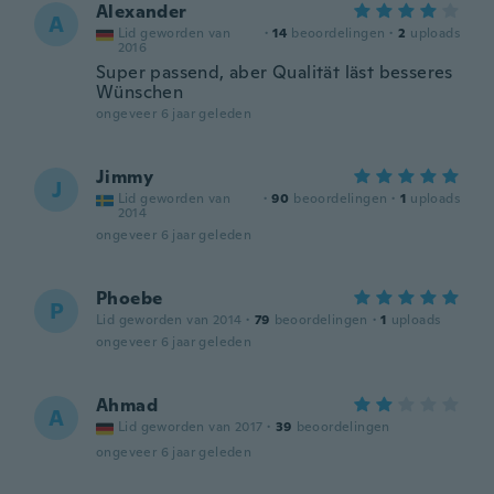
Alexander
A
Lid geworden van
·
14
beoordelingen
·
2
uploads
2016
Super passend, aber Qualität läst besseres
Wünschen
ongeveer 6 jaar geleden
Jimmy
J
Lid geworden van
·
90
beoordelingen
·
1
uploads
2014
ongeveer 6 jaar geleden
Phoebe
P
Lid geworden van 2014
·
79
beoordelingen
·
1
uploads
ongeveer 6 jaar geleden
Ahmad
A
Lid geworden van 2017
·
39
beoordelingen
ongeveer 6 jaar geleden