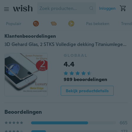
Inloggen
Populair
Pas bekeken
Trend
Klantenbeoordelingen
3D Gehard Glas, 2 STKS Volledige dekking Titaniumlegering iPhone 6 6s Plus 7 7Plus 8 8Plus X Apple Phone Screenprotector
GLOBAAL
4.4
989 beoordelingen
Bekijk productdetails
Beoordelingen
665
173