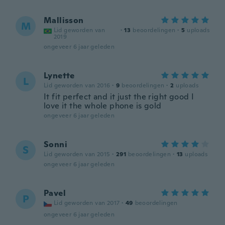
Mallisson
M
Lid geworden van
·
13
beoordelingen
·
5
uploads
2019
ongeveer 6 jaar geleden
Lynette
L
Lid geworden van 2016
·
9
beoordelingen
·
2
uploads
It fit perfect and it just the right good I
love it the whole phone is gold
ongeveer 6 jaar geleden
Sonni
S
Lid geworden van 2015
·
291
beoordelingen
·
13
uploads
ongeveer 6 jaar geleden
Pavel
P
Lid geworden van 2017
·
49
beoordelingen
ongeveer 6 jaar geleden