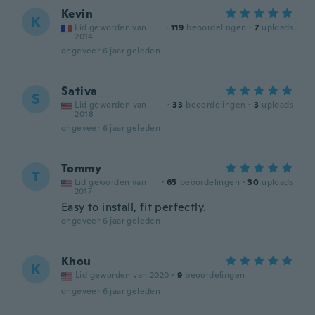
Kevin
K
Lid geworden van
·
119
beoordelingen
·
7
uploads
2014
ongeveer 6 jaar geleden
Sativa
S
Lid geworden van
·
33
beoordelingen
·
3
uploads
2018
ongeveer 6 jaar geleden
Tommy
T
Lid geworden van
·
65
beoordelingen
·
30
uploads
2017
Easy to install, fit perfectly.
ongeveer 6 jaar geleden
Khou
K
Lid geworden van 2020
·
9
beoordelingen
ongeveer 6 jaar geleden