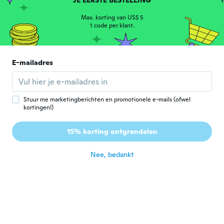
JE EERSTE BESTELLING
Sheila
S
Lid geworden van
Max. korting van US$ 5
·
18
beoordelingen
·
20
uploads
2016
1 code per klant.
ongeveer 6 jaar geleden
Michelle
E-mailadres
M
Lid geworden van 2019
·
92
beoordelingen
ongeveer 6 jaar geleden
Stuur me marketingberichten en promotionele e-mails (ofwel
kortingen!)
Anette
A
Lid geworden van 2016
·
85
beoordelingen
15% korting ontgrendelen
Jättebra vara👍🏻
ongeveer 6 jaar geleden
Nee, bedankt
NameDeleted
N
Lid geworden van 2014
·
48
beoordelingen
ongeveer 6 jaar geleden
Raoul