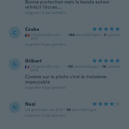
Bonne protection mais la bande autour
rétrécit l’écran....
ongeveer 6 jaar geleden
Csaba
C
Lid geworden van
·
140
beoordelingen
·
3
uploads
2017
ongeveer 6 jaar geleden
Gilbert
G
Lid geworden van
·
113
beoordelingen
·
79
uploads
2015
Comme sur la photo c’est le troisième
impeccable
ongeveer 6 jaar geleden
Nazi
N
Lid geworden van 2015
·
39
beoordelingen
ongeveer 6 jaar geleden