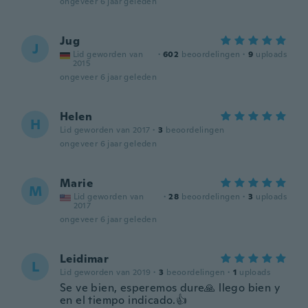
ongeveer 6 jaar geleden
Jug
J
Lid geworden van
·
602
beoordelingen
·
9
uploads
2015
ongeveer 6 jaar geleden
Helen
H
Lid geworden van 2017
·
3
beoordelingen
ongeveer 6 jaar geleden
Marie
M
Lid geworden van
·
28
beoordelingen
·
3
uploads
2017
ongeveer 6 jaar geleden
Leidimar
L
Lid geworden van 2019
·
3
beoordelingen
·
1
uploads
Se ve bien, esperemos dure🙏 llego bien y
en el tiempo indicado.👍