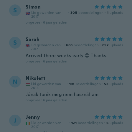
Simon
S
Lid geworden van
·
305
beoordelingen
·
1
uploads
2017
ongeveer 6 jaar geleden
Sarah
S
Lid geworden van
·
666
beoordelingen
·
657
uploads
2017
Arrived three weeks early 😊 Thanks.
ongeveer 6 jaar geleden
Nikolett
N
Lid geworden van
·
191
beoordelingen
·
53
uploads
2014
Jónak tunik meg nem használtam
ongeveer 6 jaar geleden
Jenny
J
Lid geworden van
·
121
beoordelingen
·
6
uploads
2017