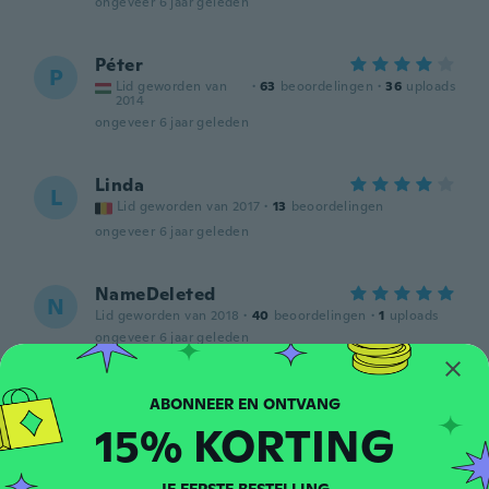
ongeveer 6 jaar geleden
Péter
P
Lid geworden van
·
63
beoordelingen
·
36
uploads
2014
ongeveer 6 jaar geleden
Linda
L
Lid geworden van 2017
·
13
beoordelingen
ongeveer 6 jaar geleden
NameDeleted
N
Lid geworden van 2018
·
40
beoordelingen
·
1
uploads
ongeveer 6 jaar geleden
ゆか
ゆ
Lid geworden van 2017
·
41
beoordelingen
·
2
uploads
15% KORTING
ongeveer 6 jaar geleden