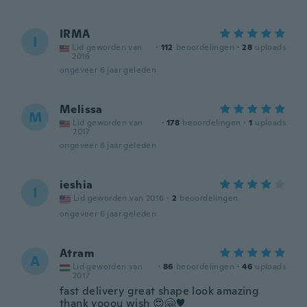
IRMA
I
Lid geworden van
·
112
beoordelingen
·
28
uploads
2016
ongeveer 6 jaar geleden
Melissa
M
Lid geworden van
·
178
beoordelingen
·
1
uploads
2017
ongeveer 6 jaar geleden
ieshia
I
Lid geworden van 2016
·
2
beoordelingen
ongeveer 6 jaar geleden
Atram
A
Lid geworden van
·
86
beoordelingen
·
46
uploads
2017
fast delivery great shape look amazing
thank yooou wish 😍🤗♥️