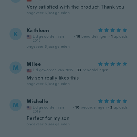
Very satisfied with the product. Thank you
ongeveer 6 jaar geleden
Kathleen
K
Lid geworden van
·
18
beoordelingen
·
1
uploads
2015
ongeveer 6 jaar geleden
Milee
M
Lid geworden van 2015
·
33
beoordelingen
My son really likes this
ongeveer 6 jaar geleden
Michelle
M
Lid geworden van
·
10
beoordelingen
·
2
uploads
2019
Perfect for my son.
ongeveer 6 jaar geleden