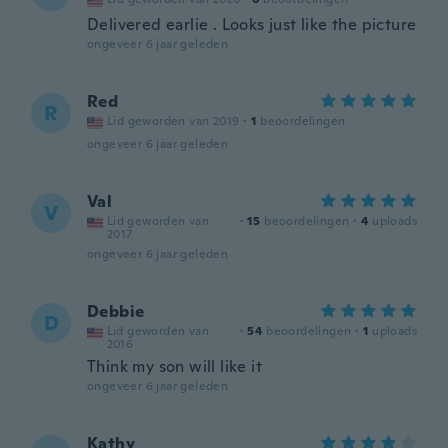
Delivered earlie . Looks just like the picture
ongeveer 6 jaar geleden
Red
R
Lid geworden van 2019
·
1
beoordelingen
ongeveer 6 jaar geleden
Val
V
Lid geworden van
·
15
beoordelingen
·
4
uploads
2017
ongeveer 6 jaar geleden
Debbie
D
Lid geworden van
·
54
beoordelingen
·
1
uploads
2016
Think my son will like it
ongeveer 6 jaar geleden
Kathy