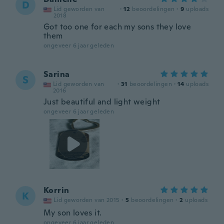
D
Lid geworden van
·
12
beoordelingen
·
9
uploads
2018
Got too one for each my sons they love
them
ongeveer 6 jaar geleden
Sarina
S
Lid geworden van
·
31
beoordelingen
·
14
uploads
2016
Just beautiful and light weight
ongeveer 6 jaar geleden
Korrin
K
Lid geworden van 2015
·
5
beoordelingen
·
2
uploads
My son loves it.
ongeveer 6 jaar geleden