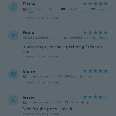
Trisha
T
Lid geworden van
·
118
beoordelingen
·
20
uploads
2019
ongeveer 6 jaar geleden
Paula
P
Lid geworden van
·
97
beoordelingen
·
9
uploads
2018
It was very nice and a perfect gift for my
son
ongeveer 6 jaar geleden
Marie
M
Lid geworden van 2019
·
20
beoordelingen
ongeveer 6 jaar geleden
lessie
L
Lid geworden van 2017
·
24
beoordelingen
Nice for the price. Love it.
ongeveer 6 jaar geleden