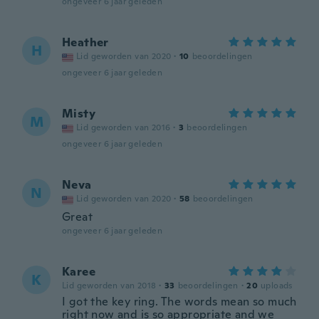
ongeveer 6 jaar geleden
Heather
H
Lid geworden van 2020
·
10
beoordelingen
ongeveer 6 jaar geleden
Misty
M
Lid geworden van 2016
·
3
beoordelingen
ongeveer 6 jaar geleden
Neva
N
Lid geworden van 2020
·
58
beoordelingen
Great
ongeveer 6 jaar geleden
Karee
K
Lid geworden van 2018
·
33
beoordelingen
·
20
uploads
I got the key ring. The words mean so much
right now and is so appropriate and we