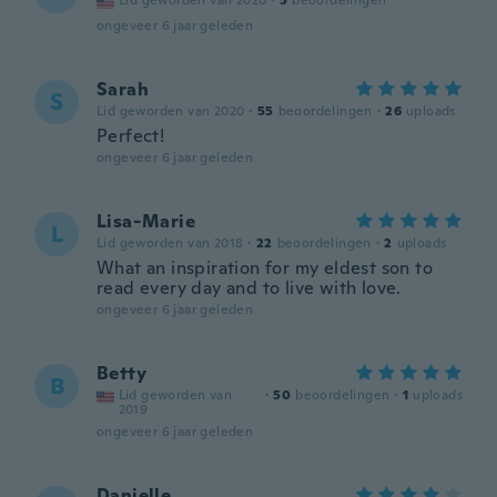
Lid geworden van 2020
·
5
beoordelingen
ongeveer 6 jaar geleden
Sarah
S
Lid geworden van 2020
·
55
beoordelingen
·
26
uploads
Perfect!
ongeveer 6 jaar geleden
Lisa-Marie
L
Lid geworden van 2018
·
22
beoordelingen
·
2
uploads
What an inspiration for my eldest son to
read every day and to live with love.
ongeveer 6 jaar geleden
Betty
B
Lid geworden van
·
50
beoordelingen
·
1
uploads
2019
ongeveer 6 jaar geleden
Danielle