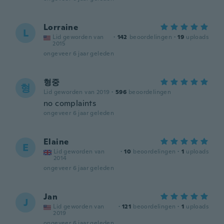
Lorraine
L
Lid geworden van
·
142
beoordelingen
·
19
uploads
2015
ongeveer 6 jaar geleden
형중
형
Lid geworden van 2019
·
596
beoordelingen
no complaints
ongeveer 6 jaar geleden
Elaine
E
Lid geworden van
·
10
beoordelingen
·
1
uploads
2014
ongeveer 6 jaar geleden
Jan
J
Lid geworden van
·
121
beoordelingen
·
1
uploads
2019
ongeveer 6 jaar geleden