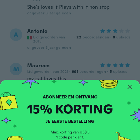
2017
She's loves it Plays with it non stop
ongeveer 3 jaar geleden
Antonio
A
Lid geworden van
·
22
beoordelingen
·
8
uploads
2015
ongeveer 3 jaar geleden
Maureen
M
Lid geworden van 2021
·
991
beoordelingen
·
5
uploads
my cat loves this
ongeveer 3 jaar geleden
Dorthe
15% KORTING
D
Lid geworden van 2017
·
296
beoordelingen
ongeveer 3 jaar geleden
JE EERSTE BESTELLING
Max. korting van US$ 5
Linda
L
1 code per klant.