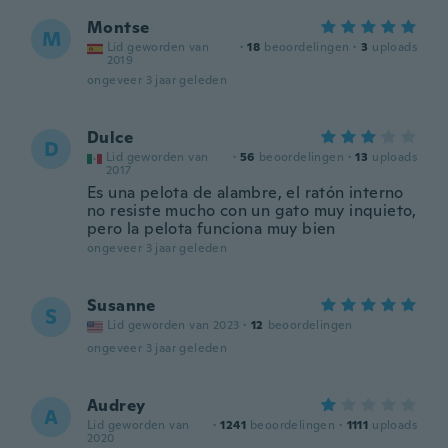
Montse
M
Lid geworden van
·
18
beoordelingen
·
3
uploads
2019
ongeveer 3 jaar geleden
Dulce
D
Lid geworden van
·
56
beoordelingen
·
13
uploads
2017
Es una pelota de alambre, el ratón interno
no resiste mucho con un gato muy inquieto,
pero la pelota funciona muy bien
ongeveer 3 jaar geleden
Susanne
S
Lid geworden van 2023
·
12
beoordelingen
ongeveer 3 jaar geleden
Audrey
A
Lid geworden van
·
1241
beoordelingen
·
1111
uploads
2020