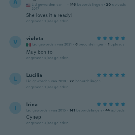
A
Lid geworden van
·
146
beoordelingen
·
20
uploads
2017
She loves it already!
ongeveer 3 jaar geleden
violeta
V
Lid geworden van 2021
·
6
beoordelingen
·
1
uploads
Muy bonito
ongeveer 3 jaar geleden
Lucilia
L
Lid geworden van 2018
·
22
beoordelingen
ongeveer 3 jaar geleden
Irina
I
Lid geworden van 2015
·
141
beoordelingen
·
44
uploads
Супер
ongeveer 3 jaar geleden