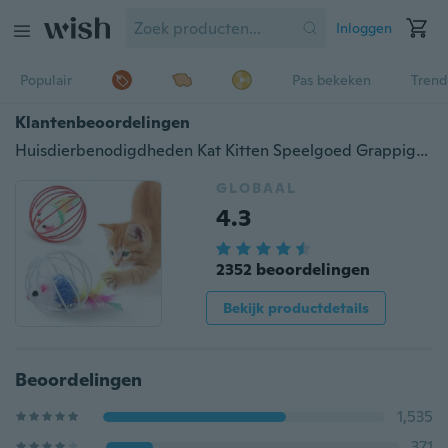
Inloggen
Populair
Pas bekeken
Trend
Klantenbeoordelingen
Huisdierbenodigdheden Kat Kitten Speelgoed Grappige Huisdier Kat Kitten Spelen Muis Rat Muizen Bal Kooi Speelgoed
GLOBAAL
4.3
2352 beoordelingen
Bekijk productdetails
Beoordelingen
1,535
371