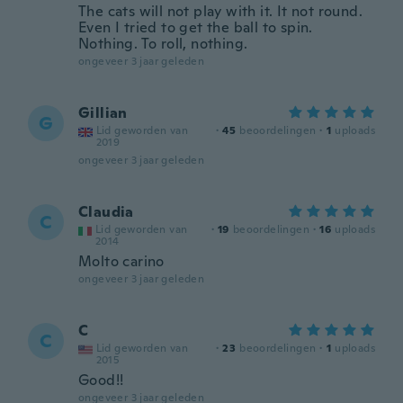
The cats will not play with it. It not round.
Even I tried to get the ball to spin.
Nothing. To roll, nothing.
ongeveer 3 jaar geleden
Gillian
G
Lid geworden van
·
45
beoordelingen
·
1
uploads
2019
ongeveer 3 jaar geleden
Claudia
C
Lid geworden van
·
19
beoordelingen
·
16
uploads
2014
Molto carino
ongeveer 3 jaar geleden
C
C
Lid geworden van
·
23
beoordelingen
·
1
uploads
2015
Good!!
ongeveer 3 jaar geleden