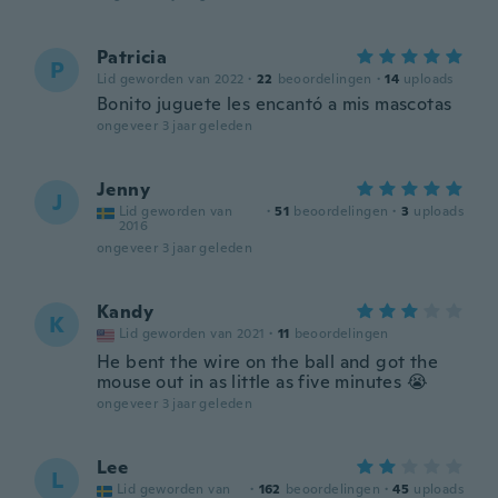
Patricia
P
Lid geworden van 2022
·
22
beoordelingen
·
14
uploads
Bonito juguete les encantó a mis mascotas
ongeveer 3 jaar geleden
Jenny
J
Lid geworden van
·
51
beoordelingen
·
3
uploads
2016
ongeveer 3 jaar geleden
Kandy
K
Lid geworden van 2021
·
11
beoordelingen
He bent the wire on the ball and got the
mouse out in as little as five minutes 😭
ongeveer 3 jaar geleden
Lee
L
Lid geworden van
·
162
beoordelingen
·
45
uploads