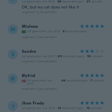
Lid geworden van 2018
·
84
beoordelingen
·
27
uploads
OK, but my cat does not like it
ongeveer 2 jaar geleden
Mislene
M
Lid geworden van 2023
·
8
beoordelingen
ongeveer 2 jaar geleden
Sandra
S
Lid geworden van 2021
·
311
beoordelingen
·
55
uploads
ongeveer 2 jaar geleden
Øyfrid
Ø
Lid geworden van
·
99
beoordelingen
·
7
uploads
2015
ongeveer 3 jaar geleden
Jhon Fredy
J
Lid geworden van 2018
·
23
beoordelingen
·
13
uploads