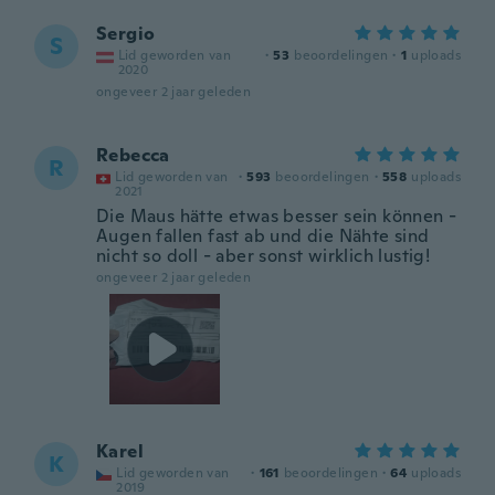
Sergio
S
Lid geworden van
·
53
beoordelingen
·
1
uploads
2020
ongeveer 2 jaar geleden
Rebecca
R
Lid geworden van
·
593
beoordelingen
·
558
uploads
2021
Die Maus hätte etwas besser sein können -
Augen fallen fast ab und die Nähte sind
nicht so doll - aber sonst wirklich lustig!
ongeveer 2 jaar geleden
Karel
K
Lid geworden van
·
161
beoordelingen
·
64
uploads
2019