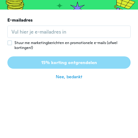
Lid geworden van 2015
·
128
beoordelingen
·
5
uploads
ongeveer 3 jaar geleden
E-mailadres
Deborah
D
Lid geworden van
·
163
beoordelingen
·
1
uploads
2016
ongeveer 3 jaar geleden
Stuur me marketingberichten en promotionele e-mails (ofwel
kortingen!)
Tammi
T
15% korting ontgrendelen
Lid geworden van 2020
·
70
beoordelingen
ongeveer 3 jaar geleden
Nee, bedankt
Heidi
H
Lid geworden van
·
17
beoordelingen
·
2
uploads
2018
Didn't receive it
ongeveer 3 jaar geleden
Florence
F
Lid geworden van 2021
·
94
beoordelingen