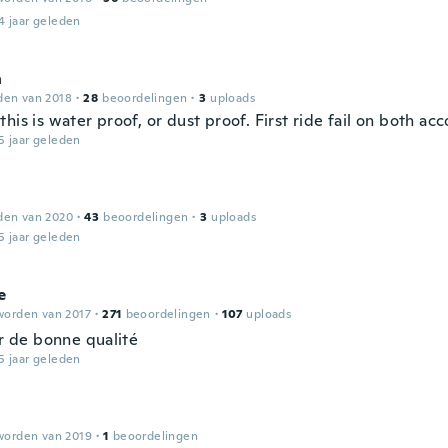
4 jaar geleden
n
den van 2018
·
28
beoordelingen
·
3
uploads
his is water proof, or dust proof. First ride fail on both acc
5 jaar geleden
den van 2020
·
43
beoordelingen
·
3
uploads
5 jaar geleden
e
worden van 2017
·
271
beoordelingen
·
107
uploads
ir de bonne qualité
5 jaar geleden
worden van 2019
·
1
beoordelingen