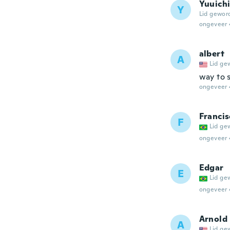
Yuuich
Y
Lid gewor
ongeveer 
albert
A
Lid ge
way to 
ongeveer 
Francis
F
Lid ge
ongeveer 
Edgar
E
Lid ge
ongeveer 
Arnold
A
Lid ge