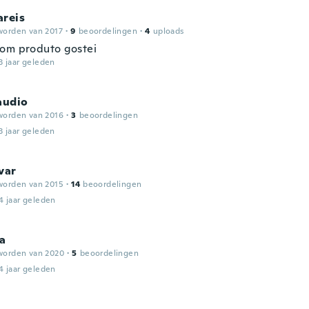
areis
worden van 2017
·
9
beoordelingen
·
4
uploads
om produto gostei
3 jaar geleden
audio
worden van 2016
·
3
beoordelingen
3 jaar geleden
var
worden van 2015
·
14
beoordelingen
4 jaar geleden
ia
worden van 2020
·
5
beoordelingen
4 jaar geleden