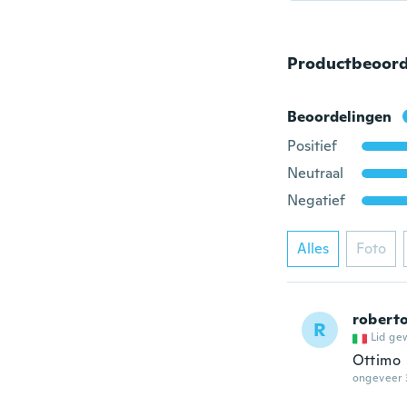
Productbeoord
Beoordelingen
Positief
Neutraal
Negatief
Alles
Foto
robert
R
Lid ge
Ottimo
ongeveer 