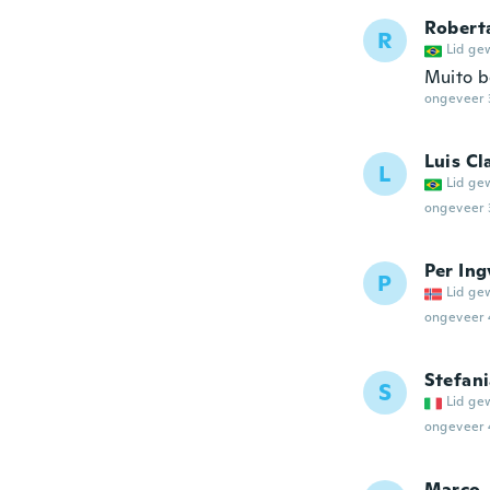
Robert
R
Lid ge
Muito b
ongeveer 
Luis Cl
L
Lid ge
ongeveer 
Per Ing
P
Lid ge
ongeveer 
Stefan
S
Lid ge
ongeveer 
Marco