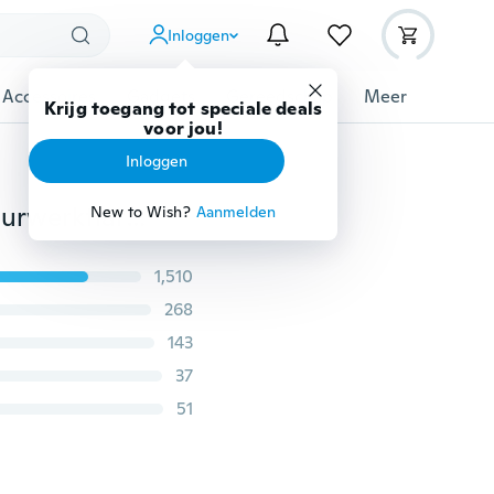
Inloggen
 Accessoires
Gadgets
Gereedschap
Meer
Krijg toegang tot speciale deals
voor jou!
Inloggen
2 stks / set pailletten engelenvleugels applique borduurwerkflarden patche voor kleding kleding parches naaien patch sticker accessoires
New to Wish?
Aanmelden
1,510
268
143
37
51