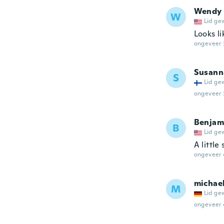
Wendy
W
Lid ge
Looks li
ongeveer 
Susann
S
Lid ge
ongeveer 
Benjam
B
Lid ge
A little
ongeveer 
michae
M
Lid ge
ongeveer 