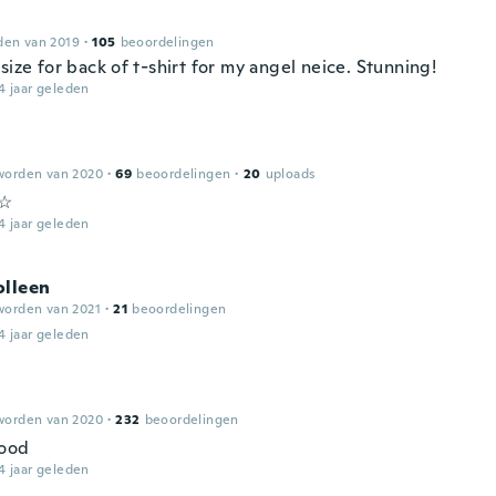
den van 2019
·
105
beoordelingen
size for back of t-shirt for my angel neice. Stunning!
4 jaar geleden
worden van 2020
·
69
beoordelingen
·
20
uploads
☆
4 jaar geleden
olleen
worden van 2021
·
21
beoordelingen
4 jaar geleden
worden van 2020
·
232
beoordelingen
good
4 jaar geleden