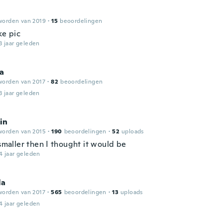
worden van 2019
·
15
beoordelingen
ke pic
3 jaar geleden
a
worden van 2017
·
82
beoordelingen
3 jaar geleden
in
worden van 2015
·
190
beoordelingen
·
52
uploads
 smaller then I thought it would be
4 jaar geleden
la
worden van 2017
·
565
beoordelingen
·
13
uploads
4 jaar geleden