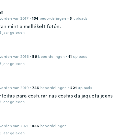
et
worden van 2017
·
154
beoordelingen
·
3
uploads
an mint a mellékelt fotón.
3 jaar geleden
worden van 2016
·
56
beoordelingen
·
11
uploads
3 jaar geleden
worden van 2019
·
746
beoordelingen
·
221
uploads
feitas para costurar nas costas da jaqueta jeans
3 jaar geleden
worden van 2021
·
436
beoordelingen
3 jaar geleden