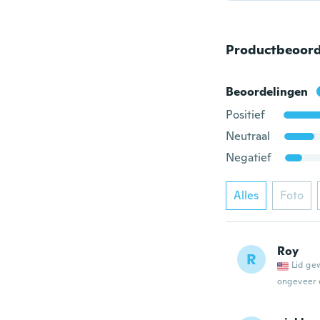
Productbeoord
Beoordelingen
Positief
Neutraal
Negatief
Alles
Foto
Roy
R
Lid ge
ongeveer 