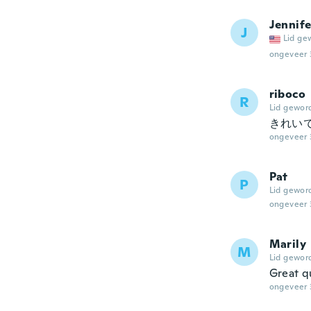
Jennife
J
Lid ge
ongeveer 
riboco
R
Lid gewor
きれい
ongeveer 
Pat
P
Lid gewor
ongeveer 
Marily
M
Lid gewor
Great qu
ongeveer 