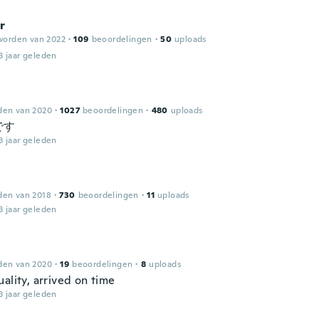
r
worden van 2022
·
109
beoordelingen
·
50
uploads
3 jaar geleden
den van 2020
·
1027
beoordelingen
·
480
uploads
です
3 jaar geleden
den van 2018
·
730
beoordelingen
·
11
uploads
3 jaar geleden
den van 2020
·
19
beoordelingen
·
8
uploads
ality, arrived on time
3 jaar geleden