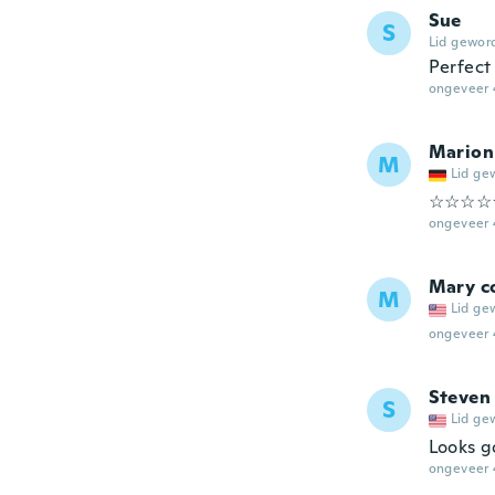
Sue
S
Lid gewor
Perfect 
ongeveer 
Marion
M
Lid ge
☆☆☆☆
ongeveer 
Mary c
M
Lid ge
ongeveer 
Steven
S
Lid ge
Looks 
ongeveer 