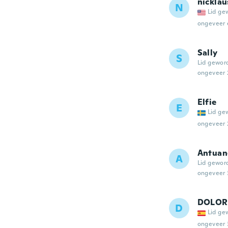
nicklau
N
Lid ge
ongeveer 
Sally
S
Lid gewor
ongeveer 
Elfie
E
Lid ge
ongeveer 
Antuan
A
Lid gewor
ongeveer 
DOLOR
D
Lid ge
ongeveer 