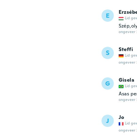
Erzséb
E
Lid ge
Szép,oly
ongeveer 
Steffi
S
Lid ge
ongeveer 
Gisela
G
Lid ge
Asas per
ongeveer 
Jo
J
Lid ge
ongeveer 