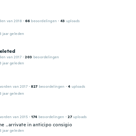
den van 2018
·
66
beoordelingen
·
43
uploads
3 jaar geleden
leted
den van 2017
·
203
beoordelingen
3 jaar geleden
worden van 2017
·
827
beoordelingen
·
4
uploads
3 jaar geleden
worden van 2015
·
174
beoordelingen
·
27
uploads
me ..arrivate in anticipo consigio
3 jaar geleden