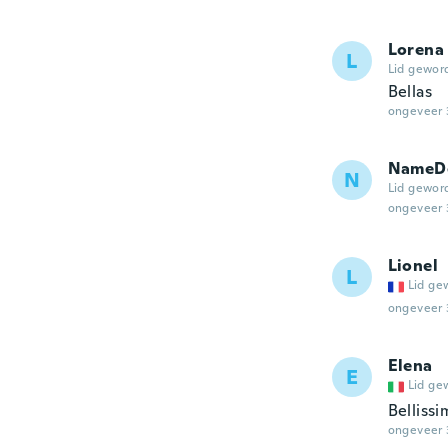
Lorena
L
Lid gewor
Bellas
ongeveer 
NameDe
N
Lid gewor
ongeveer 
Lionel
L
Lid ge
ongeveer 
Elena
E
Lid ge
Bellissi
ongeveer 