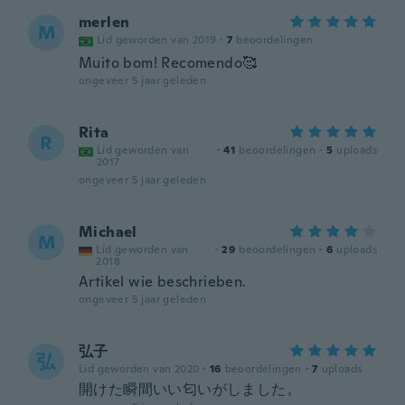
merlen
M
Lid geworden van 2019
·
7
beoordelingen
Muito bom! Recomendo🥰
ongeveer 5 jaar geleden
Rita
R
Lid geworden van
·
41
beoordelingen
·
5
uploads
2017
ongeveer 5 jaar geleden
Michael
M
Lid geworden van
·
29
beoordelingen
·
6
uploads
2018
Artikel wie beschrieben.
ongeveer 5 jaar geleden
弘子
弘
Lid geworden van 2020
·
16
beoordelingen
·
7
uploads
開けた瞬間いい匂いがしました。