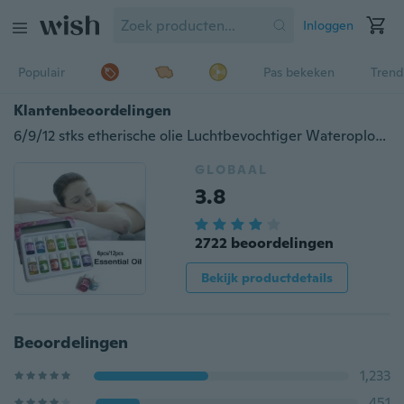
Inloggen
Populair
Pas bekeken
Trend
Klantenbeoordelingen
6/9/12 stks etherische olie Luchtbevochtiger Wateroplossing Home / Hotel Aromatherapie om te ontspannen
GLOBAAL
3.8
2722 beoordelingen
Bekijk productdetails
Beoordelingen
1,233
451