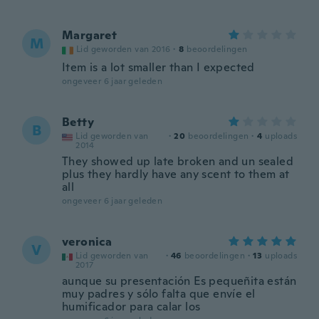
Margaret
M
Lid geworden van 2016
·
8
beoordelingen
Item is a lot smaller than I expected
ongeveer 6 jaar geleden
Betty
B
Lid geworden van
·
20
beoordelingen
·
4
uploads
2014
They showed up late broken and un sealed
plus they hardly have any scent to them at
all
ongeveer 6 jaar geleden
veronica
V
Lid geworden van
·
46
beoordelingen
·
13
uploads
2017
aunque su presentación Es pequeñita están
muy padres y sólo falta que envíe el
humificador para calar los