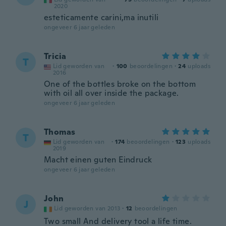
2020
esteticamente carini,ma inutili
ongeveer 6 jaar geleden
Tricia
T
Lid geworden van
·
100
beoordelingen
·
24
uploads
2016
One of the bottles broke on the bottom
with oil all over inside the package.
ongeveer 6 jaar geleden
Thomas
T
Lid geworden van
·
174
beoordelingen
·
123
uploads
2019
Macht einen guten Eindruck
ongeveer 6 jaar geleden
John
J
Lid geworden van 2013
·
12
beoordelingen
Two small And delivery tool a life time.