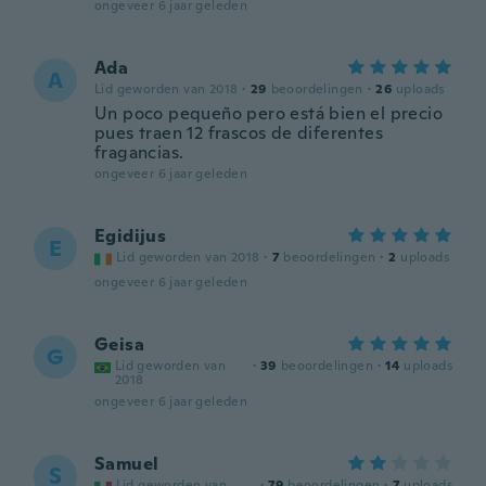
ongeveer 6 jaar geleden
Ada
A
Lid geworden van 2018
·
29
beoordelingen
·
26
uploads
Un poco pequeño pero está bien el precio
pues traen 12 frascos de diferentes
fragancias.
ongeveer 6 jaar geleden
Egidijus
E
Lid geworden van 2018
·
7
beoordelingen
·
2
uploads
ongeveer 6 jaar geleden
Geisa
G
Lid geworden van
·
39
beoordelingen
·
14
uploads
2018
ongeveer 6 jaar geleden
Samuel
S
Lid geworden van
·
79
beoordelingen
·
7
uploads