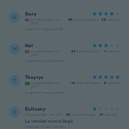
Gary
G
Lid geworden van
·
64
beoordelingen
·
30
uploads
2015
ongeveer 6 jaar geleden
Hal
H
Lid geworden van
·
34
beoordelingen
·
1
uploads
2017
ongeveer 6 jaar geleden
Thayrys
T
Lid geworden van
·
16
beoordelingen
·
6
uploads
2017
ongeveer 6 jaar geleden
Eulluany
E
Lid geworden van 2017
·
25
beoordelingen
·
13
uploads
La verdad nunca llegó
ongeveer 6 jaar geleden