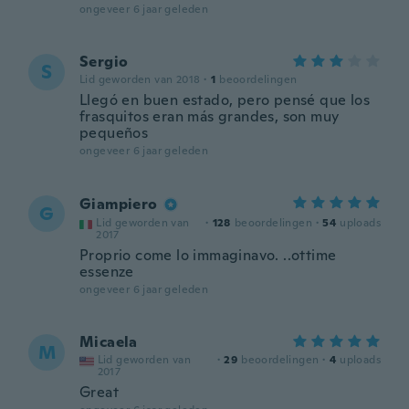
ongeveer 6 jaar geleden
Sergio
S
Lid geworden van 2018
·
1
beoordelingen
Llegó en buen estado, pero pensé que los
frasquitos eran más grandes, son muy
pequeños
ongeveer 6 jaar geleden
Giampiero
G
Lid geworden van
·
128
beoordelingen
·
54
uploads
2017
Proprio come lo immaginavo. ..ottime
essenze
ongeveer 6 jaar geleden
Micaela
M
Lid geworden van
·
29
beoordelingen
·
4
uploads
2017
Great