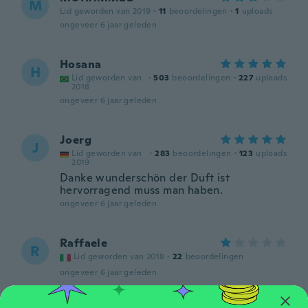
M
Lid geworden van 2019
·
11
beoordelingen
·
1
uploads
ongeveer 6 jaar geleden
Hosana
H
Lid geworden van
·
503
beoordelingen
·
227
uploads
2018
ongeveer 6 jaar geleden
Joerg
J
Lid geworden van
·
283
beoordelingen
·
123
uploads
2019
Danke wunderschön der Duft ist
hervorragend muss man haben.
ongeveer 6 jaar geleden
Raffaele
R
Lid geworden van 2018
·
22
beoordelingen
ongeveer 6 jaar geleden