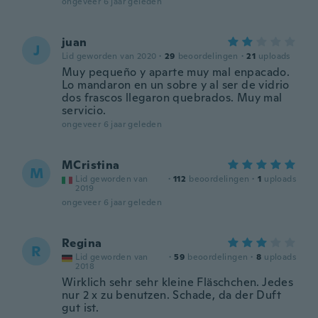
ongeveer 6 jaar geleden
juan
J
Lid geworden van 2020
·
29
beoordelingen
·
21
uploads
Muy pequeño y aparte muy mal enpacado.
Lo mandaron en un sobre y al ser de vidrio
dos frascos llegaron quebrados. Muy mal
servicio.
ongeveer 6 jaar geleden
MCristina
M
Lid geworden van
·
112
beoordelingen
·
1
uploads
2019
ongeveer 6 jaar geleden
Regina
R
Lid geworden van
·
59
beoordelingen
·
8
uploads
2018
Wirklich sehr sehr kleine Fläschchen. Jedes
nur 2 x zu benutzen. Schade, da der Duft
gut ist.