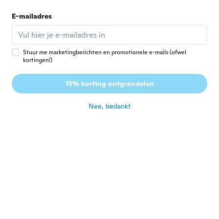
E-mailadres
Phuong
P
Lid geworden van
·
14
beoordelingen
·
5
uploads
2017
ongeveer 5 jaar geleden
Stuur me marketingberichten en promotionele e-mails (ofwel
kortingen!)
Юрий
Ю
15% korting ontgrendelen
Lid geworden van 2018
·
1
beoordelingen
ongeveer 5 jaar geleden
Nee, bedankt
Igor
I
Lid geworden van 2018
·
9
beoordelingen
·
4
uploads
excellent value for money
ongeveer 5 jaar geleden
Viktors
V
Lid geworden van
·
10
beoordelingen
·
3
uploads
2017
Esmu apmierināts👍