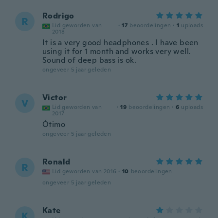
Rodrigo
R
Lid geworden van
·
17
beoordelingen
·
1
uploads
2018
It is a very good headphones . I have been
using it for 1 month and works very well.
Sound of deep bass is ok.
ongeveer 5 jaar geleden
Victor
V
Lid geworden van
·
19
beoordelingen
·
6
uploads
2017
Ótimo
ongeveer 5 jaar geleden
Ronald
R
Lid geworden van 2016
·
10
beoordelingen
ongeveer 5 jaar geleden
Kate
K