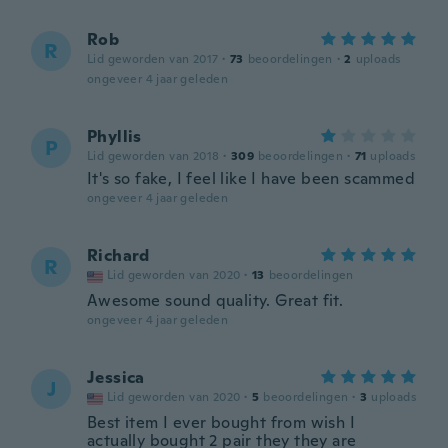
Rob
R
Lid geworden van 2017
·
73
beoordelingen
·
2
uploads
ongeveer 4 jaar geleden
Phyllis
P
Lid geworden van 2018
·
309
beoordelingen
·
71
uploads
It's so fake, I feel like I have been scammed
ongeveer 4 jaar geleden
Richard
R
Lid geworden van 2020
·
13
beoordelingen
Awesome sound quality. Great fit.
ongeveer 4 jaar geleden
Jessica
J
Lid geworden van 2020
·
5
beoordelingen
·
3
uploads
Best item I ever bought from wish I
actually bought 2 pair they they are