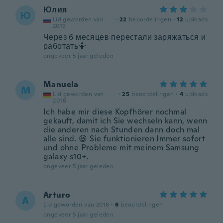
Юлия
Ю
Lid geworden van
·
22
beoordelingen
·
12
uploads
2019
Через 6 месяцев перестали заряжаться и
работать🤷
ongeveer 5 jaar geleden
Manuela
M
Lid geworden van
·
25
beoordelingen
·
4
uploads
2018
Ich habe mir diese Kopfhörer nochmal
gekauft, damit ich Sie wechseln kann, wenn
die anderen nach Stunden dann doch mal
alle sind. 😆 Sie funktionieren Immer sofort
und ohne Probleme mit meinem Samsung
galaxy s10+.
ongeveer 5 jaar geleden
Arturo
A
Lid geworden van 2016
·
6
beoordelingen
ongeveer 5 jaar geleden