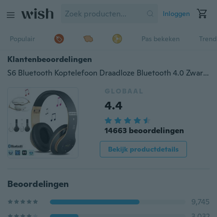
Inloggen
Populair
Pas bekeken
Trend
Klantenbeoordelingen
S6 Bluetooth Koptelefoon Draadloze Bluetooth 4.0 Zware Bas Stereo Foldadle Auriculares met Microfoon Ondersteuning Tf Sd-kaart Het Beste Cadeau voor Student
GLOBAAL
4.4
14663 beoordelingen
Bekijk productdetails
Beoordelingen
9,745
3,032