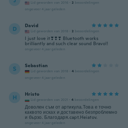
J
Lid geworden van 2016
·
2
beoordelingen
ongeveer 4 jaar geleden
David
D
Lid geworden van 2018
·
2
beoordelingen
I just love it❣❣❣ Bluetooth works
brilliantly and such clear sound Bravo!!
ongeveer 4 jaar geleden
Sebastian
S
Lid geworden van 2018
·
4
beoordelingen
ongeveer 4 jaar geleden
Hristo
H
Lid geworden van 2021
·
4
beoordelingen
Доволен съм от артикула.Това е точно
каквото исках и доставено безпроблемно
и бързо. Благодаря.capt.Heiatov.
ongeveer 4 jaar geleden