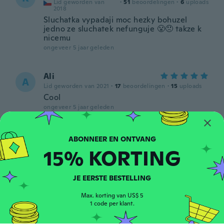
Lid geworden van
·
51
beoordelingen
·
6
uploads
2018
Sluchatka vypadaji moc hezky bohuzel
jedno ze sluchatek nefunguje 😤😠 takze k
nicemu
ongeveer 5 jaar geleden
Ali
A
Lid geworden van 2021
·
17
beoordelingen
·
15
uploads
Cool
ongeveer 5 jaar geleden
Nilcineia
N
Lid geworden van 2017
·
17
beoordelingen
15% KORTING
Fragil
ongeveer 5 jaar geleden
JE EERSTE BESTELLING
charles
Max. korting van US$ 5
C
1 code per klant.
Lid geworden van 2017
·
10
beoordelingen
ongeveer 5 jaar geleden