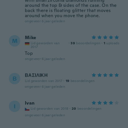
with small zirconia diamonds running
around the top & sides of the case. On the
back there is floating glitter that moves
around when you move the phone.
ongeveer 6 jaar geleden
Mike
M
Lid geworden van
·
39
beoordelingen
·
1
uploads
2017
Top
ongeveer 6 jaar geleden
ΒΑΣΙΛΙΚΗ
Β
Lid geworden van 2017
·
19
beoordelingen
ongeveer 6 jaar geleden
Ivan
I
Lid geworden van 2018
·
20
beoordelingen
ongeveer 6 jaar geleden