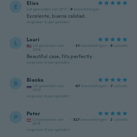
Elies
E
Lid geworden van 2017
·
9
beoordelingen
Excelente, buena calidad.
ongeveer 6 jaar geleden
Lauri
L
Lid geworden van
·
21
beoordelingen
·
6
uploads
2016
Beautiful case, fits perfectly
ongeveer 6 jaar geleden
Bianka
B
Lid geworden van
·
67
beoordelingen
·
7
uploads
2019
ongeveer 6 jaar geleden
Peter
P
Lid geworden van
·
327
beoordelingen
·
2
uploads
2018
ongeveer 6 jaar geleden