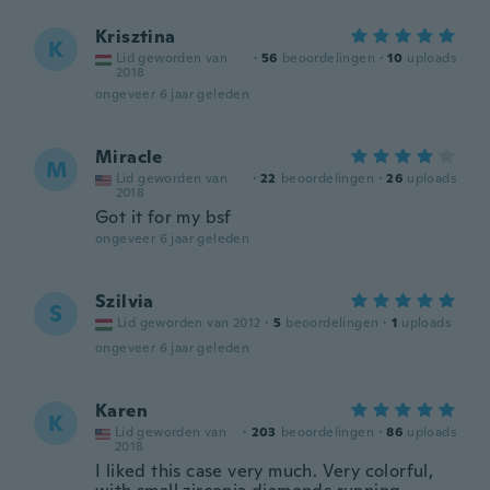
Krisztina
K
Lid geworden van
·
56
beoordelingen
·
10
uploads
2018
ongeveer 6 jaar geleden
Miracle
M
Lid geworden van
·
22
beoordelingen
·
26
uploads
2018
Got it for my bsf
ongeveer 6 jaar geleden
Szilvia
S
Lid geworden van 2012
·
5
beoordelingen
·
1
uploads
ongeveer 6 jaar geleden
Karen
K
Lid geworden van
·
203
beoordelingen
·
86
uploads
2018
I liked this case very much. Very colorful,