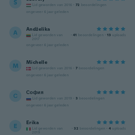
S
Lid geworden van 2016
·
72
beoordelingen
ongeveer 6 jaar geleden
Andželika
A
Lid geworden van
·
41
beoordelingen
·
13
uploads
2017
ongeveer 6 jaar geleden
Michelle
M
Lid geworden van 2016
·
7
beoordelingen
ongeveer 6 jaar geleden
София
С
Lid geworden van 2019
·
3
beoordelingen
ongeveer 6 jaar geleden
Erika
E
Lid geworden van
·
32
beoordelingen
·
4
uploads
2019