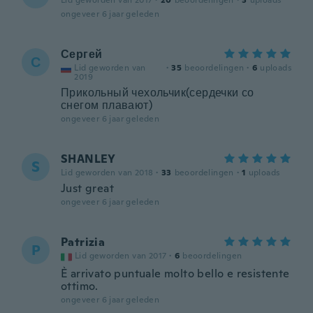
Lid geworden van 2017
·
20
beoordelingen
·
3
uploads
ongeveer 6 jaar geleden
Сергей
С
Lid geworden van
·
35
beoordelingen
·
6
uploads
2019
Прикольный чехольчик(сердечки со
снегом плавают)
ongeveer 6 jaar geleden
SHANLEY
S
Lid geworden van 2018
·
33
beoordelingen
·
1
uploads
Just great
ongeveer 6 jaar geleden
Patrizia
P
Lid geworden van 2017
·
6
beoordelingen
È arrivato puntuale molto bello e resistente
ottimo.
ongeveer 6 jaar geleden