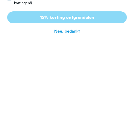
kortingen!)
Lukáš
L
15% korting ontgrendelen
Lid geworden van 2017
·
9
beoordelingen
·
1
uploads
ongeveer 6 jaar geleden
Nee, bedankt
lazar
L
Lid geworden van
·
24
beoordelingen
·
4
uploads
2019
ongeveer 6 jaar geleden
Lara
L
Lid geworden van 2018
·
7
beoordelingen
·
1
uploads
Looks pretty close to the picture.
ongeveer 6 jaar geleden
Barbora
B
Lid geworden van 2017
·
56
beoordelingen
Krásné, skvěle sedí, přišlo dříve.
ongeveer 6 jaar geleden