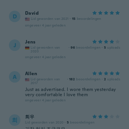
David
D
Lid geworden van 2021
·
15
beoordelingen
ongeveer 4 jaar geleden
Jens
J
Lid geworden van
·
96
beoordelingen
·
5
uploads
2020
ongeveer 4 jaar geleden
Allen
A
Lid geworden van
·
182
beoordelingen
·
2
uploads
2017
Just as advertised. I wore them yesterday
very comfortable I love them
ongeveer 4 jaar geleden
희우
희
Lid geworden van 2020
·
5
beoordelingen
기장 허리 조금크요