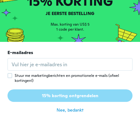
15% KORTING
Zu gross im bund
ongeveer 5 jaar geleden
JE EERSTE BESTELLING
Max. korting van US$ 5
David
1 code per klant.
D
Lid geworden van 2018
·
12
beoordelingen
ongeveer 5 jaar geleden
E-mailadres
천수
천
Lid geworden van 2020
·
21
beoordelingen
·
2
uploads
ongeveer 5 jaar geleden
Stuur me marketingberichten en promotionele e-mails (ofwel
kortingen!)
Сергей
С
15% korting ontgrendelen
Lid geworden van 2019
·
7
beoordelingen
·
1
uploads
ongeveer 5 jaar geleden
Nee, bedankt
jose
J
Lid geworden van
·
14
beoordelingen
·
1
uploads
2017
ongeveer 5 jaar geleden