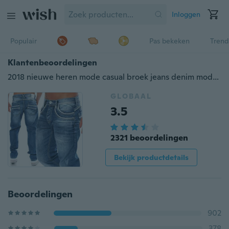
Inloggen
Populair
Pas bekeken
Trend
Klantenbeoordelingen
2018 nieuwe heren mode casual broek jeans denim mode herenbroek
GLOBAAL
3.5
2321 beoordelingen
Bekijk productdetails
Beoordelingen
902
378