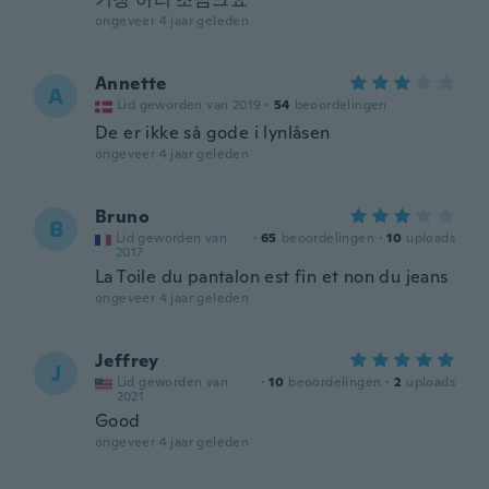
ongeveer 4 jaar geleden
Annette
A
Lid geworden van 2019
·
54
beoordelingen
De er ikke så gode i lynlåsen
ongeveer 4 jaar geleden
Bruno
B
Lid geworden van
·
65
beoordelingen
·
10
uploads
2017
La Toile du pantalon est fin et non du jeans
ongeveer 4 jaar geleden
Jeffrey
J
Lid geworden van
·
10
beoordelingen
·
2
uploads
2021
Good
ongeveer 4 jaar geleden