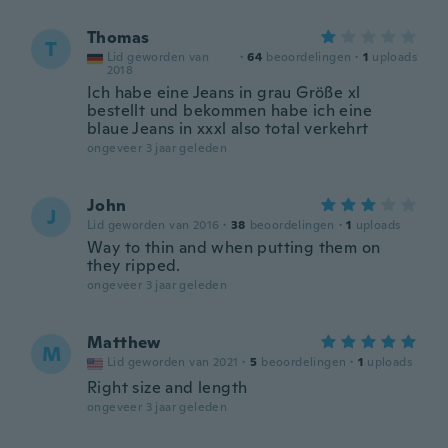
Thomas
T
Lid geworden van
·
64
beoordelingen
·
1
uploads
2018
Ich habe eine Jeans in grau Größe xl
bestellt und bekommen habe ich eine
blaue Jeans in xxxl also total verkehrt
ongeveer 3 jaar geleden
John
J
Lid geworden van 2016
·
38
beoordelingen
·
1
uploads
Way to thin and when putting them on
they ripped.
ongeveer 3 jaar geleden
Matthew
M
Lid geworden van 2021
·
5
beoordelingen
·
1
uploads
Right size and length
ongeveer 3 jaar geleden