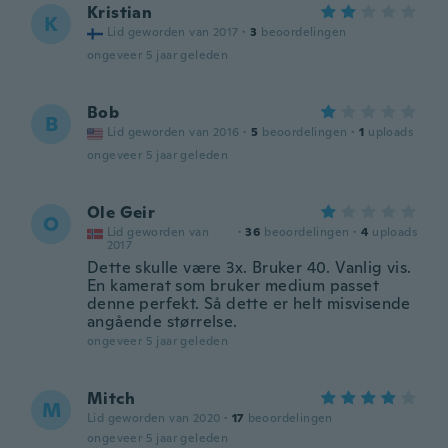
Kristian
K
Lid geworden van 2017
·
3
beoordelingen
ongeveer 5 jaar geleden
Bob
B
Lid geworden van 2016
·
5
beoordelingen
·
1
uploads
ongeveer 5 jaar geleden
Ole Geir
O
Lid geworden van
·
36
beoordelingen
·
4
uploads
2017
Dette skulle være 3x. Bruker 40. Vanlig vis.
En kamerat som bruker medium passet
denne perfekt. Så dette er helt misvisende
angående størrelse.
ongeveer 5 jaar geleden
Mitch
M
Lid geworden van 2020
·
17
beoordelingen
ongeveer 5 jaar geleden