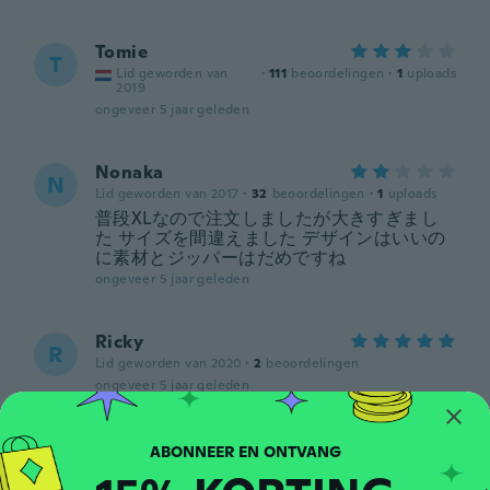
Tomie
T
Lid geworden van
·
111
beoordelingen
·
1
uploads
2019
ongeveer 5 jaar geleden
Nonaka
N
Lid geworden van 2017
·
32
beoordelingen
·
1
uploads
普段XLなので注文しましたが大きすぎまし
た サイズを間違えました デザインはいいの
に素材とジッパーはだめですね
ongeveer 5 jaar geleden
Ricky
R
Lid geworden van 2020
·
2
beoordelingen
ongeveer 5 jaar geleden
Schraner
S
Lid geworden van
·
11
beoordelingen
·
2
uploads
2020