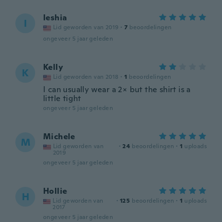
Ieshia
I
Lid geworden van 2019
·
7
beoordelingen
ongeveer 5 jaar geleden
Kelly
K
Lid geworden van 2018
·
1
beoordelingen
I can usually wear a 2× but the shirt is a
little tight
ongeveer 5 jaar geleden
Michele
M
Lid geworden van
·
24
beoordelingen
·
1
uploads
2019
ongeveer 5 jaar geleden
Hollie
H
Lid geworden van
·
125
beoordelingen
·
1
uploads
2017
ongeveer 5 jaar geleden