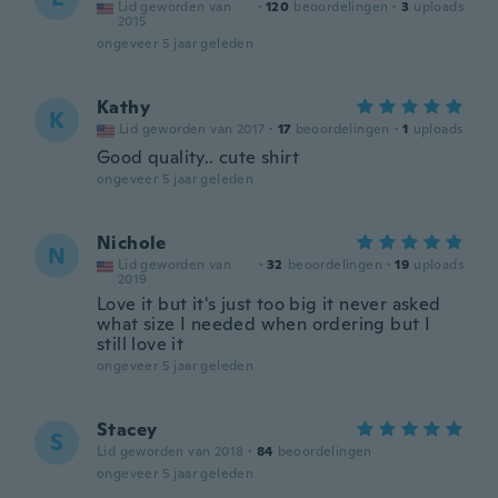
Lid geworden van
·
120
beoordelingen
·
3
uploads
2015
ongeveer 5 jaar geleden
Kathy
K
Lid geworden van 2017
·
17
beoordelingen
·
1
uploads
Good quality.. cute shirt
ongeveer 5 jaar geleden
Nichole
N
Lid geworden van
·
32
beoordelingen
·
19
uploads
2019
Love it but it's just too big it never asked
what size I needed when ordering but I
still love it
ongeveer 5 jaar geleden
Stacey
S
Lid geworden van 2018
·
84
beoordelingen
ongeveer 5 jaar geleden