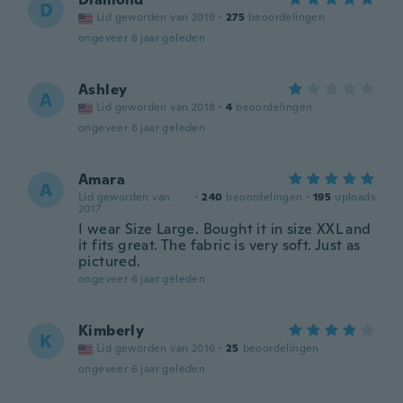
D
Lid geworden van 2019
·
275
beoordelingen
ongeveer 6 jaar geleden
Ashley
A
Lid geworden van 2018
·
4
beoordelingen
ongeveer 6 jaar geleden
Amara
A
Lid geworden van
·
240
beoordelingen
·
195
uploads
2017
I wear Size Large. Bought it in size XXL and
it fits great. The fabric is very soft. Just as
pictured.
ongeveer 6 jaar geleden
Kimberly
K
Lid geworden van 2016
·
25
beoordelingen
ongeveer 6 jaar geleden