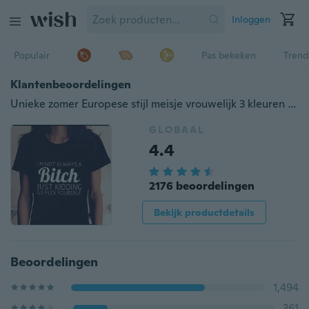
Inloggen
Populair
Pas bekeken
Trend
Klantenbeoordelingen
Unieke zomer Europese stijl meisje vrouwelijk 3 kleuren grappige bedrukte tops kleding outfits
GLOBAAL
4.4
2176 beoordelingen
Bekijk productdetails
Beoordelingen
1,494
361