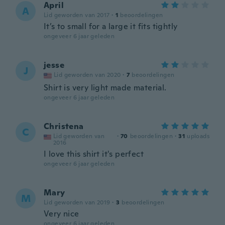
April
A
Lid geworden van 2017
·
1
beoordelingen
It’s to small for a large it fits tightly
ongeveer 6 jaar geleden
jesse
J
Lid geworden van 2020
·
7
beoordelingen
Shirt is very light made material.
ongeveer 6 jaar geleden
Christena
C
Lid geworden van
·
70
beoordelingen
·
31
uploads
2016
I love this shirt it's perfect
ongeveer 6 jaar geleden
Mary
M
Lid geworden van 2019
·
3
beoordelingen
Very nice
ongeveer 6 jaar geleden