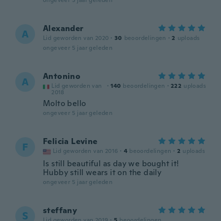
ongeveer 5 jaar geleden
Alexander
A
Lid geworden van 2020
·
30
beoordelingen
·
2
uploads
ongeveer 5 jaar geleden
Antonino
A
Lid geworden van
·
140
beoordelingen
·
222
uploads
2018
Molto bello
ongeveer 5 jaar geleden
Felicia Levine
F
Lid geworden van 2016
·
4
beoordelingen
·
2
uploads
Is still beautiful as day we bought it!
Hubby still wears it on the daily
ongeveer 5 jaar geleden
steffany
S
Lid geworden van 2019
·
5
beoordelingen