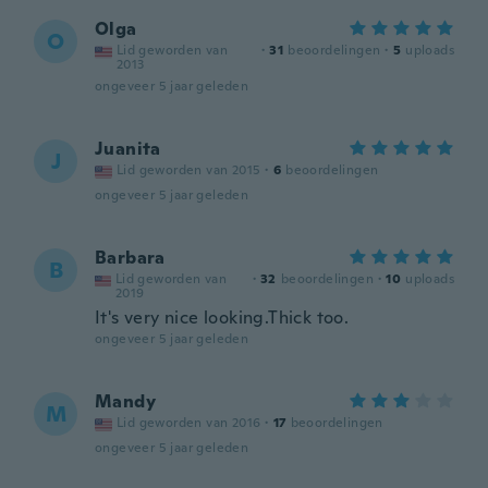
Olga
O
Lid geworden van
·
31
beoordelingen
·
5
uploads
2013
ongeveer 5 jaar geleden
Juanita
J
Lid geworden van 2015
·
6
beoordelingen
ongeveer 5 jaar geleden
Barbara
B
Lid geworden van
·
32
beoordelingen
·
10
uploads
2019
It's very nice looking.Thick too.
ongeveer 5 jaar geleden
Mandy
M
Lid geworden van 2016
·
17
beoordelingen
ongeveer 5 jaar geleden