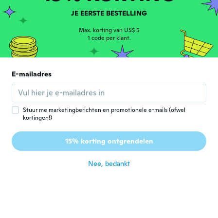
ongeveer 5 jaar geleden
JE EERSTE BESTELLING
Max. korting van US$ 5
Denise
D
1 code per klant.
Lid geworden van 2018
·
82
beoordelingen
·
31
uploads
This ring set is very pretty , and weighty
ongeveer 5 jaar geleden
E-mailadres
Nicola
N
Lid geworden van
·
12
beoordelingen
·
1
uploads
2020
Stuur me marketingberichten en promotionele e-mails (ofwel
kortingen!)
ongeveer 5 jaar geleden
15% korting ontgrendelen
Ms
M
Lid geworden van
·
168
beoordelingen
·
241
uploads
2017
Nee, bedankt
More beautiful in person
ongeveer 5 jaar geleden
Andrew
A