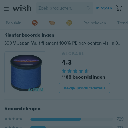
Inloggen
Populair
Pas bekeken
Trend
Klantenbeoordelingen
300M Japan Multifilament 100% PE gevlochten vislijn 8LB tot 100LB
GLOBAAL
4.3
1188 beoordelingen
Bekijk productdetails
Beoordelingen
729
228