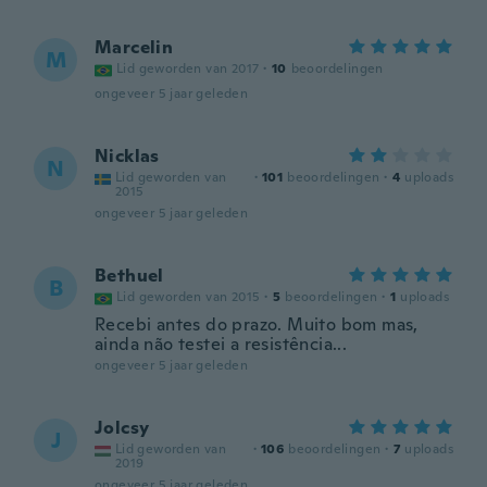
Marcelin
M
Lid geworden van 2017
·
10
beoordelingen
ongeveer 5 jaar geleden
Nicklas
N
Lid geworden van
·
101
beoordelingen
·
4
uploads
2015
ongeveer 5 jaar geleden
Bethuel
B
Lid geworden van 2015
·
5
beoordelingen
·
1
uploads
Recebi antes do prazo. Muito bom mas,
ainda não testei a resistência...
ongeveer 5 jaar geleden
Jolcsy
J
Lid geworden van
·
106
beoordelingen
·
7
uploads
2019
ongeveer 5 jaar geleden