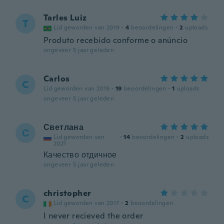
Tarles Luiz
T
Lid geworden van 2019
·
4
beoordelingen
·
2
uploads
Produto recebido conforme o anúncio
ongeveer 5 jaar geleden
Carlos
C
Lid geworden van 2019
·
19
beoordelingen
·
1
uploads
ongeveer 5 jaar geleden
Светлана
С
Lid geworden van
·
14
beoordelingen
·
2
uploads
2021
Качество отдичное
ongeveer 5 jaar geleden
christopher
C
Lid geworden van 2017
·
2
beoordelingen
I never recieved the order