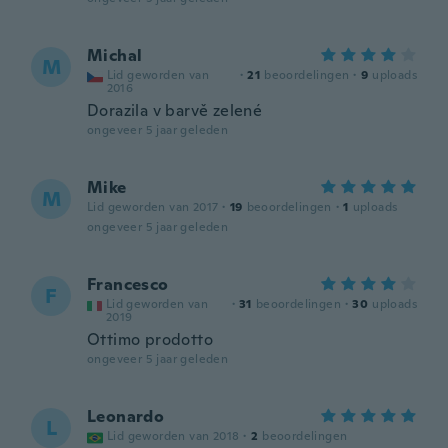
Michal
M
Lid geworden van
·
21
beoordelingen
·
9
uploads
2016
Dorazila v barvě zelené
ongeveer 5 jaar geleden
Mike
M
Lid geworden van 2017
·
19
beoordelingen
·
1
uploads
ongeveer 5 jaar geleden
Francesco
F
Lid geworden van
·
31
beoordelingen
·
30
uploads
2019
Ottimo prodotto
ongeveer 5 jaar geleden
Leonardo
L
Lid geworden van 2018
·
2
beoordelingen