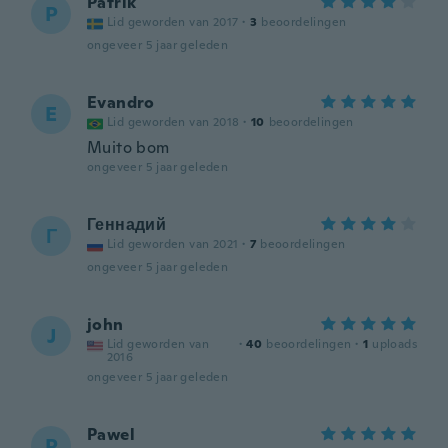
Patrik
P
Lid geworden van 2017
·
3
beoordelingen
ongeveer 5 jaar geleden
Evandro
E
Lid geworden van 2018
·
10
beoordelingen
Muito bom
ongeveer 5 jaar geleden
Геннадий
Г
Lid geworden van 2021
·
7
beoordelingen
ongeveer 5 jaar geleden
john
J
Lid geworden van
·
40
beoordelingen
·
1
uploads
2016
ongeveer 5 jaar geleden
Pawel
P