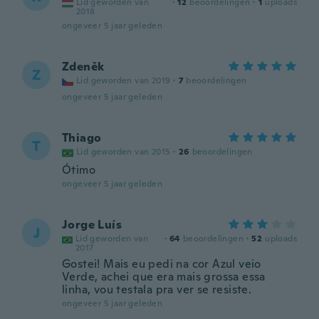
Lid geworden van
·
12
beoordelingen
·
1
uploads
2018
ongeveer 5 jaar geleden
Zdeněk
Z
Lid geworden van 2019
·
7
beoordelingen
ongeveer 5 jaar geleden
Thiago
T
Lid geworden van 2015
·
26
beoordelingen
Ótimo
ongeveer 5 jaar geleden
Jorge Luís
J
Lid geworden van
·
64
beoordelingen
·
52
uploads
2017
Gostei! Mais eu pedi na cor Azul veio
Verde, achei que era mais grossa essa
linha, vou testala pra ver se resiste.
ongeveer 5 jaar geleden