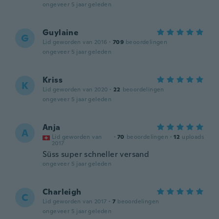
ongeveer 5 jaar geleden
Guylaine
G
Lid geworden van 2016
·
709
beoordelingen
ongeveer 5 jaar geleden
Kriss
K
Lid geworden van 2020
·
22
beoordelingen
ongeveer 5 jaar geleden
Anja
A
Lid geworden van
·
70
beoordelingen
·
12
uploads
2017
Süss super schneller versand
ongeveer 5 jaar geleden
Charleigh
C
Lid geworden van 2017
·
7
beoordelingen
ongeveer 5 jaar geleden