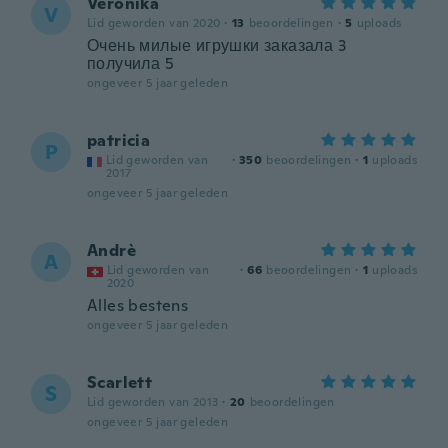
Veronika
V
Lid geworden van 2020
·
13
beoordelingen
·
5
uploads
Очень милые игрушки заказала 3
получила 5
ongeveer 5 jaar geleden
patricia
P
Lid geworden van
·
350
beoordelingen
·
1
uploads
2017
ongeveer 5 jaar geleden
Andrè
A
Lid geworden van
·
66
beoordelingen
·
1
uploads
2020
Alles bestens
ongeveer 5 jaar geleden
Scarlett
S
Lid geworden van 2013
·
20
beoordelingen
ongeveer 5 jaar geleden