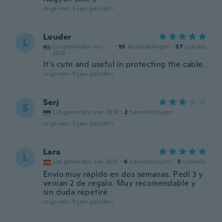
ongeveer 5 jaar geleden
Louder
L
Lid geworden van
·
95
beoordelingen
·
57
uploads
2019
It’s cute and useful in protecting the cable.
ongeveer 5 jaar geleden
Serj
S
Lid geworden van 2018
·
2
beoordelingen
ongeveer 5 jaar geleden
Lara
L
Lid geworden van 2017
·
6
beoordelingen
·
5
uploads
Envío muy rápido en dos semanas. Pedí 3 y
venían 2 de regalo. Muy recomendable y
sin duda repetiré
ongeveer 5 jaar geleden