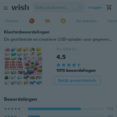
Inloggen
Populair
Pas bekeken
Trend
Klantenbeoordelingen
De gestileerde en creatieve USB-oplader voor gegevensbescherming voor de Iphone en Ipad typec android schattige minidraadbeschermingskabel voor de accessoires van het telefoonsnoer
GLOBAAL
4.5
1015 beoordelingen
Bekijk productdetails
Beoordelingen
714
163