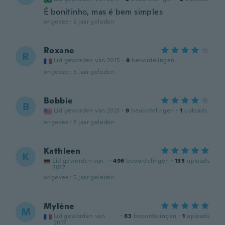
É bonitinho, mas é bem simples
ongeveer 5 jaar geleden
Roxane
R
Lid geworden van 2015
·
9
beoordelingen
ongeveer 5 jaar geleden
Bobbie
B
Lid geworden van 2021
·
9
beoordelingen
·
1
uploads
ongeveer 5 jaar geleden
Kathleen
K
Lid geworden van
·
496
beoordelingen
·
133
uploads
2017
ongeveer 5 jaar geleden
Mylène
M
Lid geworden van
·
63
beoordelingen
·
1
uploads
2017