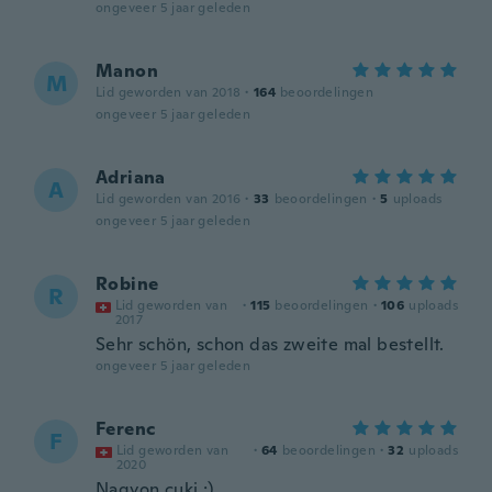
ongeveer 5 jaar geleden
Manon
M
Lid geworden van 2018
·
164
beoordelingen
ongeveer 5 jaar geleden
Adriana
A
Lid geworden van 2016
·
33
beoordelingen
·
5
uploads
ongeveer 5 jaar geleden
Robine
R
Lid geworden van
·
115
beoordelingen
·
106
uploads
2017
Sehr schön, schon das zweite mal bestellt.
ongeveer 5 jaar geleden
Ferenc
F
Lid geworden van
·
64
beoordelingen
·
32
uploads
2020
Nagyon cuki :)