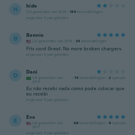
hide
H
Lid geworden van 2020
·
134
beoordelingen
ongeveer 5 jaar geleden
Bonnie
B
Lid geworden van 2018
·
24
beoordelingen
Fits cord Great. No more broken chargers.
ongeveer 5 jaar geleden
Dani
D
Lid geworden van
·
14
beoordelingen
·
2
uploads
2019
Eu não recebi nada como pode colocar que
eu recebi
ongeveer 5 jaar geleden
Eva
E
Lid geworden van
·
66
beoordelingen
·
9
uploads
2017
ongeveer 5 jaar geleden