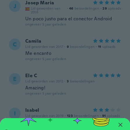
Josep Maria
J
Lid geworden van
·
46
beoordelingen
·
29
uploads
2016
Un poco justo para el conector Android
ongeveer 5 jaar geleden
Camila
C
Lid geworden van 2017
·
9
beoordelingen
·
11
uploads
Me encanto
ongeveer 5 jaar geleden
Ele C
E
Lid geworden van 2012
·
3
beoordelingen
Amazing!
ongeveer 5 jaar geleden
Isabel
I
Lid geworden van 2019
·
123
beoordelingen
·
91
uploads
Bonitos aunque uno de ellos no es el que
pedi... 🤣 pero estan lindos igual