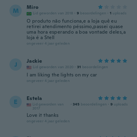
Miro
M
Lid geworden van 2018
·
9
beoordelingen
·
1
uploads
O produto não funciona,e a loja quê eu
retirei atendimento péssimo,passei quase
uma hora esperando a boa vontade deles,a
loja é a Stell
ongeveer 4 jaar geleden
Jackie
J
Lid geworden van 2020
·
31
beoordelingen
I am liking the lights on my car
ongeveer 4 jaar geleden
Estela
E
Lid geworden van
·
345
beoordelingen
·
9
uploads
2017
Love it thanks
ongeveer 4 jaar geleden