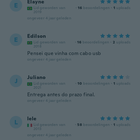
Elayne
E
Lid geworden van
·
16
beoordelingen
·
1
uploads
2019
ongeveer 4 jaar geleden
Edilson
E
Lid geworden van
·
16
beoordelingen
·
2
uploads
2018
Pensei que vinha com cabo usb
ongeveer 4 jaar geleden
Juliano
J
Lid geworden van
·
10
beoordelingen
·
1
uploads
2021
Entrega antes do prazo final.
ongeveer 4 jaar geleden
lele
L
Lid geworden van
·
58
beoordelingen
·
1
uploads
2013
ongeveer 4 jaar geleden