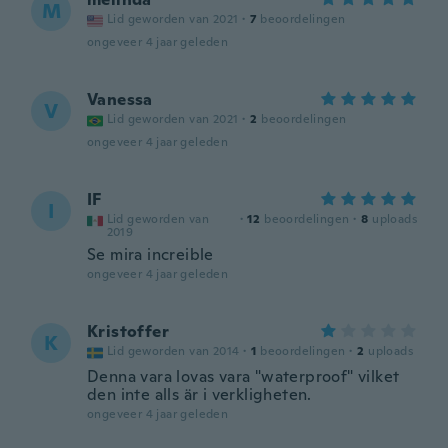
M
Lid geworden van 2021
·
7
beoordelingen
ongeveer 4 jaar geleden
Vanessa
V
Lid geworden van 2021
·
2
beoordelingen
ongeveer 4 jaar geleden
IF
I
Lid geworden van
·
12
beoordelingen
·
8
uploads
2019
Se mira increible
ongeveer 4 jaar geleden
Kristoffer
K
Lid geworden van 2014
·
1
beoordelingen
·
2
uploads
Denna vara lovas vara "waterproof" vilket
den inte alls är i verkligheten.
ongeveer 4 jaar geleden