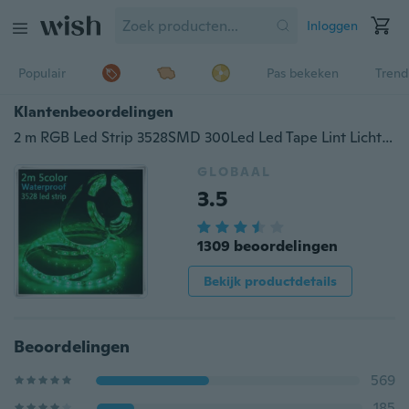
Inloggen
Populair
Pas bekeken
Trend
Klantenbeoordelingen
2 m RGB Led Strip 3528SMD 300Led Led Tape Lint Licht 12 V Fita Diode Flexibele Led String Streep Bar neon Led Lamp
GLOBAAL
3.5
1309 beoordelingen
Bekijk productdetails
Beoordelingen
569
185