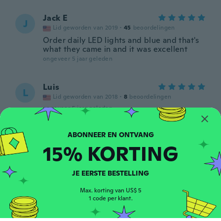
Jack E
J
Lid geworden van 2019
·
45
beoordelingen
Order daily LED lights and blue and that's
what they came in and it was excellent
ongeveer 5 jaar geleden
Luis
L
Lid geworden van 2018
·
8
beoordelingen
ongeveer 5 jaar geleden
Marili
M
15% KORTING
Lid geworden van 2021
·
8
beoordelingen
ongeveer 5 jaar geleden
JE EERSTE BESTELLING
Agostinho
A
Max. korting van US$ 5
Lid geworden van 2020
·
4
beoordelingen
1 code per klant.
ongeveer 5 jaar geleden