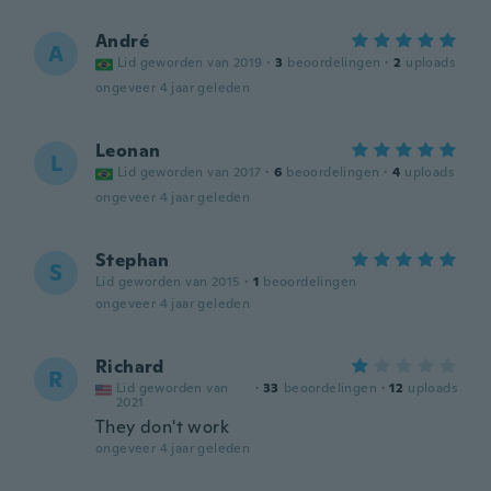
André
A
Lid geworden van 2019
·
3
beoordelingen
·
2
uploads
ongeveer 4 jaar geleden
Leonan
L
Lid geworden van 2017
·
6
beoordelingen
·
4
uploads
ongeveer 4 jaar geleden
Stephan
S
Lid geworden van 2015
·
1
beoordelingen
ongeveer 4 jaar geleden
Richard
R
Lid geworden van
·
33
beoordelingen
·
12
uploads
2021
They don't work
ongeveer 4 jaar geleden