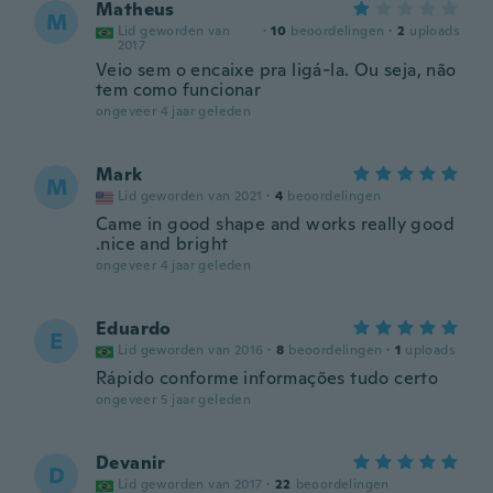
Matheus
M
Lid geworden van
·
10
beoordelingen
·
2
uploads
2017
Veio sem o encaixe pra ligá-la. Ou seja, não
tem como funcionar
ongeveer 4 jaar geleden
Mark
M
Lid geworden van 2021
·
4
beoordelingen
Came in good shape and works really good
.nice and bright
ongeveer 4 jaar geleden
Eduardo
E
Lid geworden van 2016
·
8
beoordelingen
·
1
uploads
Rápido conforme informações tudo certo
ongeveer 5 jaar geleden
Devanir
D
Lid geworden van 2017
·
22
beoordelingen