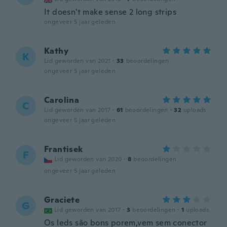
It doesn't make sense 2 long strips
ongeveer 5 jaar geleden
Kathy
K
Lid geworden van 2021
·
33
beoordelingen
ongeveer 5 jaar geleden
Carolina
C
Lid geworden van 2017
·
61
beoordelingen
·
32
uploads
ongeveer 5 jaar geleden
Frantisek
F
Lid geworden van 2020
·
8
beoordelingen
ongeveer 5 jaar geleden
Graciete
G
Lid geworden van 2017
·
3
beoordelingen
·
1
uploads
Os leds são bons porem,vem sem conector