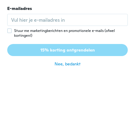
Vanessa
E-mailadres
V
Lid geworden van 2020
·
9
beoordelingen
·
4
uploads
O produto é como eu esperava. Adorei.
ongeveer 5 jaar geleden
Stuur me marketingberichten en promotionele e-mails (ofwel
kortingen!)
15% korting ontgrendelen
Nee, bedankt
Richard
R
Lid geworden van 2018
·
20
beoordelingen
ongeveer 5 jaar geleden
Pedro Lucas
P
Lid geworden van 2019
·
2
beoordelingen
ongeveer 5 jaar geleden