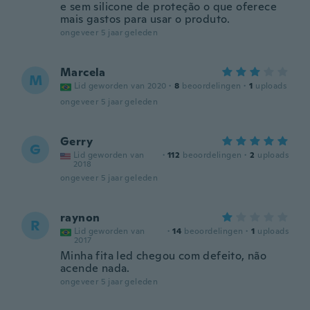
e sem silicone de proteção o que oferece
mais gastos para usar o produto.
ongeveer 5 jaar geleden
Marcela
M
Lid geworden van 2020
·
8
beoordelingen
·
1
uploads
ongeveer 5 jaar geleden
Gerry
G
Lid geworden van
·
112
beoordelingen
·
2
uploads
2018
ongeveer 5 jaar geleden
raynon
R
Lid geworden van
·
14
beoordelingen
·
1
uploads
2017
Minha fita led chegou com defeito, não
acende nada.
ongeveer 5 jaar geleden