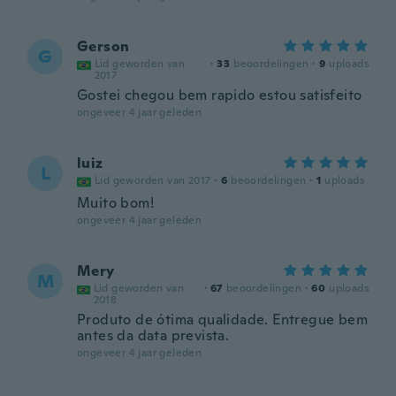
Gerson
G
Lid geworden van
·
33
beoordelingen
·
9
uploads
2017
Gostei chegou bem rapido estou satisfeito
ongeveer 4 jaar geleden
luiz
L
Lid geworden van 2017
·
6
beoordelingen
·
1
uploads
Muito bom!
ongeveer 4 jaar geleden
Mery
M
Lid geworden van
·
67
beoordelingen
·
60
uploads
2018
Produto de ótima qualidade. Entregue bem
antes da data prevista.
ongeveer 4 jaar geleden