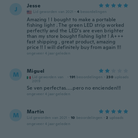
Jesse
J
Lid geworden van 2021
·
4
beoordelingen
Amazing ! I bought to make a portable
fishing light . The green LED strip worked
perfectly and the LED's are even brighter
than my store bought fishing light ! A+++
fast shipping , great product, amazing
price !! I will definitely buy from again !!!
ongeveer 4 jaar geleden
Miguel
M
Lid geworden van
·
191
beoordelingen
·
230
uploads
2019
Se ven perfectas.....pero no encienden!!!
ongeveer 4 jaar geleden
Martin
M
Lid geworden van 2021
·
10
beoordelingen
·
2
uploads
ongeveer 4 jaar geleden