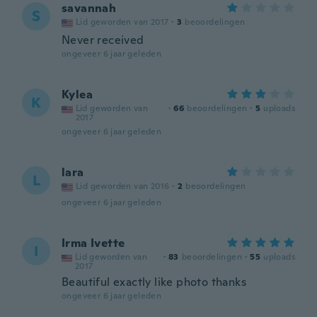
savannah
S
Lid geworden van 2017
·
3
beoordelingen
Never received
ongeveer 6 jaar geleden
Kylea
K
Lid geworden van
·
66
beoordelingen
·
5
uploads
2017
ongeveer 6 jaar geleden
lara
L
Lid geworden van 2016
·
2
beoordelingen
ongeveer 6 jaar geleden
Irma Ivette
I
Lid geworden van
·
83
beoordelingen
·
55
uploads
2017
Beautiful exactly like photo thanks
ongeveer 6 jaar geleden