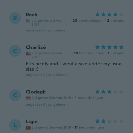
Rach
R
Lid geworden van
·
23
beoordelingen
·
2
uploads
2016
ongeveer 6 jaar geleden
Charlizé
C
Lid geworden van
·
19
beoordelingen
·
1
uploads
2019
Fits nicely and I went a size under my usual
size :)
ongeveer 6 jaar geleden
Clodagh
C
Lid geworden van 2019
·
4
beoordelingen
ongeveer 6 jaar geleden
Lígia
L
Lid geworden van 2019
·
11
beoordelingen