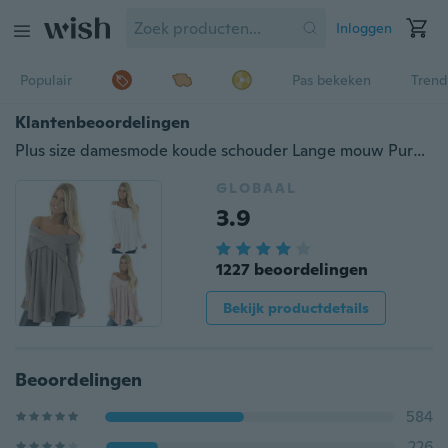
Inloggen
Populair
Pas bekeken
Trend
Klantenbeoordelingen
Plus size damesmode koude schouder Lange mouw Pure kleur Gebreide casual trui
GLOBAAL
3.9
1227 beoordelingen
Bekijk productdetails
Beoordelingen
584
226