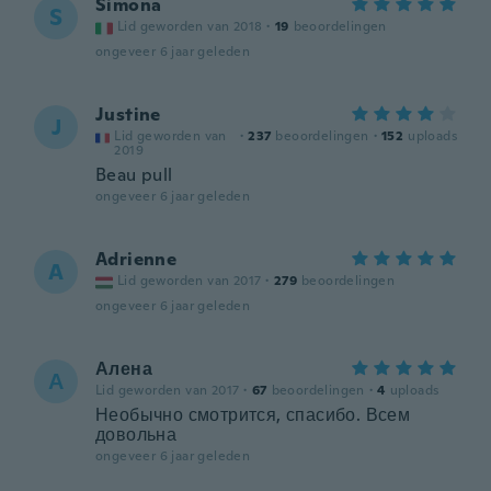
Simona
S
Lid geworden van 2018
·
19
beoordelingen
ongeveer 6 jaar geleden
Justine
J
Lid geworden van
·
237
beoordelingen
·
152
uploads
2019
Beau pull
ongeveer 6 jaar geleden
Adrienne
A
Lid geworden van 2017
·
279
beoordelingen
ongeveer 6 jaar geleden
Алена
А
Lid geworden van 2017
·
67
beoordelingen
·
4
uploads
Необычно смотрится, спасибо. Всем
довольна
ongeveer 6 jaar geleden