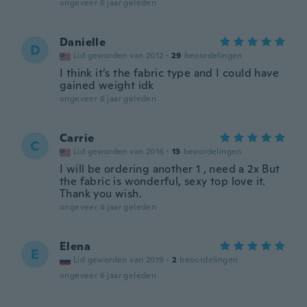
ongeveer 6 jaar geleden
Danielle
D
Lid geworden van 2012
·
29
beoordelingen
I think it’s the fabric type and I could have
gained weight idk
ongeveer 6 jaar geleden
Carrie
C
Lid geworden van 2016
·
13
beoordelingen
I will be ordering another 1 , need a 2x But
the fabric is wonderful, sexy top love it.
Thank you wish.
ongeveer 6 jaar geleden
Elena
E
Lid geworden van 2019
·
2
beoordelingen
ongeveer 6 jaar geleden