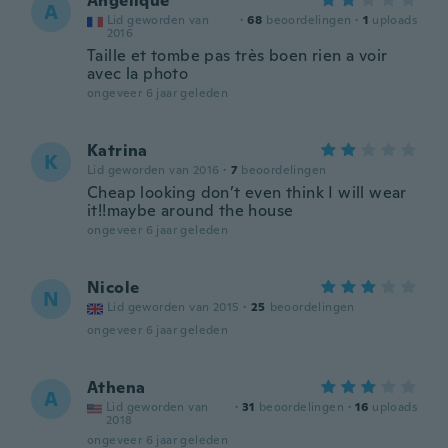
Angelique
A
Lid geworden van
·
68
beoordelingen
·
1
uploads
2016
Taille et tombe pas très boen rien a voir
avec la photo
ongeveer 6 jaar geleden
Katrina
K
Lid geworden van 2016
·
7
beoordelingen
Cheap looking don’t even think I will wear
it!!maybe around the house
ongeveer 6 jaar geleden
Nicole
N
Lid geworden van 2015
·
25
beoordelingen
ongeveer 6 jaar geleden
Athena
A
Lid geworden van
·
31
beoordelingen
·
16
uploads
2018
ongeveer 6 jaar geleden