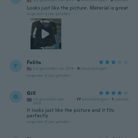
Lid geworden van 2015
·
6
beoordelingen
·
6
uploads
Looks just like the picture. Material is great
ongeveer 6 jaar geleden
Felita
F
Lid geworden van 2018
·
6
beoordelingen
ongeveer 6 jaar geleden
Gill
G
Lid geworden van
·
77
beoordelingen
·
1
uploads
2018
It looks just like the picture and it fits
perfectly
ongeveer 6 jaar geleden