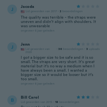
Jacoda
J
Lid geworden van 2017
·
2
beoordelingen
The quality was terrible - the straps were
uneven and didn’t align with shoulders. It
was unwearable
ongeveer 6 jaar geleden
Jenn
J
Lid geworden van
·
30
beoordelingen
·
3
uploads
2020
I got a bigger size to be safe and it is so
small. The straps are very short. It’s great
material but it’s no way a medium when I
have always been a small. I wanted a
bigger size so it would be looser but it’s
too small.
ongeveer 6 jaar geleden
Bill Carol
B
Lid geworden van 2015
·
18
beoordelingen