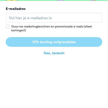
2016
Lovely
E-mailadres
ongeveer 5 jaar geleden
José Rogerio
J
Stuur me marketingberichten en promotionele e-mails (ofwel
Lid geworden van 2020
·
3
beoordelingen
kortingen!)
As 3 peças são bonitas más vieram com
problemas no fecho, 1 delas não consegui
15% korting ontgrendelen
resolver.
ongeveer 5 jaar geleden
Nee, bedankt
Carrie
C
Lid geworden van 2019
·
2
beoordelingen
ongeveer 5 jaar geleden
Jonathan
J
Lid geworden van 2020
·
23
beoordelingen
Una postura y se vuelve cobre
ongeveer 5 jaar geleden