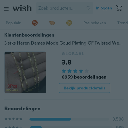
Inloggen
Populair
Pas bekeken
Trend
Klantenbeoordelingen
3 stks Heren Dames Mode Goud Plating GF Twisted Wedding Chain Ketting 18-30 Inches
GLOBAAL
3.8
6959 beoordelingen
Bekijk productdetails
Beoordelingen
3,588
989