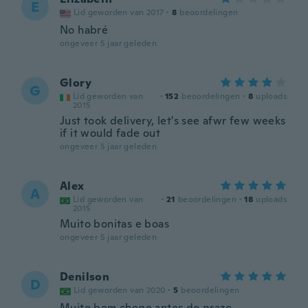
E
Lid geworden van 2017
·
8
beoordelingen
No habré
ongeveer 5 jaar geleden
Glory
G
Lid geworden van
·
152
beoordelingen
·
8
uploads
2015
Just took delivery, let's see afwr few weeks
if it would fade out
ongeveer 5 jaar geleden
Alex
A
Lid geworden van
·
21
beoordelingen
·
18
uploads
2015
Muito bonitas e boas
ongeveer 5 jaar geleden
Denilson
D
Lid geworden van 2020
·
5
beoordelingen
Muito bom chego antes do prazo