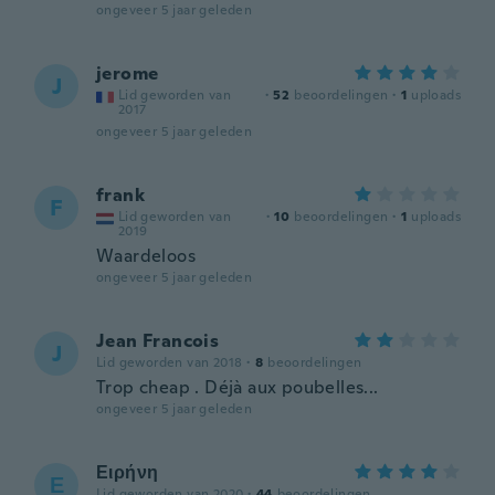
ongeveer 5 jaar geleden
jerome
J
Lid geworden van
·
52
beoordelingen
·
1
uploads
2017
ongeveer 5 jaar geleden
frank
F
Lid geworden van
·
10
beoordelingen
·
1
uploads
2019
Waardeloos
ongeveer 5 jaar geleden
Jean Francois
J
Lid geworden van 2018
·
8
beoordelingen
Trop cheap . Déjà aux poubelles...
ongeveer 5 jaar geleden
Ειρήνη
Ε
Lid geworden van 2020
·
44
beoordelingen