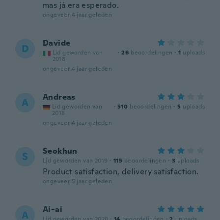
mas já era esperado.
ongeveer 4 jaar geleden
Davide
D
Lid geworden van
·
26
beoordelingen
·
1
uploads
2018
ongeveer 4 jaar geleden
Andreas
A
Lid geworden van
·
510
beoordelingen
·
5
uploads
2018
ongeveer 4 jaar geleden
Seokhun
S
Lid geworden van 2019
·
115
beoordelingen
·
3
uploads
Product satisfaction, delivery satisfaction.
ongeveer 5 jaar geleden
Ai-ai
A
Lid geworden van 2020
·
14
beoordelingen
·
2
uploads