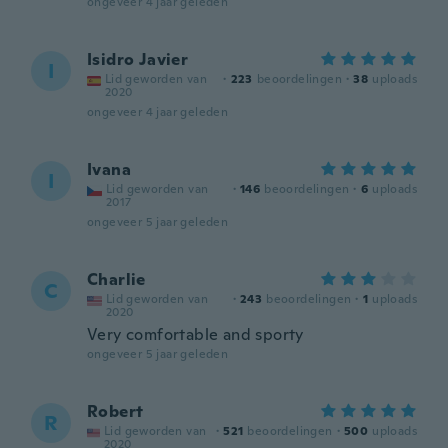
ongeveer 4 jaar geleden
Isidro Javier
I
Lid geworden van
·
223
beoordelingen
·
38
uploads
2020
ongeveer 4 jaar geleden
Ivana
I
Lid geworden van
·
146
beoordelingen
·
6
uploads
2017
ongeveer 5 jaar geleden
Charlie
C
Lid geworden van
·
243
beoordelingen
·
1
uploads
2020
Very comfortable and sporty
ongeveer 5 jaar geleden
Robert
R
Lid geworden van
·
521
beoordelingen
·
500
uploads
2020