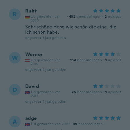
Ruht
R
Lid geworden van
·
432
beoordelingen
·
2
uploads
2020
Sehr schöne Hose wie schön die eine, die
ich schön habe.
ongeveer 3 jaar geleden
Werner
W
Lid geworden van
·
154
beoordelingen
·
1
uploads
2019
ongeveer 4 jaar geleden
David
D
Lid geworden van
·
25
beoordelingen
·
1
uploads
2018
ongeveer 4 jaar geleden
adge
A
Lid geworden van 2016
·
94
beoordelingen