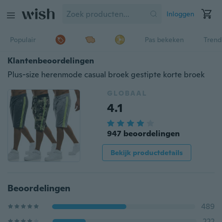
Inloggen
Populair
Pas bekeken
Trend
Klantenbeoordelingen
Plus-size herenmode casual broek gestipte korte broek
GLOBAAL
4.1
947 beoordelingen
Bekijk productdetails
Beoordelingen
489
222