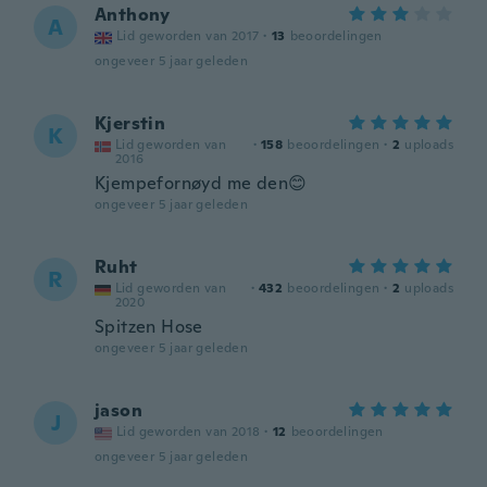
Anthony
A
Lid geworden van 2017
·
13
beoordelingen
ongeveer 5 jaar geleden
Kjerstin
K
Lid geworden van
·
158
beoordelingen
·
2
uploads
2016
Kjempefornøyd me den😊
ongeveer 5 jaar geleden
Ruht
R
Lid geworden van
·
432
beoordelingen
·
2
uploads
2020
Spitzen Hose
ongeveer 5 jaar geleden
jason
J
Lid geworden van 2018
·
12
beoordelingen
ongeveer 5 jaar geleden