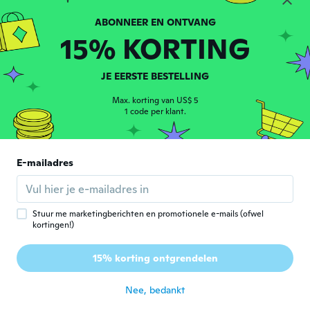
Annunziata
A
Lid geworden van 2020
·
58
beoordelingen
15% KORTING
ongeveer 5 jaar geleden
JE EERSTE BESTELLING
Jerry
J
Lid geworden van 2019
·
4
beoordelingen
Max. korting van US$ 5
ongeveer 5 jaar geleden
1 code per klant.
嘉幸
嘉
E-mailadres
Lid geworden van 2020
·
10
beoordelingen
·
3
uploads
思っていたより薄く短かったです。残念
ongeveer 5 jaar geleden
Stuur me marketingberichten en promotionele e-mails (ofwel
kortingen!)
Norka
N
Lid geworden van 2015
·
8
beoordelingen
15% korting ontgrendelen
ongeveer 6 jaar geleden
Nee, bedankt
Gerhard
G