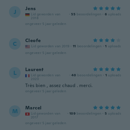
Jens
J
Lid geworden van
·
55
beoordelingen
·
6
uploads
2018
ongeveer 5 jaar geleden
Cleofe
C
Lid geworden van 2019
·
11
beoordelingen
·
1
uploads
ongeveer 5 jaar geleden
Laurent
L
Lid geworden van
·
40
beoordelingen
·
1
uploads
2020
Très bien , assez chaud . merci.
ongeveer 5 jaar geleden
Marcel
M
Lid geworden van
·
109
beoordelingen
·
5
uploads
2017
ongeveer 5 jaar geleden