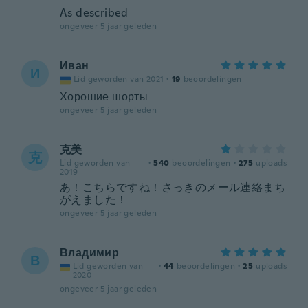
As described
ongeveer 5 jaar geleden
Иван
И
Lid geworden van 2021
·
19
beoordelingen
Хорошие шорты
ongeveer 5 jaar geleden
克美
克
Lid geworden van
·
540
beoordelingen
·
275
uploads
2019
あ！こちらですね！さっきのメール連絡まち
がえました！
ongeveer 5 jaar geleden
Владимир
В
Lid geworden van
·
44
beoordelingen
·
25
uploads
2020
ongeveer 5 jaar geleden