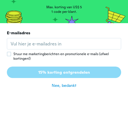
Max. korting van US$ 5
Jnet
J
1 code per klant.
Lid geworden van 2018
·
4
beoordelingen
Works great
ongeveer 6 jaar geleden
E-mailadres
Ronan
R
Lid geworden van 2017
·
13
beoordelingen
Stuur me marketingberichten en promotionele e-mails (ofwel
ongeveer 6 jaar geleden
kortingen!)
15% korting ontgrendelen
Alvaro Javier
A
Lid geworden van 2020
·
3
beoordelingen
·
2
uploads
Llegaron antes de lo programado.
Nee, bedankt
ongeveer 6 jaar geleden
Kenny
K
Lid geworden van 2018
·
43
beoordelingen
ongeveer 6 jaar geleden