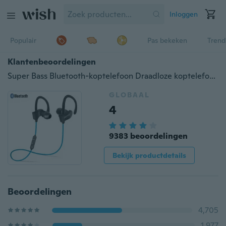
Inloggen
Populair
Pas bekeken
Trend
Klantenbeoordelingen
Super Bass Bluetooth-koptelefoon Draadloze koptelefoon Bluetooth-oortelefoon Waterdicht voor sporttelefoon met microfoon voor Xiaomi / IPhone / Samsung Kopfhörer Couteurs Auriculares Bluedio
GLOBAAL
4
9383 beoordelingen
Bekijk productdetails
Beoordelingen
4,705
1,977