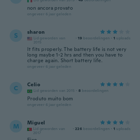
Lid geworden van 2019
·
49
beoordelingen
non ancora provato
ongeveer 6 jaar geleden
sharon
S
Lid geworden van
·
19
beoordelingen
·
1
uploads
2015
It fits properly. The battery life is not very
long maybe 1-2 hrs and then you have to
charge again. Short battery life.
ongeveer 6 jaar geleden
Celio
C
Lid geworden van 2015
·
8
beoordelingen
Produto muito bom
ongeveer 6 jaar geleden
Miguel
M
Lid geworden van
·
226
beoordelingen
·
1
uploads
2017
Fixe