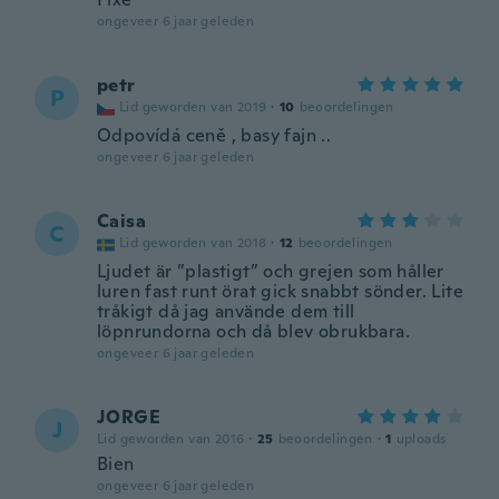
ongeveer 6 jaar geleden
petr
P
Lid geworden van 2019
·
10
beoordelingen
Odpovídá ceně , basy fajn ..
ongeveer 6 jaar geleden
Caisa
C
Lid geworden van 2018
·
12
beoordelingen
Ljudet är ”plastigt” och grejen som håller
luren fast runt örat gick snabbt sönder. Lite
tråkigt då jag använde dem till
löpnrundorna och då blev obrukbara.
ongeveer 6 jaar geleden
JORGE
J
Lid geworden van 2016
·
25
beoordelingen
·
1
uploads
Bien
ongeveer 6 jaar geleden