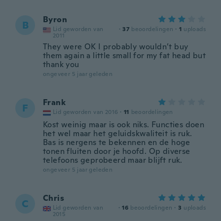
Byron
B
Lid geworden van
·
37
beoordelingen
·
1
uploads
2011
They were OK I probably wouldn’t buy
them again a little small for my fat head but
thank you
ongeveer 5 jaar geleden
Frank
F
Lid geworden van 2016
·
11
beoordelingen
Kost weinig maar is ook niks. Functies doen
het wel maar het geluidskwaliteit is ruk.
Bas is nergens te bekennen en de hoge
tonen fluiten door je hoofd. Op diverse
telefoons geprobeerd maar blijft ruk.
ongeveer 5 jaar geleden
Chris
C
Lid geworden van
·
16
beoordelingen
·
3
uploads
2015