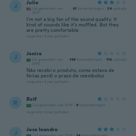
Julie
J
Lid geworden van
·
61
beoordelingen
·
24
uploads
2017
I'm not a big fan of the sound quality. It
kind of sounds like it's muffled. But they
are pretty comfortable
ongeveer 6 jaar geleden
Janira
J
Lid geworden van
·
169
beoordelingen
·
116
uploads
2016
Não recebi o produto, como estava de
férias perdi o prazo de reembolso
ongeveer 6 jaar geleden
Rolf
R
Lid geworden van 2019
·
9
beoordelingen
ongeveer 6 jaar geleden
Jose leandro
J
Lid geworden van 2016
·
34
beoordelingen