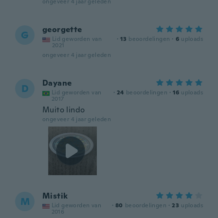
ongeveer 4 jaar geleden
georgette
G
Lid geworden van
·
13
beoordelingen
·
6
uploads
2021
ongeveer 4 jaar geleden
Dayane
D
Lid geworden van
·
24
beoordelingen
·
16
uploads
2017
Muito lindo
ongeveer 4 jaar geleden
Mistik
M
Lid geworden van
·
80
beoordelingen
·
23
uploads
2016