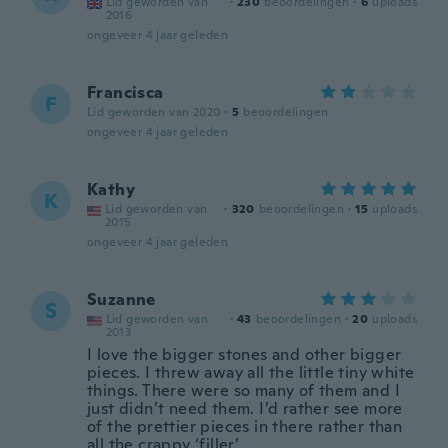
Lid geworden van
·
230
beoordelingen
·
6
uploads
2016
ongeveer 4 jaar geleden
Francisca
F
Lid geworden van 2020
·
5
beoordelingen
ongeveer 4 jaar geleden
Kathy
K
Lid geworden van
·
320
beoordelingen
·
15
uploads
2015
ongeveer 4 jaar geleden
Suzanne
S
Lid geworden van
·
43
beoordelingen
·
20
uploads
2013
I love the bigger stones and other bigger
pieces. I threw away all the little tiny white
things. There were so many of them and I
just didn’t need them. I’d rather see more
of the prettier pieces in there rather than
all the crappy ‘filler’.