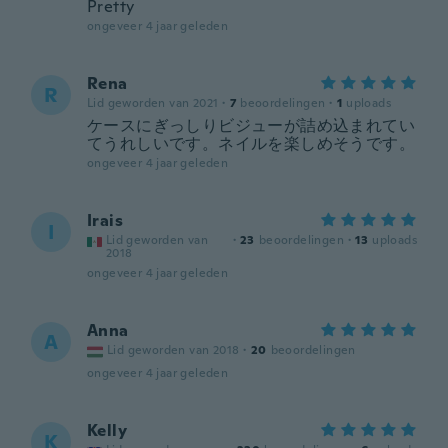
Pretty
ongeveer 4 jaar geleden
Rena
R
Lid geworden van 2021
·
7
beoordelingen
·
1
uploads
ケースにぎっしりビジューが詰め込まれてい
てうれしいです。ネイルを楽しめそうです。
ongeveer 4 jaar geleden
Irais
I
Lid geworden van
·
23
beoordelingen
·
13
uploads
2018
ongeveer 4 jaar geleden
Anna
A
Lid geworden van 2018
·
20
beoordelingen
ongeveer 4 jaar geleden
Kelly
K