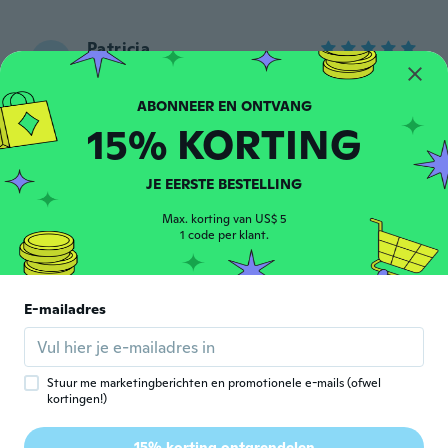
Patricia
P
Lid geworden van
·
26
beoordelingen
·
10
uploads
2018
Se ven bonitas falta verlas ya aplicadas
ongeveer 5 jaar geleden
15% KORTING
Julio
JE EERSTE BESTELLING
J
Lid geworden van
·
85
beoordelingen
·
9
uploads
2019
Max. korting van US$ 5
Se ven muy bien.
1 code per klant.
ongeveer 5 jaar geleden
E-mailadres
Gabrielle
G
Lid geworden van 2017
·
12
beoordelingen
Exactement comme la photo
ongeveer 5 jaar geleden
Stuur me marketingberichten en promotionele e-mails (ofwel
kortingen!)
Søfy
S
15% korting ontgrendelen