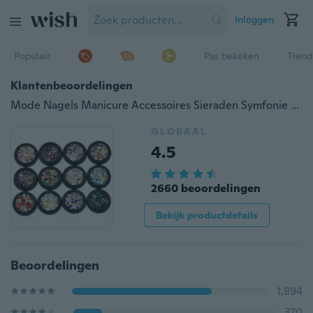
Inloggen
Populair
Pas bekeken
Trend
Klantenbeoordelingen
Mode Nagels Manicure Accessoires Sieraden Symfonie Boor & Platte Boor & Elf Kralen & Edelstenen 4cm Zwarte doos 12 Optioneel
GLOBAAL
4.5
2660 beoordelingen
Bekijk productdetails
Beoordelingen
1,894
370