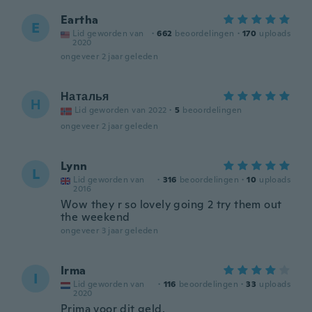
Eartha
E
Lid geworden van
·
662
beoordelingen
·
170
uploads
2020
ongeveer 2 jaar geleden
Наталья
Н
Lid geworden van 2022
·
5
beoordelingen
ongeveer 2 jaar geleden
Lynn
L
Lid geworden van
·
316
beoordelingen
·
10
uploads
2016
Wow they r so lovely going 2 try them out
the weekend
ongeveer 3 jaar geleden
Irma
I
Lid geworden van
·
116
beoordelingen
·
33
uploads
2020
Prima voor dit geld.