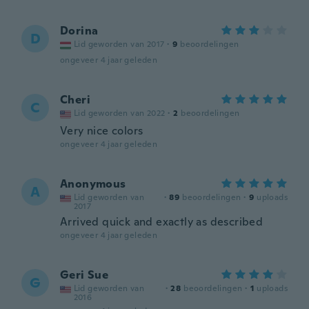
Dorina
D
Lid geworden van 2017
·
9
beoordelingen
ongeveer 4 jaar geleden
Cheri
C
Lid geworden van 2022
·
2
beoordelingen
Very nice colors
ongeveer 4 jaar geleden
Anonymous
A
Lid geworden van
·
89
beoordelingen
·
9
uploads
2017
Arrived quick and exactly as described
ongeveer 4 jaar geleden
Geri Sue
G
Lid geworden van
·
28
beoordelingen
·
1
uploads
2016