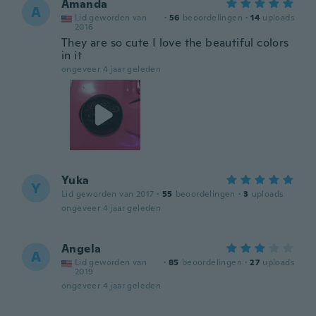
Amanda
A
Lid geworden van
·
56
beoordelingen
·
14
uploads
2016
They are so cute I love the beautiful colors
in it
ongeveer 4 jaar geleden
Yuka
Y
Lid geworden van 2017
·
55
beoordelingen
·
3
uploads
ongeveer 4 jaar geleden
Angela
A
Lid geworden van
·
85
beoordelingen
·
27
uploads
2019
ongeveer 4 jaar geleden