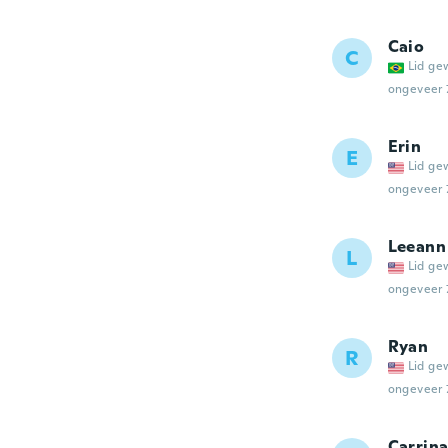
Caio
C
Lid ge
ongeveer 
Erin
E
Lid ge
ongeveer 
Leeann
L
Lid ge
ongeveer 
Ryan
R
Lid ge
ongeveer 
Carrin