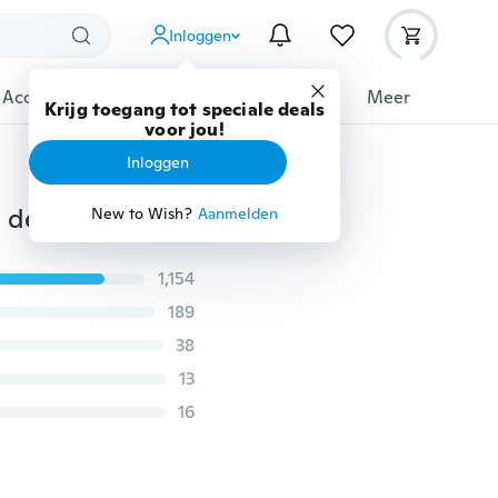
Inloggen
 Accessoires
Gadgets
Gereedschap
Meer
Krijg toegang tot speciale deals
voor jou!
Inloggen
anime MARVEL-film Spiderman Amerikaanse kapitein death pin Mannen en vrouwen Mooie oorbellen
New to Wish?
Aanmelden
1,154
189
38
13
16