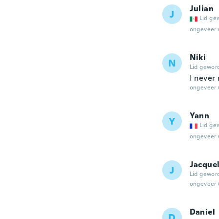
Julian
J
Lid ge
ongeveer 
Niki
N
Lid gewor
I never
ongeveer 
Yann
Y
Lid ge
ongeveer 
Jacque
J
Lid gewor
ongeveer 
Daniel
D