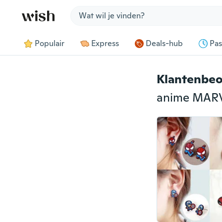
Jump to section
Populair
Express
Deals-hub
Pas
Klantenbeo