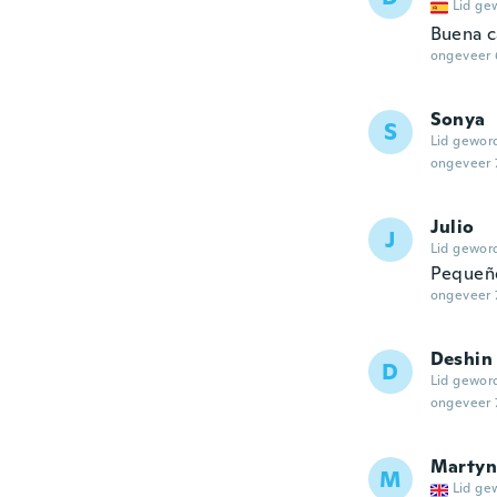
Lid ge
Buena c
ongeveer 
Sonya
S
Lid gewor
ongeveer 
Julio
J
Lid gewor
Pequeñ
ongeveer 
Deshin
D
Lid gewor
ongeveer 
Martyn
M
Lid ge