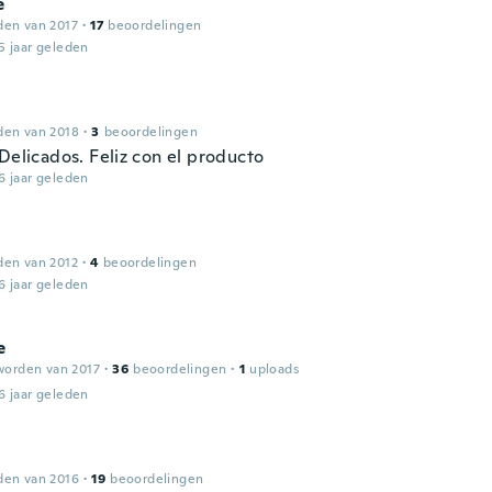
e
den van 2017
·
17
beoordelingen
5 jaar geleden
den van 2018
·
3
beoordelingen
Delicados. Feliz con el producto
6 jaar geleden
den van 2012
·
4
beoordelingen
6 jaar geleden
e
worden van 2017
·
36
beoordelingen
·
1
uploads
6 jaar geleden
den van 2016
·
19
beoordelingen