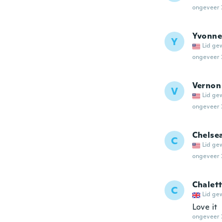
ongeveer 
Yvonne
Y
Lid ge
ongeveer 
Vernon
V
Lid ge
ongeveer 
Chelse
C
Lid ge
ongeveer 
Chalet
C
Lid ge
Love it
ongeveer 