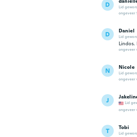
daniell
D
Lid gewor
ongeveer 
Daniel
D
Lid gewor
Lindos. 
ongeveer 
Nicole
N
Lid gewor
ongeveer 
Jakelin
J
Lid ge
ongeveer 
Tobi
T
Lid gewor