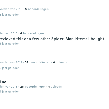
worden van 2018
·
5
beoordelingen
6 jaar geleden
den van 2015
·
6
beoordelingen
 recieved this or a few other Spider-Man irltems I bought
6 jaar geleden
worden van 2017
·
52
beoordelingen
·
4
uploads
6 jaar geleden
line
den van 2018
·
23
beoordelingen
·
1
uploads
6 jaar geleden