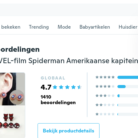
 bekeken
Trending
Mode
Babyartikelen
Huisdier
ordelingen
GLOBAAL
4.7
1410
beoordelingen
Bekijk productdetails