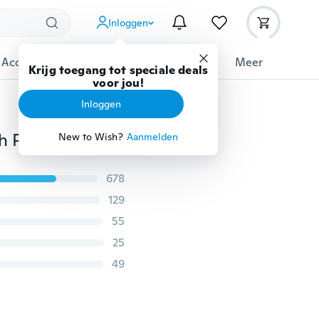
Inloggen
 Accessoires
Gadgets
Gereedschap
Meer
Krijg toegang tot speciale deals
voor jou!
Inloggen
1/2/4 STKS Thuis Stoel Cover Bruiloft Decoratie Stretch PU Lederen Spandex Eetkamerstoel Slipcovers
New to Wish?
Aanmelden
678
129
55
25
49