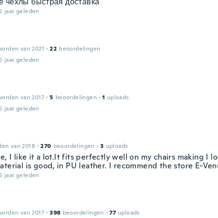
е чехлы быстрая доставка
5 jaar geleden
worden van 2021
·
22
beoordelingen
5 jaar geleden
worden van 2017
·
5
beoordelingen
·
1
uploads
5 jaar geleden
den van 2018
·
270
beoordelingen
·
3
uploads
e, I like it a lot.It fits perfectly well on my chairs making I l
aterial is good, in PU leather. I recommend the store E-Ven
5 jaar geleden
worden van 2017
·
398
beoordelingen
·
77
uploads