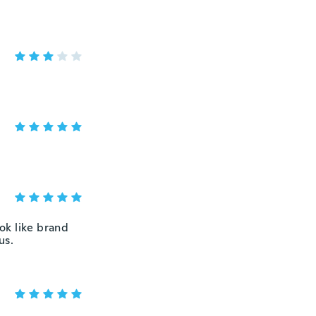
ook like brand
us.