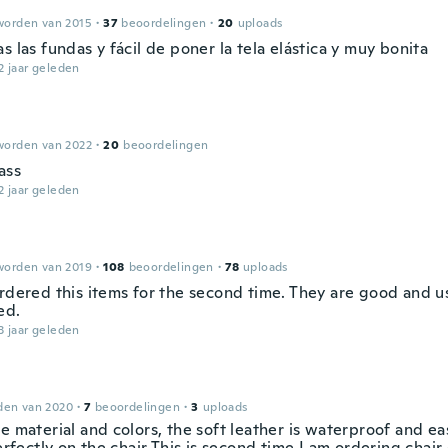
worden van 2015
·
37
beoordelingen
·
20
uploads
s las fundas y fácil de poner la tela elástica y muy bonita
2 jaar geleden
worden van 2022
·
20
beoordelingen
ass
2 jaar geleden
worden van 2019
·
108
beoordelingen
·
78
uploads
ordered this items for the second time. They are good and u
ed.
3 jaar geleden
den van 2020
·
7
beoordelingen
·
3
uploads
e material and colors, the soft leather is waterproof and e
perfectly on the chair This is second time I am ordering chair