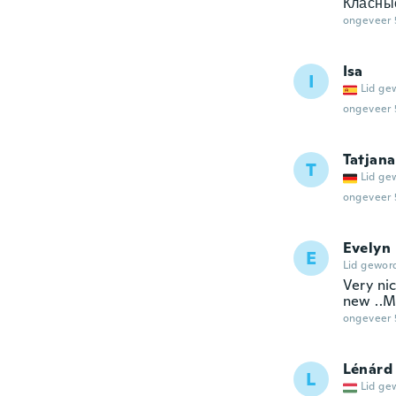
Класны
ongeveer 
Isa
I
Lid ge
ongeveer 
Tatjana
T
Lid ge
ongeveer 
Evelyn
E
Lid gewor
Very nic
new ..M
ongeveer 
Lénárd
L
Lid ge