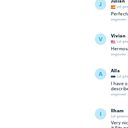
Julian
J
Lid ge
Perfecta
ongeveer 
Vivian
V
Lid ge
Hermos
ongeveer 
Alla
A
Lid ge
I have 
describ
ongeveer 
Ilham
I
Lid gewor
Very nic
it fits 