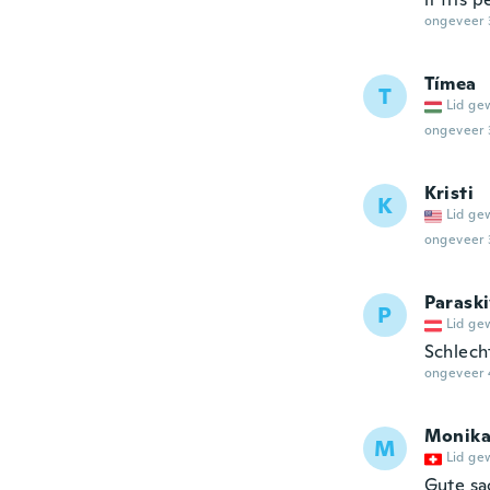
ongeveer 
Tímea
T
Lid ge
ongeveer 
Kristi
K
Lid ge
ongeveer 
Parask
P
Lid ge
Schlech
ongeveer 
Monik
M
Lid ge
Gute sa