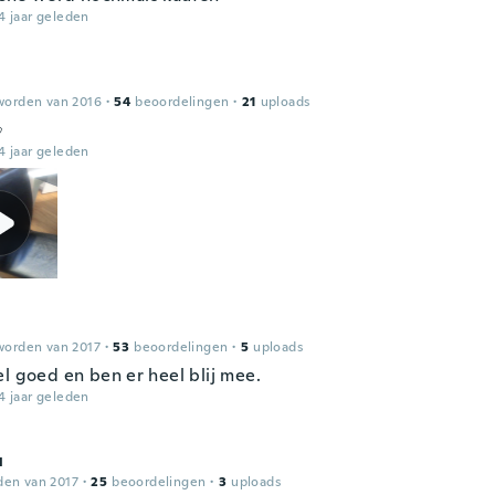
4 jaar geleden
worden van 2016
·
54
beoordelingen
·
21
uploads

4 jaar geleden
worden van 2017
·
53
beoordelingen
·
5
uploads
el goed en ben er heel blij mee.
4 jaar geleden
u
den van 2017
·
25
beoordelingen
·
3
uploads