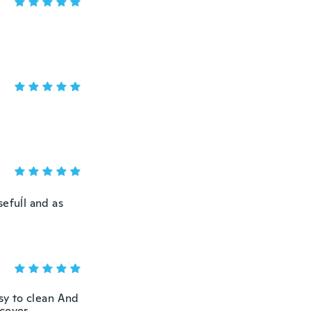
sefuĺl and as
asy to clean And
 cover