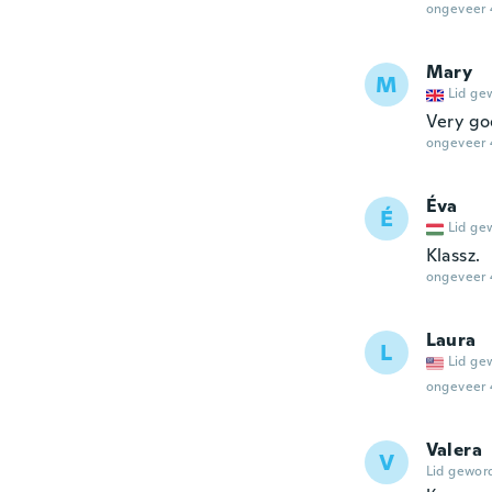
ongeveer 
Mary
M
Lid ge
Very goo
ongeveer 
Éva
É
Lid ge
Klassz.
ongeveer 
Laura
L
Lid ge
ongeveer 
Valera
V
Lid gewor