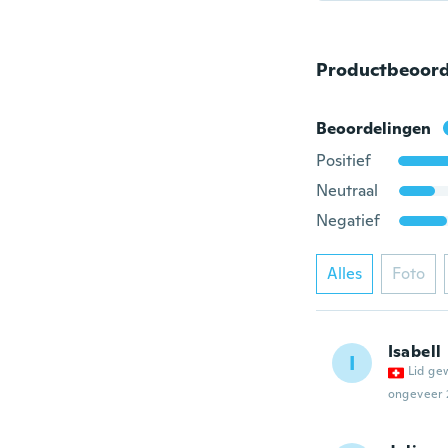
Productbeoord
Beoordelingen
Positief
Neutraal
Negatief
Alles
Foto
Isabell
I
Lid ge
ongeveer 