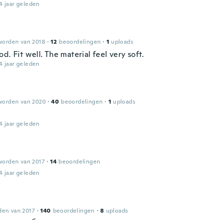
4 jaar geleden
worden van 2018
·
12
beoordelingen
·
1
uploads
d. Fit well. The material feel very soft.
4 jaar geleden
worden van 2020
·
40
beoordelingen
·
1
uploads
4 jaar geleden
worden van 2017
·
14
beoordelingen
4 jaar geleden
den van 2017
·
140
beoordelingen
·
8
uploads