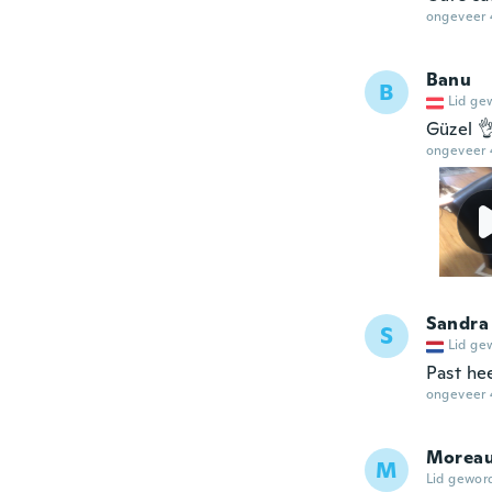
ongeveer 
Banu
B
Lid ge
Güzel 
ongeveer 
Sandra
S
Lid ge
Past he
ongeveer 
Morea
M
Lid gewor