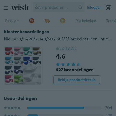
Inloggen
Populair
Pas bekeken
Trend
Klantenbeoordelingen
Nieuw 10/15/20/25/40/50 / 50MM breed satijnen lint multifunctioneel bruiloftsambacht
GLOBAAL
4.6
927 beoordelingen
Bekijk productdetails
Beoordelingen
704
128