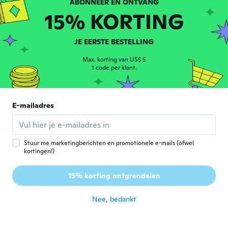
ongeveer 4 jaar geleden
15% KORTING
Deborah
JE EERSTE BESTELLING
D
Lid geworden van 2017
·
36
beoordelingen
Max. korting van US$ 5
ongeveer 4 jaar geleden
1 code per klant.
Liliane
L
Lid geworden van 2017
·
1274
beoordelingen
E-mailadres
Gute Qualität schöne Farbe Danke
ongeveer 4 jaar geleden
Stuur me marketingberichten en promotionele e-mails (ofwel
Barbara
kortingen!)
B
Lid geworden van
·
318
beoordelingen
·
183
uploads
2018
15% korting ontgrendelen
Excellent
ongeveer 4 jaar geleden
Nee, bedankt
Wan Yan
W