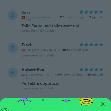
Sara
S
Lid geworden van
·
115
beoordelingen
·
2
uploads
2021
Tolle Farbe und tolles Material
ongeveer 4 jaar geleden
Traci
T
Lid geworden van 2016
·
40
beoordelingen
ongeveer 4 jaar geleden
Hubert Eva
H
Lid geworden van
·
347
beoordelingen
·
80
uploads
2019
Perfektni doporucuji
ongeveer 4 jaar geleden
Fausto
F
Lid geworden van
·
309
beoordelingen
·
9
uploads
2015