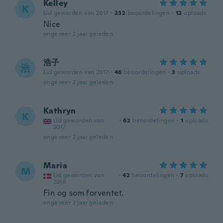
Kelley
K
Lid geworden van 2017
·
232
beoordelingen
·
12
uploads
Nice
ongeveer 2 jaar geleden
浩子
浩
Lid geworden van 2017
·
46
beoordelingen
·
3
uploads
ongeveer 2 jaar geleden
Kathryn
K
Lid geworden van
·
62
beoordelingen
·
1
uploads
2017
ongeveer 2 jaar geleden
Maria
M
Lid geworden van
·
42
beoordelingen
·
7
uploads
2018
Fin og som forventet.
ongeveer 2 jaar geleden