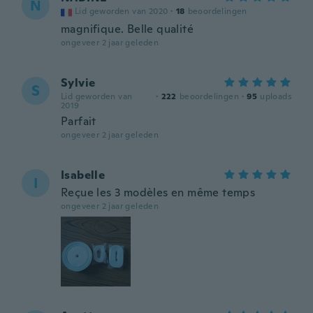
N
Lid geworden van 2020
·
18
beoordelingen
magnifique. Belle qualité
ongeveer 2 jaar geleden
Sylvie
S
Lid geworden van
·
222
beoordelingen
·
95
uploads
2019
Parfait
ongeveer 2 jaar geleden
Isabelle
I
Reçue les 3 modèles en même temps
ongeveer 2 jaar geleden