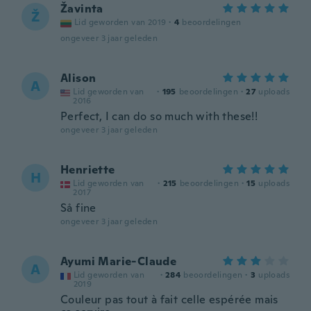
Žavinta
Ž
Lid geworden van 2019
·
4
beoordelingen
ongeveer 3 jaar geleden
Alison
A
Lid geworden van
·
195
beoordelingen
·
27
uploads
2016
Perfect, I can do so much with these!!
ongeveer 3 jaar geleden
Henriette
H
Lid geworden van
·
215
beoordelingen
·
15
uploads
2017
Så fine
ongeveer 3 jaar geleden
Ayumi Marie-Claude
A
Lid geworden van
·
284
beoordelingen
·
3
uploads
2019
Couleur pas tout à fait celle espérée mais