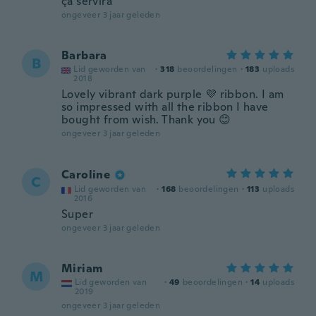
ça servira
ongeveer 3 jaar geleden
Barbara
B
Lid geworden van
·
318
beoordelingen
·
183
uploads
2018
Lovely vibrant dark purple 💜 ribbon. I am
so impressed with all the ribbon I have
bought from wish. Thank you 😊
ongeveer 3 jaar geleden
Caroline
C
Lid geworden van
·
168
beoordelingen
·
113
uploads
2016
Super
ongeveer 3 jaar geleden
Miriam
M
Lid geworden van
·
49
beoordelingen
·
14
uploads
2019
ongeveer 3 jaar geleden