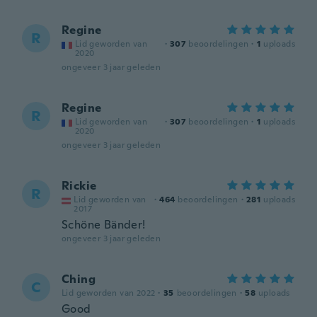
Regine
R
Lid geworden van
·
307
beoordelingen
·
1
uploads
2020
ongeveer 3 jaar geleden
Regine
R
Lid geworden van
·
307
beoordelingen
·
1
uploads
2020
ongeveer 3 jaar geleden
Rickie
R
Lid geworden van
·
464
beoordelingen
·
281
uploads
2017
Schöne Bänder!
ongeveer 3 jaar geleden
Ching
C
Lid geworden van 2022
·
35
beoordelingen
·
58
uploads
Good