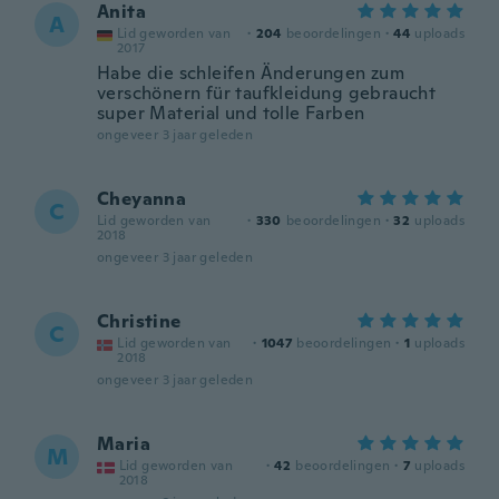
Anita
A
Lid geworden van
·
204
beoordelingen
·
44
uploads
2017
Habe die schleifen Änderungen zum
verschönern für taufkleidung gebraucht
super Material und tolle Farben
ongeveer 3 jaar geleden
Cheyanna
C
Lid geworden van
·
330
beoordelingen
·
32
uploads
2018
ongeveer 3 jaar geleden
Christine
C
Lid geworden van
·
1047
beoordelingen
·
1
uploads
2018
ongeveer 3 jaar geleden
Maria
M
Lid geworden van
·
42
beoordelingen
·
7
uploads
2018