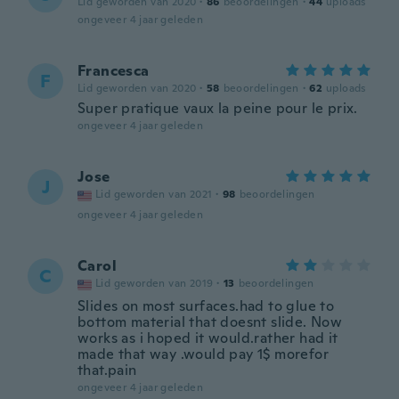
Lid geworden van 2020
·
86
beoordelingen
·
44
uploads
ongeveer 4 jaar geleden
Francesca
F
Lid geworden van 2020
·
58
beoordelingen
·
62
uploads
Super pratique vaux la peine pour le prix.
ongeveer 4 jaar geleden
Jose
J
Lid geworden van 2021
·
98
beoordelingen
ongeveer 4 jaar geleden
Carol
C
Lid geworden van 2019
·
13
beoordelingen
Slides on most surfaces.had to glue to
bottom material that doesnt slide. Now
works as i hoped it would.rather had it
made that way .would pay 1$ morefor
that.pain
ongeveer 4 jaar geleden