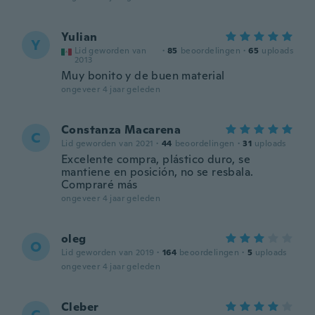
Yulian
Y
Lid geworden van
·
85
beoordelingen
·
65
uploads
2013
Muy bonito y de buen material
ongeveer 4 jaar geleden
Constanza Macarena
C
Lid geworden van 2021
·
44
beoordelingen
·
31
uploads
Excelente compra, plástico duro, se
mantiene en posición, no se resbala.
Compraré más
ongeveer 4 jaar geleden
oleg
O
Lid geworden van 2019
·
164
beoordelingen
·
5
uploads
ongeveer 4 jaar geleden
Cleber