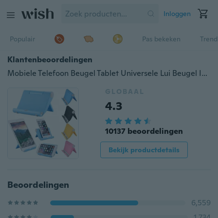
Inloggen
Populair
Pas bekeken
Trend
Klantenbeoordelingen
Mobiele Telefoon Beugel Tablet Universele Lui Beugel Ipad Desktop Multifunctionele Opvouwbare Draagbare Telefoon Beugel
GLOBAAL
4.3
10137 beoordelingen
Bekijk productdetails
Beoordelingen
6,559
1,734