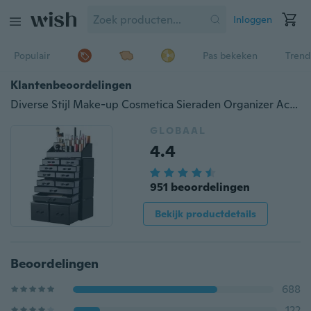
Inloggen
Populair
Pas bekeken
Trend
Klantenbeoordelingen
Diverse Stijl Make-up Cosmetica Sieraden Organizer Acryl Display Box Storage w / Drawers
GLOBAAL
4.4
951 beoordelingen
Bekijk productdetails
Beoordelingen
688
122