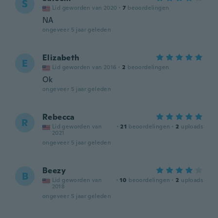
S
Lid geworden van 2020
·
7
beoordelingen
NA
ongeveer 5 jaar geleden
Elizabeth
E
Lid geworden van 2016
·
2
beoordelingen
Ok
ongeveer 5 jaar geleden
Rebecca
R
Lid geworden van
·
21
beoordelingen
·
2
uploads
2021
ongeveer 5 jaar geleden
Beezy
B
Lid geworden van
·
10
beoordelingen
·
2
uploads
2018
ongeveer 5 jaar geleden