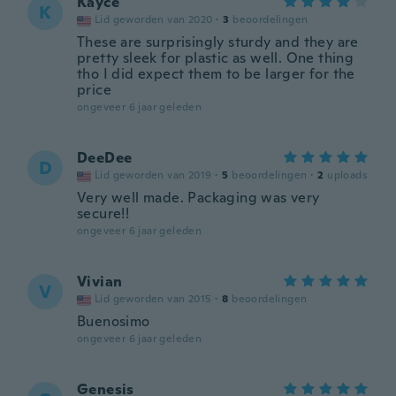
Kayce
K
Lid geworden van 2020
·
3
beoordelingen
These are surprisingly sturdy and they are
pretty sleek for plastic as well. One thing
tho I did expect them to be larger for the
price
ongeveer 6 jaar geleden
DeeDee
D
Lid geworden van 2019
·
5
beoordelingen
·
2
uploads
Very well made. Packaging was very
secure!!
ongeveer 6 jaar geleden
Vivian
V
Lid geworden van 2015
·
8
beoordelingen
Buenosimo
ongeveer 6 jaar geleden
Genesis