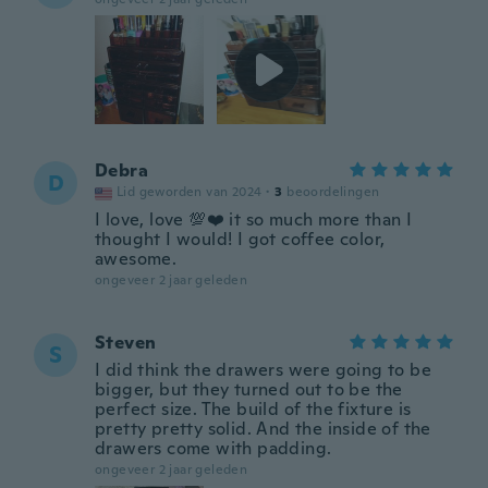
Debra
D
Lid geworden van 2024
·
3
beoordelingen
I love, love 💯❤️ it so much more than I
thought I would! I got coffee color,
awesome.
ongeveer 2 jaar geleden
Steven
S
I did think the drawers were going to be
bigger, but they turned out to be the
perfect size. The build of the fixture is
pretty pretty solid. And the inside of the
drawers come with padding.
ongeveer 2 jaar geleden