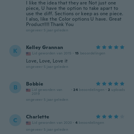
I like the idea that they are Not just one
piece, U have the option to take apart to
use the diff. Sections or keep as one piece.
I also, like the Color options U have. Great
Product!!!! Thank You
ongeveer 5 jaar geleden
Kelley Grannan
K
Lid geworden van 2015
·
15
beoordelingen
Love, Love, Love it
ongeveer 5 jaar geleden
Bobbie
B
Lid geworden van
·
24
beoordelingen
·
2
uploads
2019
ongeveer 5 jaar geleden
Charlette
C
Lid geworden van 2020
·
4
beoordelingen
ongeveer 5 jaar geleden