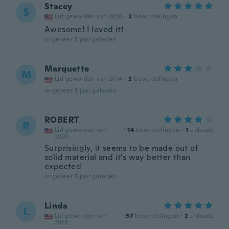
Stacey
S
Lid geworden van 2018
·
2
beoordelingen
Awesome! I loved it!
ongeveer 5 jaar geleden
Marquette
M
Lid geworden van 2014
·
2
beoordelingen
ongeveer 5 jaar geleden
ROBERT
R
Lid geworden van
·
14
beoordelingen
·
1
uploads
2020
Surprisingly, it seems to be made out of
solid material and it's way better than
expected
ongeveer 5 jaar geleden
Linda
L
Lid geworden van
·
57
beoordelingen
·
2
uploads
2019