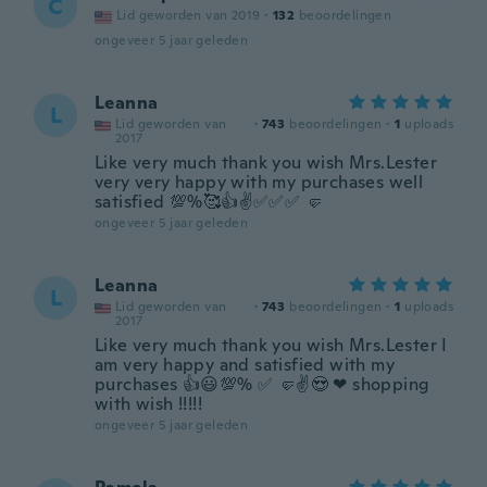
C
Lid geworden van 2019
·
132
beoordelingen
ongeveer 5 jaar geleden
Leanna
L
Lid geworden van
·
743
beoordelingen
·
1
uploads
2017
Like very much thank you wish Mrs.Lester
very very happy with my purchases well
satisfied 💯%🥰👍✌✅✅✅ 🤛
ongeveer 5 jaar geleden
Leanna
L
Lid geworden van
·
743
beoordelingen
·
1
uploads
2017
Like very much thank you wish Mrs.Lester I
am very happy and satisfied with my
purchases 👍😃💯% ✅ 🤛✌😍 ❤ shopping
with wish !!!!!
ongeveer 5 jaar geleden