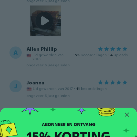
ongeveer 6 jaar geleden
Allen Phillip
A
Lid geworden van
·
55
beoordelingen
·
4
uploads
2018
ongeveer 6 jaar geleden
Joanna
J
Lid geworden van 2017
·
11
beoordelingen
ongeveer 6 jaar geleden
Brittany
B
Lid geworden van 2018
·
1
beoordelingen
ongeveer 6 jaar geleden
15% KORTING