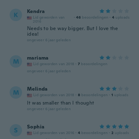
Kendra
K
Lid geworden van
·
46
beoordelingen
·
4
uploads
2016
Needs to be way bigger. But I love the
idea!
ongeveer 6 jaar geleden
mariama
M
Lid geworden van 2018
·
7
beoordelingen
ongeveer 6 jaar geleden
Melinda
M
Lid geworden van 2018
·
8
beoordelingen
·
1
uploads
It was smaller than I thought
ongeveer 6 jaar geleden
Sophia
S
Lid geworden van 2016
·
4
beoordelingen
·
2
uploads