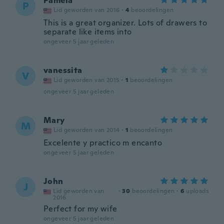
Pamela
P
Lid geworden van 2016
·
4
beoordelingen
This is a great organizer. Lots of drawers to
separate like items into
ongeveer 5 jaar geleden
vanessita
V
Lid geworden van 2015
·
1
beoordelingen
ongeveer 5 jaar geleden
Mary
M
Lid geworden van 2014
·
1
beoordelingen
Excelente y practico m encanto
ongeveer 5 jaar geleden
John
J
Lid geworden van
·
30
beoordelingen
·
6
uploads
2016
Perfect for my wife
ongeveer 5 jaar geleden