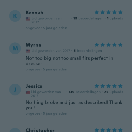
Kennah
K
Lid geworden van
·
19
beoordelingen
·
1
uploads
2012
ongeveer 5 jaar geleden
Myrna
M
Lid geworden van 2017
·
5
beoordelingen
Not too big not too small fits perfect in
dresser
ongeveer 5 jaar geleden
Jessica
J
Lid geworden van
·
139
beoordelingen
·
22
uploads
2017
Nothing broke and just as described! Thank
you!
ongeveer 5 jaar geleden
Christopher