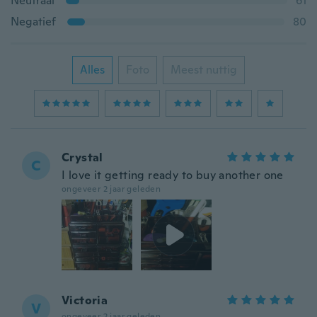
Neutraal
61
Negatief
80
Alles
Foto
Meest nuttig
Crystal
C
I love it getting ready to buy another one
ongeveer 2 jaar geleden
Victoria
V
ongeveer 2 jaar geleden