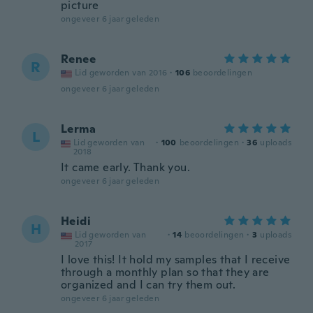
picture
ongeveer 6 jaar geleden
Renee
R
Lid geworden van 2016
·
106
beoordelingen
ongeveer 6 jaar geleden
Lerma
L
Lid geworden van
·
100
beoordelingen
·
36
uploads
2018
It came early. Thank you.
ongeveer 6 jaar geleden
Heidi
H
Lid geworden van
·
14
beoordelingen
·
3
uploads
2017
I love this! It hold my samples that I receive
through a monthly plan so that they are
organized and I can try them out.
ongeveer 6 jaar geleden