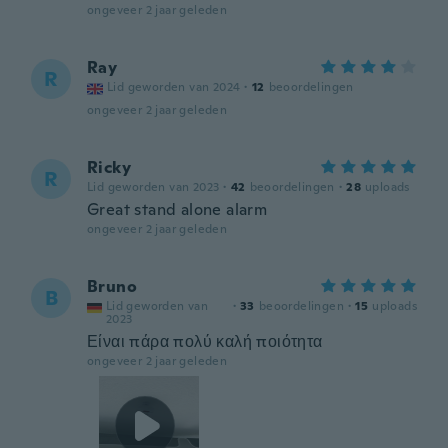
ongeveer 2 jaar geleden
Ray
R
Lid geworden van 2024
·
12
beoordelingen
ongeveer 2 jaar geleden
Ricky
R
Lid geworden van 2023
·
42
beoordelingen
·
28
uploads
Great stand alone alarm
ongeveer 2 jaar geleden
Bruno
B
Lid geworden van
·
33
beoordelingen
·
15
uploads
2023
Είναι πάρα πολύ καλή ποιότητα
ongeveer 2 jaar geleden