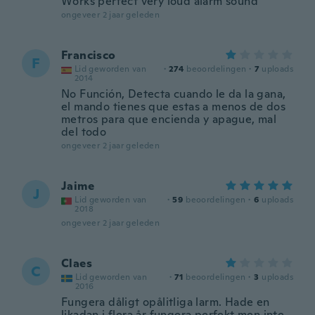
Works perfect very loud alarm sound
ongeveer 2 jaar geleden
Francisco
F
Lid geworden van
·
274
beoordelingen
·
7
uploads
2014
No Función, Detecta cuando le da la gana,
el mando tienes que estas a menos de dos
metros para que encienda y apague, mal
del todo
ongeveer 2 jaar geleden
Jaime
J
Lid geworden van
·
59
beoordelingen
·
6
uploads
2018
ongeveer 2 jaar geleden
Claes
C
Lid geworden van
·
71
beoordelingen
·
3
uploads
2016
Fungera dåligt opålitliga larm. Hade en
likadan i flera år fungera perfekt men inte