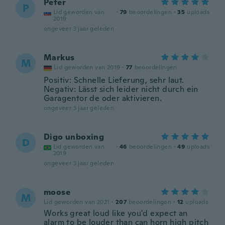
Peter
P
Lid geworden van
·
79
beoordelingen
·
35
uploads
2019
ongeveer 3 jaar geleden
Markus
M
Lid geworden van 2019
·
77
beoordelingen
Positiv: Schnelle Lieferung, sehr laut.
Negativ: Lässt sich leider nicht durch ein
Garagentor de oder aktivieren.
ongeveer 3 jaar geleden
Digo unboxing
D
Lid geworden van
·
46
beoordelingen
·
49
uploads
2019
ongeveer 3 jaar geleden
moose
M
Lid geworden van 2021
·
207
beoordelingen
·
12
uploads
Works great loud like you'd expect an
alarm to be louder than can horn high pitch