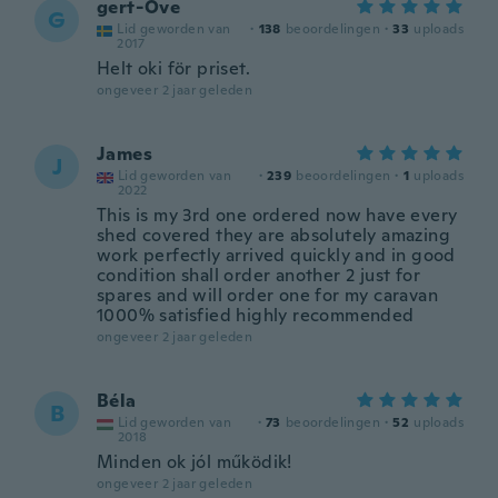
gert-Ove
G
Lid geworden van
·
138
beoordelingen
·
33
uploads
2017
Helt oki för priset.
ongeveer 2 jaar geleden
James
J
Lid geworden van
·
239
beoordelingen
·
1
uploads
2022
This is my 3rd one ordered now have every
shed covered they are absolutely amazing
work perfectly arrived quickly and in good
condition shall order another 2 just for
spares and will order one for my caravan
1000% satisfied highly recommended
ongeveer 2 jaar geleden
Béla
B
Lid geworden van
·
73
beoordelingen
·
52
uploads
2018
Minden ok jól működik!
ongeveer 2 jaar geleden