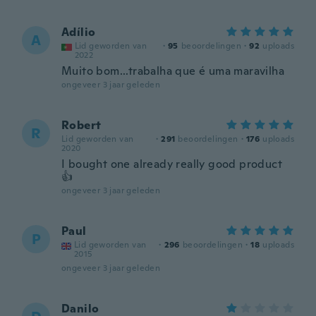
Adílio
A
Lid geworden van
·
95
beoordelingen
·
92
uploads
2022
Muito bom...trabalha que é uma maravilha
ongeveer 3 jaar geleden
Robert
R
Lid geworden van
·
291
beoordelingen
·
176
uploads
2020
I bought one already really good product
👍
ongeveer 3 jaar geleden
Paul
P
Lid geworden van
·
296
beoordelingen
·
18
uploads
2015
ongeveer 3 jaar geleden
Danilo