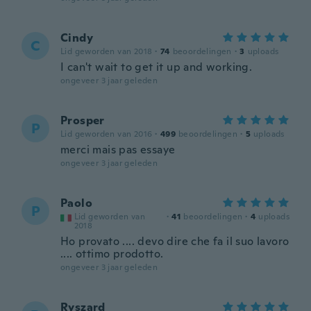
Cindy
C
Lid geworden van 2018
·
74
beoordelingen
·
3
uploads
I can't wait to get it up and working.
ongeveer 3 jaar geleden
Prosper
P
Lid geworden van 2016
·
499
beoordelingen
·
5
uploads
merci mais pas essaye
ongeveer 3 jaar geleden
Paolo
P
Lid geworden van
·
41
beoordelingen
·
4
uploads
2018
Ho provato .... devo dire che fa il suo lavoro
.... ottimo prodotto.
ongeveer 3 jaar geleden
Ryszard