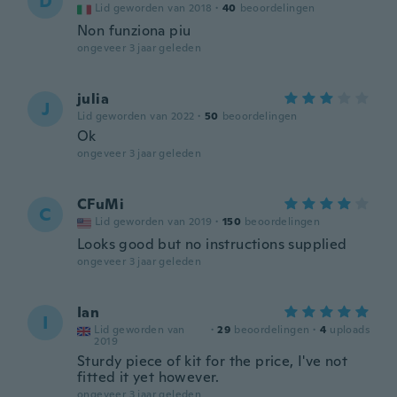
D
Lid geworden van 2018
·
40
beoordelingen
Non funziona piu
ongeveer 3 jaar geleden
julia
J
Lid geworden van 2022
·
50
beoordelingen
Ok
ongeveer 3 jaar geleden
CFuMi
C
Lid geworden van 2019
·
150
beoordelingen
Looks good but no instructions supplied
ongeveer 3 jaar geleden
Ian
I
Lid geworden van
·
29
beoordelingen
·
4
uploads
2019
Sturdy piece of kit for the price, I've not
fitted it yet however.
ongeveer 3 jaar geleden