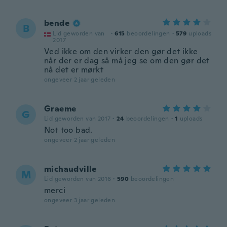
bende
B
Lid geworden van
·
615
beoordelingen
·
579
uploads
2017
Ved ikke om den virker den gør det ikke
når der er dag så må jeg se om den gør det
nå det er mørkt
ongeveer 2 jaar geleden
Graeme
G
Lid geworden van 2017
·
24
beoordelingen
·
1
uploads
Not too bad.
ongeveer 2 jaar geleden
michaudville
M
Lid geworden van 2016
·
590
beoordelingen
merci
ongeveer 3 jaar geleden