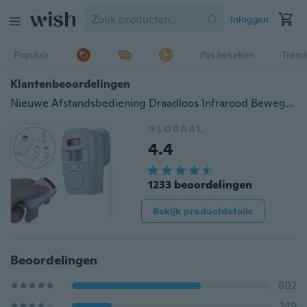
Inloggen
Populair
Pas bekeken
Trend
Klantenbeoordelingen
Nieuwe Afstandsbediening Draadloos Infrarood Bewegingssensor Alarm Beveiliging Thuissysteem AP Wit
GLOBAAL
4.4
1233 beoordelingen
Bekijk productdetails
Beoordelingen
802
249