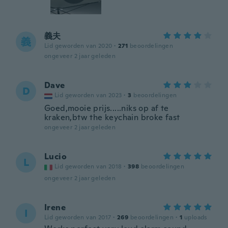
義夫
義
Lid geworden van 2020
·
271
beoordelingen
ongeveer 2 jaar geleden
Dave
D
Lid geworden van 2023
·
3
beoordelingen
Goed,mooie prijs.....niks op af te
kraken,btw the keychain broke fast
ongeveer 2 jaar geleden
Lucio
L
Lid geworden van 2018
·
398
beoordelingen
ongeveer 2 jaar geleden
Irene
I
Lid geworden van 2017
·
269
beoordelingen
·
1
uploads