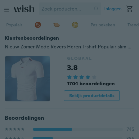
Inloggen
Populair
Pas bekeken
Trend
Klantenbeoordelingen
Nieuw Zomer Mode Revers Heren T-shirt Populair slim fit poloshirt met korte mouwen
GLOBAAL
3.8
1704 beoordelingen
Bekijk productdetails
Beoordelingen
745
386