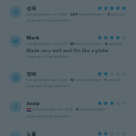
성욱
성
Lid geworden van 2020
·
224
beoordelingen
·
3
uploads
ongeveer 6 jaar geleden
Mark
M
Lid geworden van 2018
·
63
beoordelingen
·
6
uploads
Made very well and fits like a globe
ongeveer 6 jaar geleden
정배
정
Lid geworden van 2020
·
12
beoordelingen
·
1
uploads
ongeveer 6 jaar geleden
Josip
J
Lid geworden van 2018
·
9
beoordelingen
ongeveer 6 jaar geleden
노을