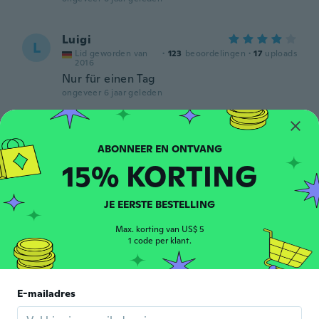
Luigi
L
Lid geworden van
·
123
beoordelingen
·
17
uploads
2016
Nur für einen Tag
ongeveer 6 jaar geleden
영욱
영
Lid geworden van 2020
·
25
beoordelingen
·
16
uploads
가격도 좋고 빠른배송과 사이즈도 주문한것과
15% KORTING
딱맞네요
ongeveer 6 jaar geleden
JE EERSTE BESTELLING
Igor
Max. korting van US$ 5
I
1 code per klant.
Lid geworden van 2019
·
9
beoordelingen
ongeveer 6 jaar geleden
E-mailadres
Coralie
C
Lid geworden van 2014
·
3
beoordelingen