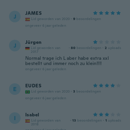
JAMES
J
Lid geworden van 2020
·
9
beoordelingen
ongeveer 6 jaar geleden
Jürgen
J
Lid geworden van
·
80
beoordelingen
·
2
uploads
2017
Normal trage ich L aber habe extra xxl
bestellt und immer noch zu klein!!!!
ongeveer 6 jaar geleden
EUDES
E
Lid geworden van 2020
·
3
beoordelingen
ongeveer 6 jaar geleden
Isabel
I
Lid geworden van
·
13
beoordelingen
·
1
uploads
2018