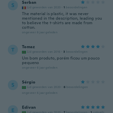
Serban
S
Lid geworden van 2020
·
1
beoordelingen
The material is plastic, it was never
mentioned in the description, leading you
to believe the t-shirts are made from
cotton.
ongeveer 6 jaar geleden
Tomaz
T
Lid geworden van 2016
·
3
beoordelingen
Um bom produto, porém ficou um pouco
pequeno
ongeveer 6 jaar geleden
Sérgio
S
Lid geworden van 2020
·
6
beoordelingen
ongeveer 6 jaar geleden
Edivan
E
Lid geworden van 2020
·
7
beoordelingen
·
1
uploads