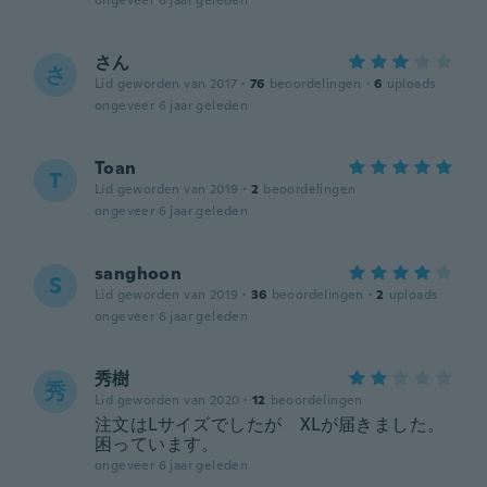
ongeveer 6 jaar geleden
さん
さ
Lid geworden van 2017
·
76
beoordelingen
·
6
uploads
ongeveer 6 jaar geleden
Toan
T
Lid geworden van 2019
·
2
beoordelingen
ongeveer 6 jaar geleden
sanghoon
S
Lid geworden van 2019
·
36
beoordelingen
·
2
uploads
ongeveer 6 jaar geleden
秀樹
秀
Lid geworden van 2020
·
12
beoordelingen
注文はLサイズでしたが XLが届きました。
困っています。
ongeveer 6 jaar geleden