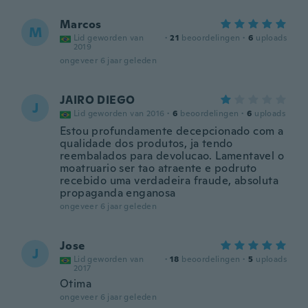
Marcos
M
Lid geworden van
·
21
beoordelingen
·
6
uploads
2019
ongeveer 6 jaar geleden
JAIRO DIEGO
J
Lid geworden van 2016
·
6
beoordelingen
·
6
uploads
Estou profundamente decepcionado com a
qualidade dos produtos, ja tendo
reembalados para devolucao. Lamentavel o
moatruario ser tao atraente e podruto
recebido uma verdadeira fraude, absoluta
propaganda enganosa
ongeveer 6 jaar geleden
Jose
J
Lid geworden van
·
18
beoordelingen
·
5
uploads
2017
Otima
ongeveer 6 jaar geleden