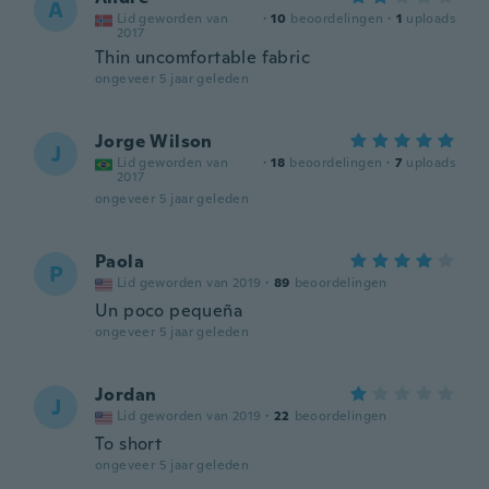
A
Lid geworden van
·
10
beoordelingen
·
1
uploads
2017
Thin uncomfortable fabric
ongeveer 5 jaar geleden
Jorge Wilson
J
Lid geworden van
·
18
beoordelingen
·
7
uploads
2017
ongeveer 5 jaar geleden
Paola
P
Lid geworden van 2019
·
89
beoordelingen
Un poco pequeña
ongeveer 5 jaar geleden
Jordan
J
Lid geworden van 2019
·
22
beoordelingen
To short
ongeveer 5 jaar geleden