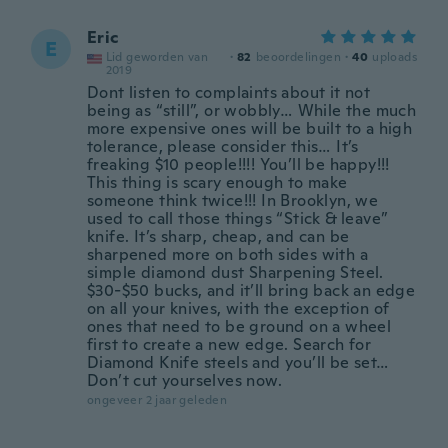
Eric
E
Lid geworden van
·
82
beoordelingen
·
40
uploads
2019
Dont listen to complaints about it not
being as “still”, or wobbly… While the much
more expensive ones will be built to a high
tolerance, please consider this… It’s
freaking $10 people!!!! You’ll be happy!!!
This thing is scary enough to make
someone think twice!!! In Brooklyn, we
used to call those things “Stick & leave”
knife. It’s sharp, cheap, and can be
sharpened more on both sides with a
simple diamond dust Sharpening Steel.
$30-$50 bucks, and it’ll bring back an edge
on all your knives, with the exception of
ones that need to be ground on a wheel
first to create a new edge. Search for
Diamond Knife steels and you’ll be set…
Don’t cut yourselves now.
ongeveer 2 jaar geleden