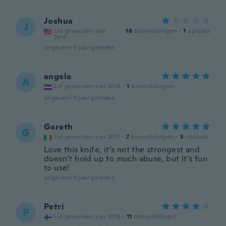
Joshua
J
Lid geworden van
·
18
beoordelingen
·
1
uploads
2017
ongeveer 5 jaar geleden
angela
A
Lid geworden van 2018
·
1
beoordelingen
ongeveer 5 jaar geleden
Gareth
G
Lid geworden van 2017
·
7
beoordelingen
·
3
uploads
Love this knife, it’s not the strongest and
doesn’t hold up to much abuse, but it’s fun
to use!
ongeveer 5 jaar geleden
Petri
P
Lid geworden van 2018
·
11
beoordelingen