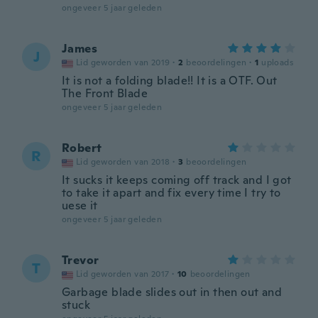
ongeveer 5 jaar geleden
James
J
Lid geworden van 2019
·
2
beoordelingen
·
1
uploads
It is not a folding blade!! It is a OTF. Out
The Front Blade
ongeveer 5 jaar geleden
Robert
R
Lid geworden van 2018
·
3
beoordelingen
It sucks it keeps coming off track and I got
to take it apart and fix every time I try to
uese it
ongeveer 5 jaar geleden
Trevor
T
Lid geworden van 2017
·
10
beoordelingen
Garbage blade slides out in then out and
stuck