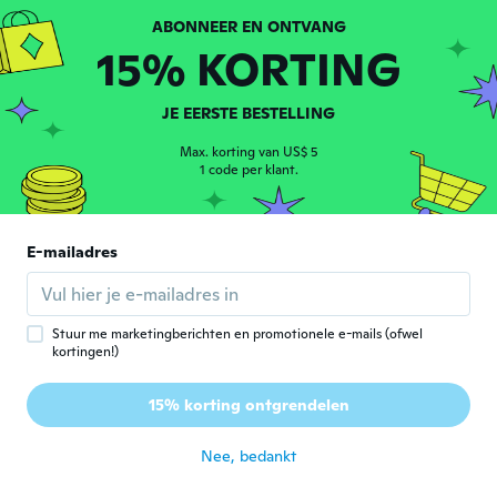
C
Lid geworden van 2019
·
9
beoordelingen
ongeveer 6 jaar geleden
15% KORTING
Mr
JE EERSTE BESTELLING
M
Lid geworden van
·
14
beoordelingen
·
5
uploads
2020
Max. korting van US$ 5
love it need to get some more
1 code per klant.
ongeveer 6 jaar geleden
philippe
E-mailadres
P
Lid geworden van 2019
·
6
beoordelingen
L’alarme est en tôle..... Ça ne vaut rien…
ongeveer 6 jaar geleden
Stuur me marketingberichten en promotionele e-mails (ofwel
kortingen!)
Matteo
M
15% korting ontgrendelen
Lid geworden van 2013
·
1
beoordelingen
ongeveer 6 jaar geleden
Nee, bedankt