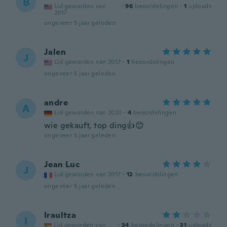
B
Lid geworden van
·
96
beoordelingen
·
1
uploads
2017
ongeveer 5 jaar geleden
Jalen
J
Lid geworden van 2017
·
1
beoordelingen
ongeveer 5 jaar geleden
andre
A
Lid geworden van 2020
·
4
beoordelingen
wie gekauft, top ding👍😊
ongeveer 5 jaar geleden
Jean Luc
J
Lid geworden van 2017
·
12
beoordelingen
ongeveer 5 jaar geleden
Iraultza
I
Lid geworden van
·
34
beoordelingen
·
31
uploads