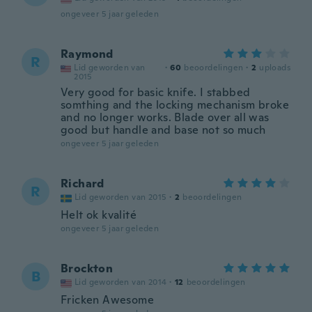
ongeveer 5 jaar geleden
Raymond
R
Lid geworden van
·
60
beoordelingen
·
2
uploads
2015
Very good for basic knife. I stabbed
somthing and the locking mechanism broke
and no longer works. Blade over all was
good but handle and base not so much
ongeveer 5 jaar geleden
Richard
R
Lid geworden van 2015
·
2
beoordelingen
Helt ok kvalité
ongeveer 5 jaar geleden
Brockton
B
Lid geworden van 2014
·
12
beoordelingen
Fricken Awesome