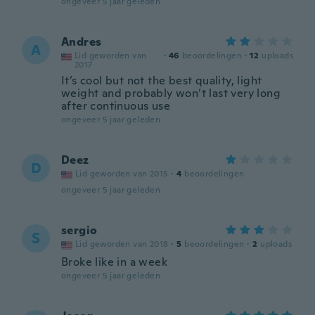
ongeveer 5 jaar geleden
Andres
A
Lid geworden van
·
46
beoordelingen
·
12
uploads
2017
It’s cool but not the best quality, light
weight and probably won’t last very long
after continuous use
ongeveer 5 jaar geleden
Deez
D
Lid geworden van 2015
·
4
beoordelingen
ongeveer 5 jaar geleden
sergio
S
Lid geworden van 2018
·
5
beoordelingen
·
2
uploads
Broke like in a week
ongeveer 5 jaar geleden