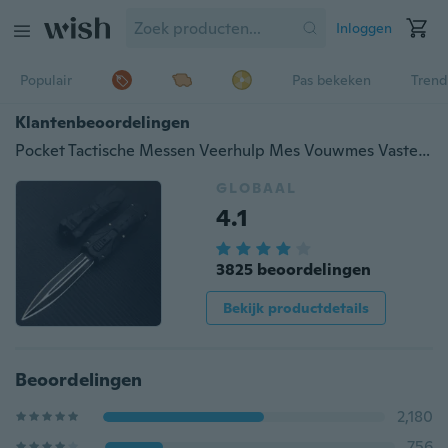
Inloggen
Populair
Pas bekeken
Trend
Klantenbeoordelingen
Pocket Tactische Messen Veerhulp Mes Vouwmes Vaste Messen Survival Rescue Tools Outdoor Camping Messen Jachtgevecht Automatisch Open / Sluit 8,8 inch
GLOBAAL
4.1
3825 beoordelingen
Bekijk productdetails
Beoordelingen
2,180
756