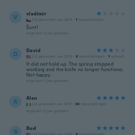
vladimír
V
Lid geworden van 2019
·
1
beoordelingen
Šunt!
ongeveer 5 jaar geleden
David
D
Lid geworden van 2019
·
8
beoordelingen
·
1
uploads
It did not hold up. The spring stopped
working and the knife no longer functions.
Not happy.
ongeveer 5 jaar geleden
Alan
A
Lid geworden van 2017
·
66
beoordelingen
ongeveer 5 jaar geleden
Bud
B
Lid geworden van 2019
·
4
beoordelingen