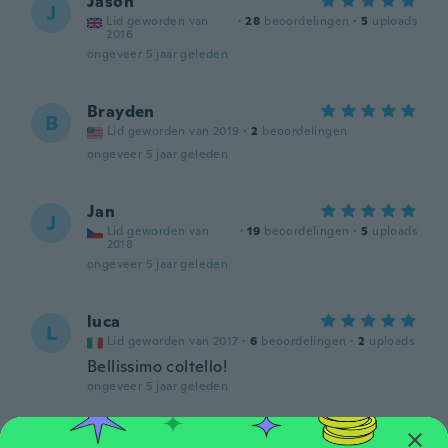
Jason
J
Lid geworden van
·
28
beoordelingen
·
5
uploads
2016
ongeveer 5 jaar geleden
Brayden
B
Lid geworden van 2019
·
2
beoordelingen
ongeveer 5 jaar geleden
Jan
J
Lid geworden van
·
19
beoordelingen
·
5
uploads
2018
ongeveer 5 jaar geleden
luca
L
Lid geworden van 2017
·
6
beoordelingen
·
2
uploads
Bellissimo coltello!
ongeveer 5 jaar geleden
Cathy