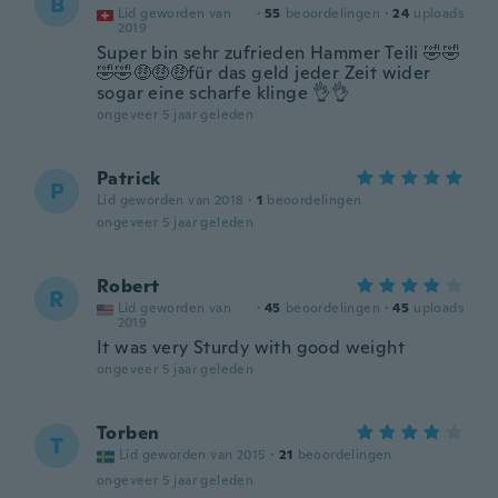
B
Lid geworden van
·
55
beoordelingen
·
24
uploads
2019
Super bin sehr zufrieden Hammer Teili 🤣🤣
🤣🤣🤑🤑🤑für das geld jeder Zeit wider
sogar eine scharfe klinge 👌👌
ongeveer 5 jaar geleden
Patrick
P
Lid geworden van 2018
·
1
beoordelingen
ongeveer 5 jaar geleden
Robert
R
Lid geworden van
·
45
beoordelingen
·
45
uploads
2019
It was very Sturdy with good weight
ongeveer 5 jaar geleden
Torben
T
Lid geworden van 2015
·
21
beoordelingen
ongeveer 5 jaar geleden