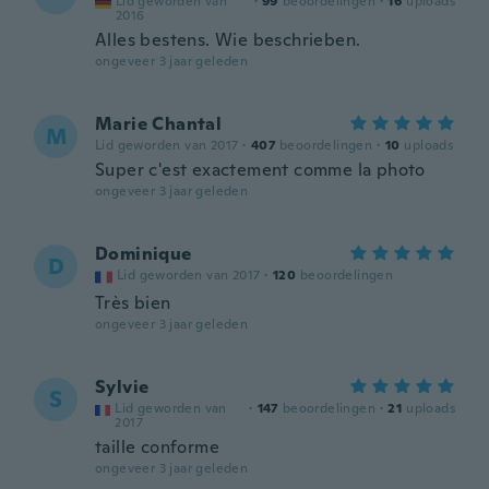
Lid geworden van
·
99
beoordelingen
·
16
uploads
2016
Alles bestens. Wie beschrieben.
ongeveer 3 jaar geleden
Marie Chantal
M
Lid geworden van 2017
·
407
beoordelingen
·
10
uploads
Super c'est exactement comme la photo
ongeveer 3 jaar geleden
Dominique
D
Lid geworden van 2017
·
120
beoordelingen
Très bien
ongeveer 3 jaar geleden
Sylvie
S
Lid geworden van
·
147
beoordelingen
·
21
uploads
2017
taille conforme
ongeveer 3 jaar geleden