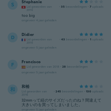
Stephanie
S
Lid geworden van
·
35
beoordelingen
·
7
uploads
2016
too big
ongeveer 4 jaar geleden
Didier
D
Lid geworden van
·
43
beoordelingen
·
1
uploads
2016
ongeveer 5 jaar geleden
Francisco
F
Lid geworden van 2018
·
28
beoordelingen
ongeveer 5 jaar geleden
和裕
和
Lid geworden van
·
245
beoordelingen
·
130
uploads
2016
32mmって紐のサイズだったのね？間違えて
大きいのを買ってしまいました。
ongeveer 5 jaar geleden