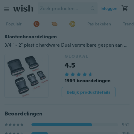
Inloggen
Populair
Pas bekeken
Trend
Klantenbeoordelingen
3/4 "~ 2" plastic hardware Dual verstelbare gespen aan de zijkant Molle Tatical rugzak riemtas onderdelen riem singelband
GLOBAAL
4.5
1364 beoordelingen
Bekijk productdetails
Beoordelingen
952
259