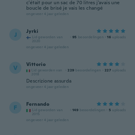
c'était pour un sac de 70 litres j'avais une
boucle de brisé je vais les changé
ongeveer 4 jaar geleden
Jyrki
J
Lid geworden van
·
95
beoordelingen
·
16
uploads
2020
ongeveer 4 jaar geleden
Vittorio
V
Lid geworden van
·
229
beoordelingen
·
227
uploads
2018
Descrizione assurda
ongeveer 4 jaar geleden
Fernando
F
Lid geworden van
·
149
beoordelingen
·
5
uploads
2015
ongeveer 4 jaar geleden