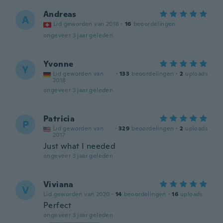
Andreas
A
Lid geworden van 2018
·
16
beoordelingen
ongeveer 3 jaar geleden
Yvonne
Y
Lid geworden van
·
133
beoordelingen
·
2
uploads
2018
ongeveer 3 jaar geleden
Patricia
P
Lid geworden van
·
329
beoordelingen
·
2
uploads
2017
Just what I needed
ongeveer 3 jaar geleden
Viviana
V
Lid geworden van 2020
·
14
beoordelingen
·
16
uploads
Perfect
ongeveer 3 jaar geleden