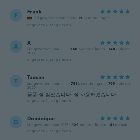
Frank
F
Lid geworden van 2020
·
11
beoordelingen
ongeveer 2 jaar geleden
A
A
Lid geworden van
·
268
beoordelingen
·
148
uploads
2021
ongeveer 2 jaar geleden
Taesan
T
Lid geworden van
·
791
beoordelingen
·
763
uploads
2020
물품 잘 받았습니다. 잘 사용하겠습니다.
ongeveer 2 jaar geleden
Dominique
D
Lid geworden van 2017
·
104
beoordelingen
·
81
uploads
ongeveer 2 jaar geleden