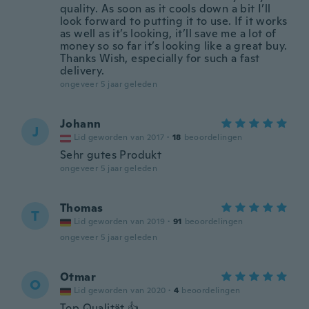
quality. As soon as it cools down a bit I’ll
look forward to putting it to use. If it works
as well as it’s looking, it’ll save me a lot of
money so so far it’s looking like a great buy.
Thanks Wish, especially for such a fast
delivery.
ongeveer 5 jaar geleden
Johann
J
Lid geworden van 2017
·
18
beoordelingen
Sehr gutes Produkt
ongeveer 5 jaar geleden
Thomas
T
Lid geworden van 2019
·
91
beoordelingen
ongeveer 5 jaar geleden
Otmar
O
Lid geworden van 2020
·
4
beoordelingen
Top Qualität 👍