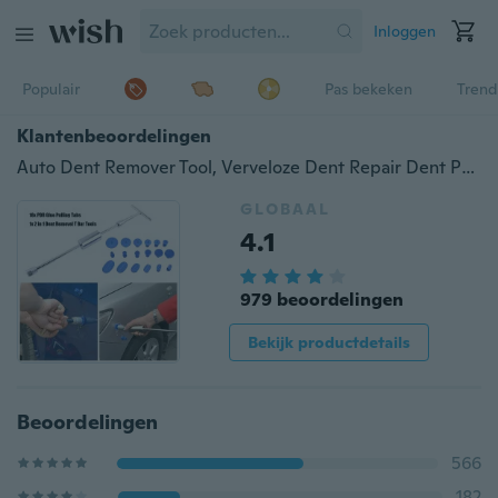
Inloggen
Populair
Pas bekeken
Trend
Klantenbeoordelingen
Auto Dent Remover Tool, Verveloze Dent Repair Dent Puller Kit Slide Hammer Tools met 18 stuks verdikte blauwe lipjes voor doe-het-zelf auto-carrosserie uitdeuken
GLOBAAL
4.1
979 beoordelingen
Bekijk productdetails
Beoordelingen
566
182