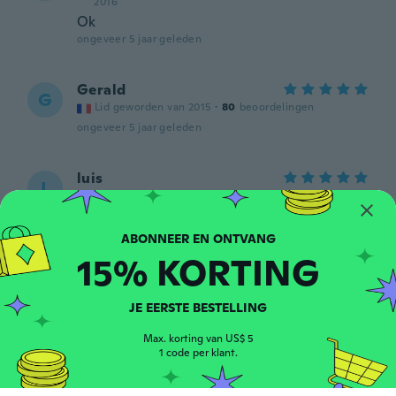
2016
Ok
ongeveer 5 jaar geleden
Gerald
G
Lid geworden van 2015
·
80
beoordelingen
ongeveer 5 jaar geleden
luis
L
Lid geworden van 2017
·
11
beoordelingen
Reçu très vite correspond à la description
reste plus qu'à essayer
ongeveer 5 jaar geleden
15% KORTING
Cher
JE EERSTE BESTELLING
C
Lid geworden van 2018
·
3
beoordelingen
Max. korting van US$ 5
Great product super quality forbthe price
1 code per klant.
came really quick to
ongeveer 5 jaar geleden