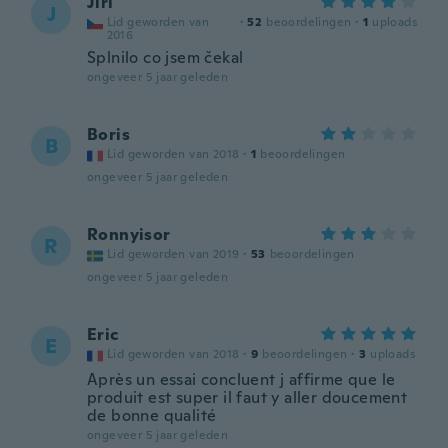
Jiri
J
Lid geworden van
·
52
beoordelingen
·
1
uploads
2016
Splnilo co jsem čekal
ongeveer 5 jaar geleden
Boris
B
Lid geworden van 2018
·
1
beoordelingen
ongeveer 5 jaar geleden
Ronnyisor
R
Lid geworden van 2019
·
53
beoordelingen
ongeveer 5 jaar geleden
Eric
E
Lid geworden van 2018
·
9
beoordelingen
·
3
uploads
Après un essai concluent j affirme que le
produit est super il faut y aller doucement
de bonne qualité
ongeveer 5 jaar geleden