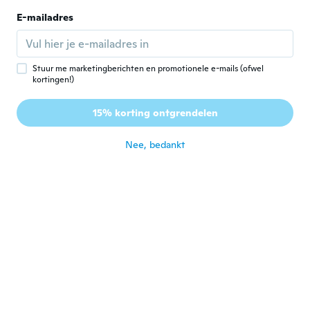
E-mailadres
Daniel
D
Lid geworden van
·
160
beoordelingen
·
1
uploads
2015
ongeveer 5 jaar geleden
Stuur me marketingberichten en promotionele e-mails (ofwel
kortingen!)
Sylvain
S
15% korting ontgrendelen
Lid geworden van
·
139
beoordelingen
·
1
uploads
2018
ongeveer 5 jaar geleden
Nee, bedankt
Rick
R
Lid geworden van
·
41
beoordelingen
·
1
uploads
2020
ongeveer 5 jaar geleden
Juan
J
Lid geworden van 2015
·
12
beoordelingen
Is a well made, right size tool for extracting
dents.
ongeveer 5 jaar geleden