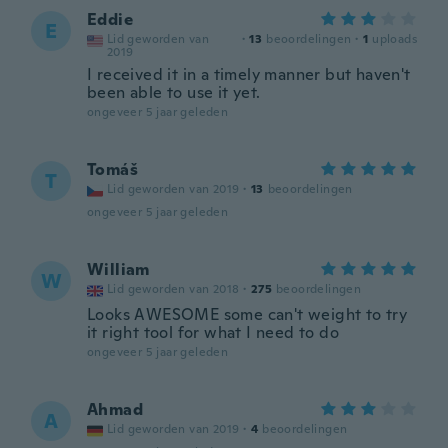
Eddie
E
Lid geworden van
·
13
beoordelingen
·
1
uploads
2019
I received it in a timely manner but haven't
been able to use it yet.
ongeveer 5 jaar geleden
Tomáš
T
Lid geworden van 2019
·
13
beoordelingen
ongeveer 5 jaar geleden
William
W
Lid geworden van 2018
·
275
beoordelingen
Looks AWESOME some can't weight to try
it right tool for what I need to do
ongeveer 5 jaar geleden
Ahmad
A
Lid geworden van 2019
·
4
beoordelingen