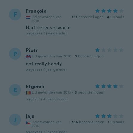
François
F
Lid geworden van
·
131
beoordelingen
·
4
uploads
2016
Had beter verwacht
ongeveer 3 jaar geleden
Piotr
P
Lid geworden van 2020
·
5
beoordelingen
not really handy
ongeveer 4 jaar geleden
Efgenia
E
Lid geworden van 2015
·
8
beoordelingen
ongeveer 4 jaar geleden
jaja
J
Lid geworden van
·
236
beoordelingen
·
1
uploads
2016
ongeveer 4 jaar geleden