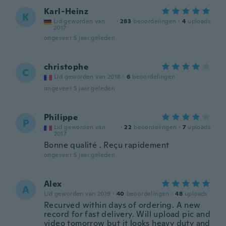
Karl-Heinz
K
Lid geworden van
·
283
beoordelingen
·
4
uploads
2017
ongeveer 5 jaar geleden
christophe
C
Lid geworden van 2018
·
6
beoordelingen
ongeveer 5 jaar geleden
Philippe
P
Lid geworden van
·
22
beoordelingen
·
7
uploads
2017
Bonne qualité . Reçu rapidement
ongeveer 5 jaar geleden
Alex
A
Lid geworden van 2019
·
40
beoordelingen
·
48
uploads
Recurved within days of ordering. A new
record for fast delivery. Will upload pic and
video tomorrow but it looks heavy duty and