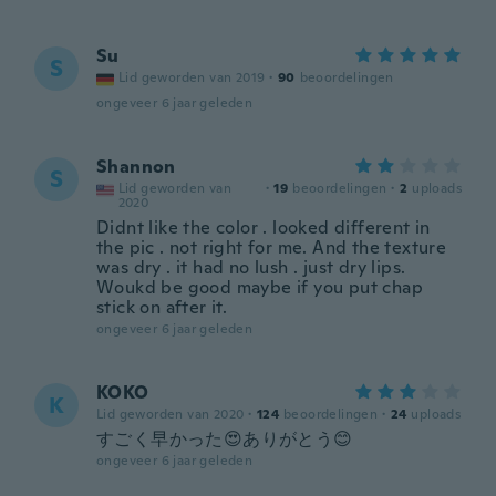
Su
S
Lid geworden van 2019
·
90
beoordelingen
ongeveer 6 jaar geleden
Shannon
S
Lid geworden van
·
19
beoordelingen
·
2
uploads
2020
Didnt like the color . looked different in
the pic . not right for me. And the texture
was dry . it had no lush . just dry lips.
Woukd be good maybe if you put chap
stick on after it.
ongeveer 6 jaar geleden
KOKO
K
Lid geworden van 2020
·
124
beoordelingen
·
24
uploads
すごく早かった😍ありがとう😊
ongeveer 6 jaar geleden