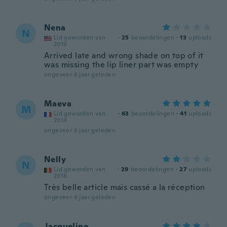
Nena
N
Lid geworden van
·
25
beoordelingen
·
13
uploads
2019
Arrived late and wrong shade on top of it
was missing the lip liner part was empty
ongeveer 6 jaar geleden
Maeva
M
Lid geworden van
·
63
beoordelingen
·
41
uploads
2014
ongeveer 6 jaar geleden
Nelly
N
Lid geworden van
·
29
beoordelingen
·
27
uploads
2018
Très belle article mais cassé a la réception
ongeveer 6 jaar geleden
Jacqueline