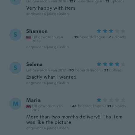
Lid geworden van 2016
·
127
beoordelingen
·
12
uploads
Very happy with item
ongeveer 6 jaar geleden
Shannon
S
Lid geworden van
·
19
beoordelingen
·
2
uploads
2020
ongeveer 6 jaar geleden
Selena
S
Lid geworden van 2017
·
90
beoordelingen
·
21
uploads
Exactly what I wanted
ongeveer 6 jaar geleden
Maria
M
Lid geworden van
·
43
beoordelingen
·
31
uploads
2017
More than two months delivery!!! Tha item
was like the picture
ongeveer 6 jaar geleden