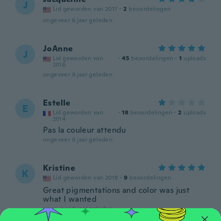
J
Lid geworden van 2017
·
2
beoordelingen
ongeveer 6 jaar geleden
JoAnne
J
Lid geworden van
·
45
beoordelingen
·
1
uploads
2016
ongeveer 6 jaar geleden
Estelle
E
Lid geworden van
·
18
beoordelingen
·
2
uploads
2014
Pas la couleur attendu
ongeveer 6 jaar geleden
Kristine
K
Lid geworden van 2018
·
9
beoordelingen
Great pigmentations and color was just
what I wanted
ongeveer 6 jaar geleden