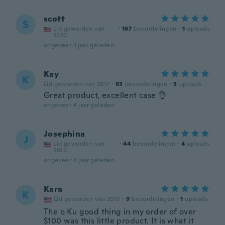
scott
S
Lid geworden van
·
167
beoordelingen
·
1
uploads
2020
ongeveer 3 jaar geleden
Kay
K
Lid geworden van 2017
·
83
beoordelingen
·
5
uploads
Great product, excellent case 👌
ongeveer 4 jaar geleden
Josephina
J
Lid geworden van
·
44
beoordelingen
·
4
uploads
2016
ongeveer 4 jaar geleden
Kara
K
Lid geworden van 2015
·
9
beoordelingen
·
1
uploads
The o Ku good thing in my order of over
$100 was this little product. It is what it