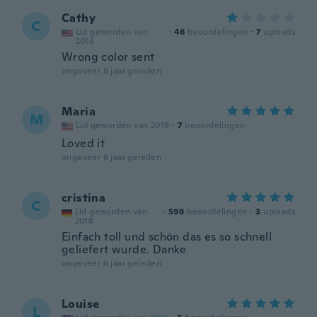
Cathy
C
Lid geworden van
·
46
beoordelingen
·
7
uploads
2016
Wrong color sent
ongeveer 6 jaar geleden
Maria
M
Lid geworden van 2019
·
7
beoordelingen
Loved it
ongeveer 6 jaar geleden
cristina
C
Lid geworden van
·
598
beoordelingen
·
3
uploads
2018
Einfach toll und schön das es so schnell
geliefert wurde. Danke
ongeveer 6 jaar geleden
Louise
L