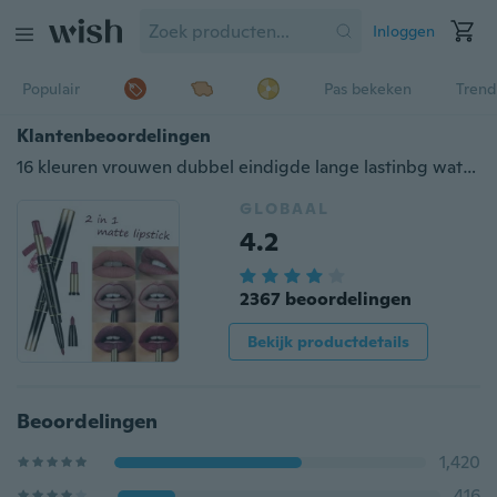
Inloggen
Populair
Pas bekeken
Trend
Klantenbeoordelingen
16 kleuren vrouwen dubbel eindigde lange lastinbg waterdichte rode naaktlipliner met matte lippenstift
GLOBAAL
4.2
2367 beoordelingen
Bekijk productdetails
Beoordelingen
1,420
416