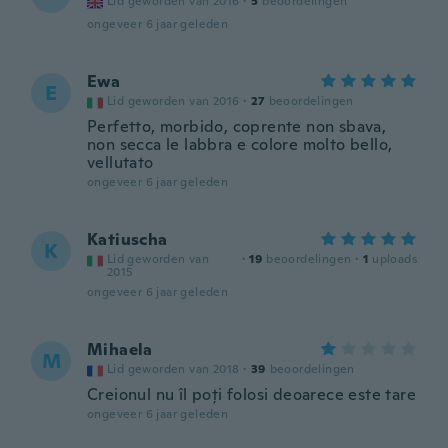
Lid geworden van 2016
·
5
beoordelingen
ongeveer 6 jaar geleden
Ewa
E
Lid geworden van 2016
·
27
beoordelingen
Perfetto, morbido, coprente non sbava,
non secca le labbra e colore molto bello,
vellutato
ongeveer 6 jaar geleden
Katiuscha
K
Lid geworden van
·
19
beoordelingen
·
1
uploads
2015
ongeveer 6 jaar geleden
Mihaela
M
Lid geworden van 2018
·
39
beoordelingen
Creionul nu îl poți folosi deoarece este tare
ongeveer 6 jaar geleden