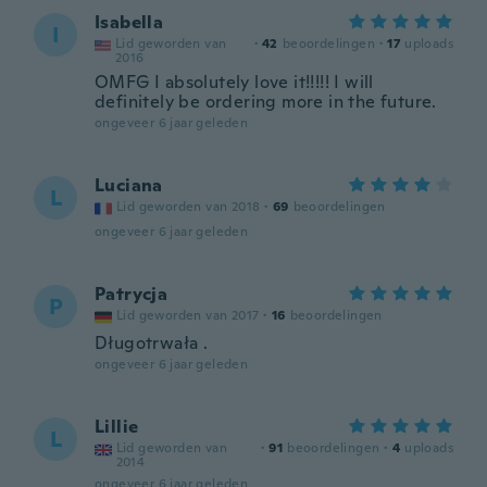
Isabella
I
Lid geworden van
·
42
beoordelingen
·
17
uploads
2016
OMFG I absolutely love it!!!!! I will
definitely be ordering more in the future.
ongeveer 6 jaar geleden
Luciana
L
Lid geworden van 2018
·
69
beoordelingen
ongeveer 6 jaar geleden
Patrycja
P
Lid geworden van 2017
·
16
beoordelingen
Długotrwała .
ongeveer 6 jaar geleden
Lillie
L
Lid geworden van
·
91
beoordelingen
·
4
uploads
2014
ongeveer 6 jaar geleden