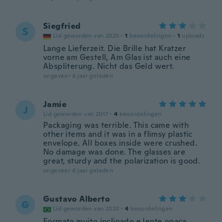
Siegfried
S
Lid geworden van 2020
·
1
beoordelingen
·
1
uploads
Lange Lieferzeit. Die Brille hat Kratzer
vorne am Gestell, Am Glas ist auch eine
Abspliterung. Nicht das Geld wert.
ongeveer 6 jaar geleden
Jamie
J
Lid geworden van 2017
·
4
beoordelingen
Packaging was terrible. This came with
other items and it was in a flimsy plastic
envelope. All boxes inside were crushed.
No damage was done. The glasses are
great, sturdy and the polarization is good.
ongeveer 6 jaar geleden
Gustavo Alberto
G
Lid geworden van 2020
·
4
beoordelingen
Formato muito inclinado e lente opaca