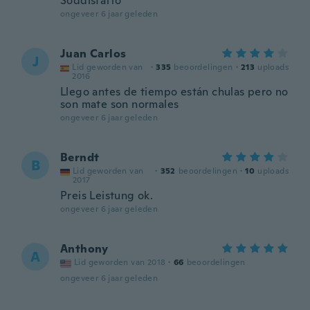
Soddisfatto
ongeveer 6 jaar geleden
Juan Carlos
J
Lid geworden van
·
335
beoordelingen
·
213
uploads
2016
Llego antes de tiempo están chulas pero no
son mate son normales
ongeveer 6 jaar geleden
Berndt
B
Lid geworden van
·
352
beoordelingen
·
10
uploads
2017
Preis Leistung ok.
ongeveer 6 jaar geleden
Anthony
A
Lid geworden van 2018
·
66
beoordelingen
ongeveer 6 jaar geleden