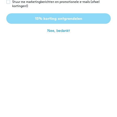
Stuur me marketingberichten en promotionele e-mails (ofwel
kortingen!)
Richard
R
15% korting ontgrendelen
Lid geworden van 2019
·
31
beoordelingen
ongeveer 6 jaar geleden
Nee, bedankt
Andreas
A
Lid geworden van
·
41
beoordelingen
·
3
uploads
2015
ongeveer 6 jaar geleden
Zeljko
Z
Lid geworden van 2020
·
2
beoordelingen
ongeveer 6 jaar geleden
mufi
M
Lid geworden van 2017
·
8
beoordelingen
ongeveer 6 jaar geleden