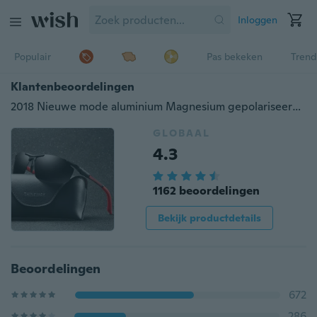
Inloggen
Populair
Pas bekeken
Trend
Klantenbeoordelingen
2018 Nieuwe mode aluminium Magnesium gepolariseerde zonnebril Sport heren rijden zonnebril Oculos mannelijke brillen Accessoires
GLOBAAL
4.3
1162 beoordelingen
Bekijk productdetails
Beoordelingen
672
286