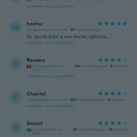
ongeveer een jaar geleden
hector
H
Lid geworden van 2019
·
51
beoordelingen
Se ajusta bien a mis lentes ópticos....
ongeveer een jaar geleden
Rommy
R
Lid geworden van
·
48
beoordelingen
·
4
uploads
2015
ongeveer een jaar geleden
Chantal
C
Lid geworden van 2021
·
134
beoordelingen
·
31
uploads
ongeveer een jaar geleden
Daniel
D
Lid geworden van
·
22
beoordelingen
·
10
uploads
2016