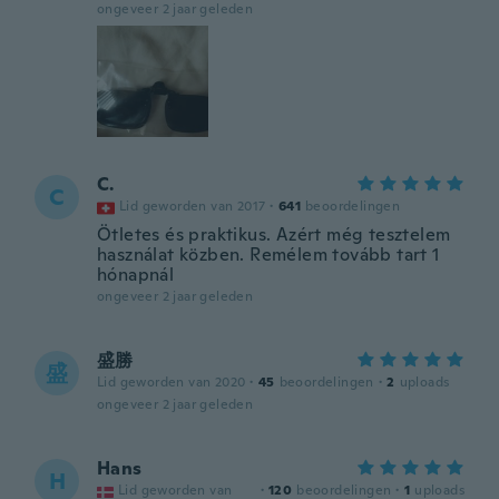
ongeveer 2 jaar geleden
C.
C
Lid geworden van 2017
·
641
beoordelingen
Ötletes és praktikus. Azért még tesztelem
használat közben. Remélem tovább tart 1
hónapnál
ongeveer 2 jaar geleden
盛勝
盛
Lid geworden van 2020
·
45
beoordelingen
·
2
uploads
ongeveer 2 jaar geleden
Hans
H
Lid geworden van
·
120
beoordelingen
·
1
uploads