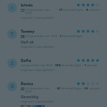
István
I
Lid geworden van
·
17
beoordelingen
·
8
uploads
2015
ongeveer 2 jaar geleden
Tommy
T
Lid geworden van 2015
·
7
beoordelingen
Helt ok
ongeveer 2 jaar geleden
Zofia
Z
Lid geworden van 2016
·
558
beoordelingen
·
1
uploads
ongeveer 2 jaar geleden
Danny
D
Lid geworden van
·
97
beoordelingen
·
23
uploads
2014
Geweldig
ongeveer 2 jaar geleden