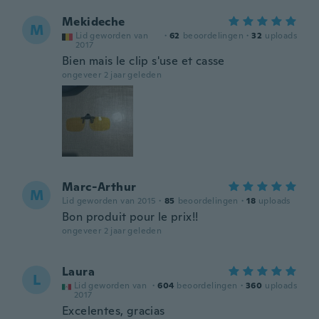
Mekideche
M
Lid geworden van
·
62
beoordelingen
·
32
uploads
2017
Bien mais le clip s'use et casse
ongeveer 2 jaar geleden
Marc-Arthur
M
Lid geworden van 2015
·
85
beoordelingen
·
18
uploads
Bon produit pour le prix!!
ongeveer 2 jaar geleden
Laura
L
Lid geworden van
·
604
beoordelingen
·
360
uploads
2017
Excelentes, gracias