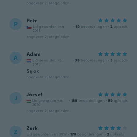
ongeveer 2 jaar geleden
Petr
P
Lid geworden van
·
19
beoordelingen
·
2
uploads
2018
ongeveer 2 jaar geleden
Adam
A
Lid geworden van
·
39
beoordelingen
·
3
uploads
2018
Są ok
ongeveer 2 jaar geleden
József
J
Lid geworden van
·
138
beoordelingen
·
59
uploads
2020
ongeveer 2 jaar geleden
Zerk
Z
Lid geworden van 2017
·
179
beoordelingen
·
2
uploads