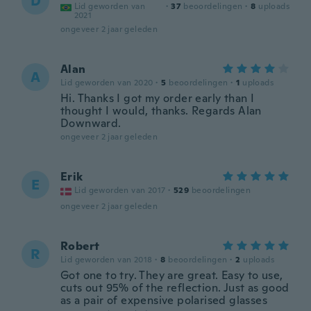
D
Lid geworden van
·
37
beoordelingen
·
8
uploads
2021
ongeveer 2 jaar geleden
Alan
A
Lid geworden van 2020
·
5
beoordelingen
·
1
uploads
Hi. Thanks I got my order early than I
thought I would, thanks. Regards Alan
Downward.
ongeveer 2 jaar geleden
Erik
E
Lid geworden van 2017
·
529
beoordelingen
ongeveer 2 jaar geleden
Robert
R
Lid geworden van 2018
·
8
beoordelingen
·
2
uploads
Got one to try. They are great. Easy to use,
cuts out 95% of the reflection. Just as good
as a pair of expensive polarised glasses