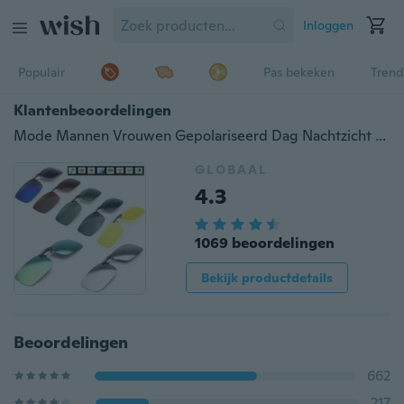
Inloggen
Populair
Pas bekeken
Trend
Klantenbeoordelingen
Mode Mannen Vrouwen Gepolariseerd Dag Nachtzicht Clip-op Flip-up Lens Zonnebril Rijden Vissen Buitenbril
GLOBAAL
4.3
1069 beoordelingen
Bekijk productdetails
Beoordelingen
662
217