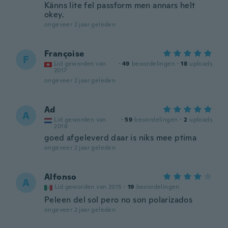
Känns lite fel passform men annars helt
okey.
ongeveer 2 jaar geleden
Françoise
F
Lid geworden van
·
49
beoordelingen
·
18
uploads
2017
ongeveer 2 jaar geleden
Ad
A
Lid geworden van
·
59
beoordelingen
·
2
uploads
2018
goed afgeleverd daar is niks mee ptima
ongeveer 2 jaar geleden
Alfonso
A
Lid geworden van 2015
·
19
beoordelingen
Peleen del sol pero no son polarizados
ongeveer 2 jaar geleden