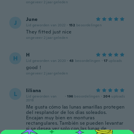
ongeveer 2 jaar geleden
June
J
Lid geworden van 2022
·
152
beoordelingen
They fitted just nice
ongeveer 2 jaar geleden
H
H
Lid geworden van 2020
·
43
beoordelingen
·
17
uploads
good！
ongeveer 2 jaar geleden
liliana
L
Lid geworden van
·
196
beoordelingen
·
204
uploads
2018
Me gusta cómo las lunas amarillas protegen
del resplandor de los dìas soleados.
Encajan muy bien en monturas
rectangulares. También se pueden levantar
si se desea ver solo con las lunas de
medida de las monturas. La foto principal