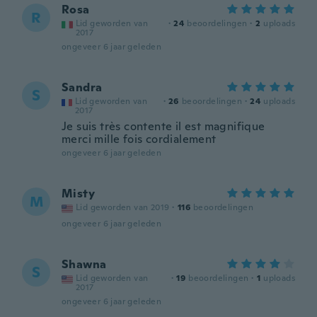
Rosa
R
Lid geworden van
·
24
beoordelingen
·
2
uploads
2017
ongeveer 6 jaar geleden
Sandra
S
Lid geworden van
·
26
beoordelingen
·
24
uploads
2017
Je suis très contente il est magnifique
merci mille fois cordialement
ongeveer 6 jaar geleden
Misty
M
Lid geworden van 2019
·
116
beoordelingen
ongeveer 6 jaar geleden
Shawna
S
Lid geworden van
·
19
beoordelingen
·
1
uploads
2017
ongeveer 6 jaar geleden