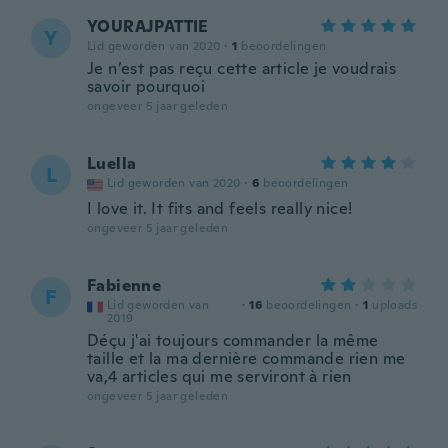
YOURAJPATTIE
Y
Lid geworden van 2020
·
1
beoordelingen
Je n’est pas reçu cette article je voudrais
savoir pourquoi
ongeveer 5 jaar geleden
Luella
L
Lid geworden van 2020
·
6
beoordelingen
I love it. It fits and feels really nice!
ongeveer 5 jaar geleden
Fabienne
F
Lid geworden van
·
16
beoordelingen
·
1
uploads
2019
Déçu j'ai toujours commander la même
taille et la ma dernière commande rien me
va,4 articles qui me serviront à rien
ongeveer 5 jaar geleden