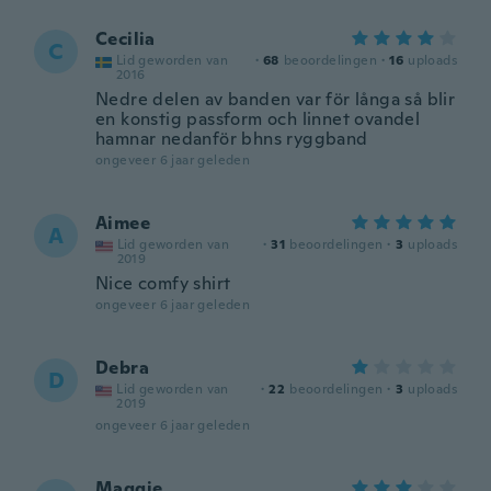
Cecilia
C
Lid geworden van
·
68
beoordelingen
·
16
uploads
2016
Nedre delen av banden var för långa så blir
en konstig passform och linnet ovandel
hamnar nedanför bhns ryggband
ongeveer 6 jaar geleden
Aimee
A
Lid geworden van
·
31
beoordelingen
·
3
uploads
2019
Nice comfy shirt
ongeveer 6 jaar geleden
Debra
D
Lid geworden van
·
22
beoordelingen
·
3
uploads
2019
ongeveer 6 jaar geleden
Maggie