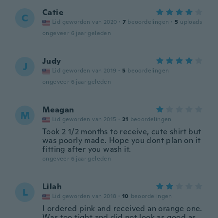
Catie
C
Lid geworden van 2020
·
7
beoordelingen
·
5
uploads
ongeveer 6 jaar geleden
Judy
J
Lid geworden van 2019
·
5
beoordelingen
ongeveer 6 jaar geleden
Meagan
M
Lid geworden van 2015
·
21
beoordelingen
Took 2 1/2 months to receive, cute shirt but
was poorly made. Hope you dont plan on it
fitting after you wash it.
ongeveer 6 jaar geleden
Lilah
L
Lid geworden van 2018
·
10
beoordelingen
I ordered pink and received an orange one.
Was too tight and did not look as good as