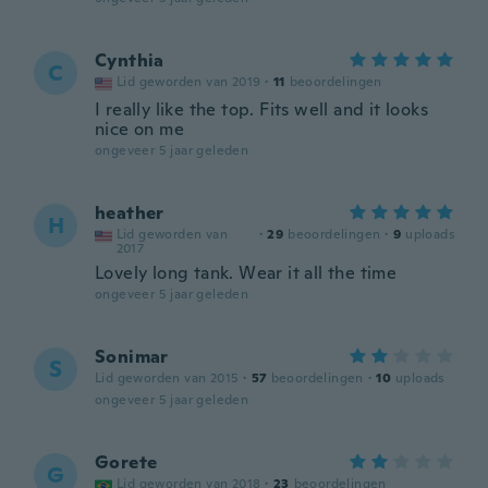
Cynthia
C
Lid geworden van 2019
·
11
beoordelingen
I really like the top. Fits well and it looks
nice on me
ongeveer 5 jaar geleden
heather
H
Lid geworden van
·
29
beoordelingen
·
9
uploads
2017
Lovely long tank. Wear it all the time
ongeveer 5 jaar geleden
Sonimar
S
Lid geworden van 2015
·
57
beoordelingen
·
10
uploads
ongeveer 5 jaar geleden
Gorete
G
Lid geworden van 2018
·
23
beoordelingen