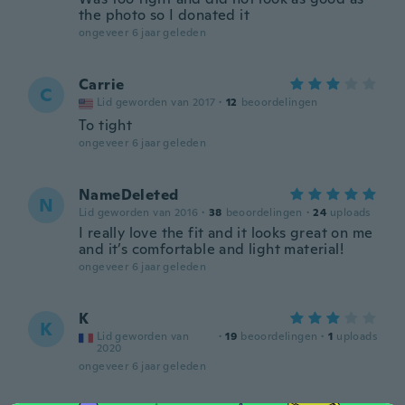
the photo so I donated it
ongeveer 6 jaar geleden
Carrie
C
Lid geworden van 2017
·
12
beoordelingen
To tight
ongeveer 6 jaar geleden
NameDeleted
N
Lid geworden van 2016
·
38
beoordelingen
·
24
uploads
I really love the fit and it looks great on me
and it’s comfortable and light material!
ongeveer 6 jaar geleden
K
K
Lid geworden van
·
19
beoordelingen
·
1
uploads
2020
ongeveer 6 jaar geleden