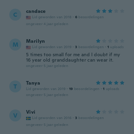
candace
C
Lid geworden van 2018
·
6
beoordelingen
ongeveer 4 jaar geleden
Marilyn
M
Lid geworden van 2019
·
3
beoordelingen
·
1
uploads
5 times too small for me and I doubt if my
16 year old granddaughter can wear it.
ongeveer 5 jaar geleden
Tanya
T
Lid geworden van 2019
·
19
beoordelingen
·
1
uploads
ongeveer 5 jaar geleden
Vivi
V
Lid geworden van 2016
·
3
beoordelingen
ongeveer 5 jaar geleden