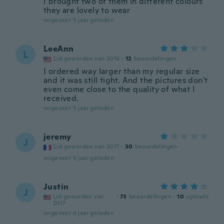
I brought two of them in different colours
they are lovely to wear
ongeveer 5 jaar geleden
LeeAnn
L
Lid geworden van 2016
·
12
beoordelingen
I ordered way larger than my regular size
and it was still tight. And the pictures don't
even come close to the quality of what I
received.
ongeveer 5 jaar geleden
jeremy
J
Lid geworden van 2017
·
30
beoordelingen
ongeveer 5 jaar geleden
Justin
J
Lid geworden van
·
73
beoordelingen
·
10
uploads
2017
ongeveer 6 jaar geleden