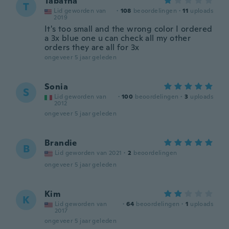
Tabatha
T
Lid geworden van
·
108
beoordelingen
·
11
uploads
2019
It's too small and the wrong color I ordered
a 3x blue one u can check all my other
orders they are all for 3x
ongeveer 5 jaar geleden
Sonia
S
Lid geworden van
·
100
beoordelingen
·
3
uploads
2012
ongeveer 5 jaar geleden
Brandie
B
Lid geworden van 2021
·
2
beoordelingen
ongeveer 5 jaar geleden
Kim
K
Lid geworden van
·
64
beoordelingen
·
1
uploads
2017
ongeveer 5 jaar geleden