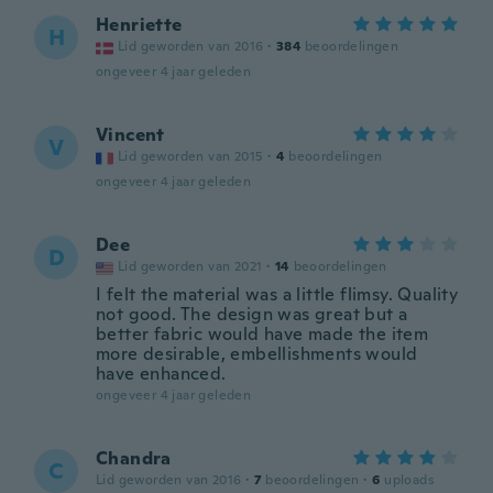
Henriette
H
Lid geworden van 2016
·
384
beoordelingen
ongeveer 4 jaar geleden
Vincent
V
Lid geworden van 2015
·
4
beoordelingen
ongeveer 4 jaar geleden
Dee
D
Lid geworden van 2021
·
14
beoordelingen
I felt the material was a little flimsy. Quality
not good. The design was great but a
better fabric would have made the item
more desirable, embellishments would
have enhanced.
ongeveer 4 jaar geleden
Chandra
C
Lid geworden van 2016
·
7
beoordelingen
·
6
uploads