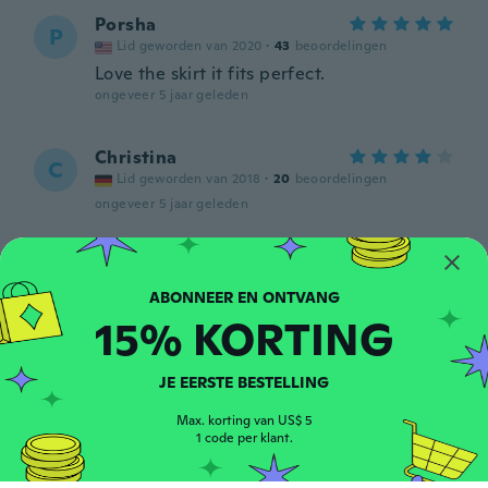
Porsha
P
Lid geworden van 2020
·
43
beoordelingen
Love the skirt it fits perfect.
ongeveer 5 jaar geleden
Christina
C
Lid geworden van 2018
·
20
beoordelingen
ongeveer 5 jaar geleden
Nallely
N
Lid geworden van 2020
·
10
beoordelingen
ongeveer 5 jaar geleden
15% KORTING
Renate
JE EERSTE BESTELLING
R
Lid geworden van
·
47
beoordelingen
·
3
uploads
2013
Max. korting van US$ 5
Hele mooie rok, precies wat ik zocht
1 code per klant.
ongeveer 5 jaar geleden