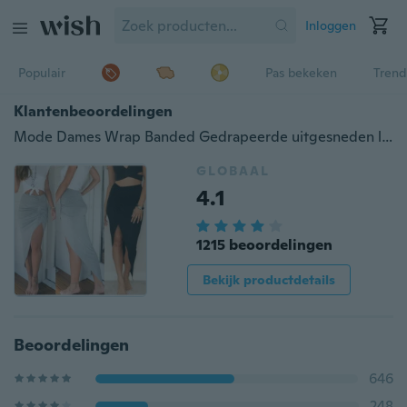
Inloggen
Populair
Pas bekeken
Trend
Klantenbeoordelingen
Mode Dames Wrap Banded Gedrapeerde uitgesneden lage asymmetrische hoge taille gleuf maxi rok
GLOBAAL
4.1
1215 beoordelingen
Bekijk productdetails
Beoordelingen
646
248