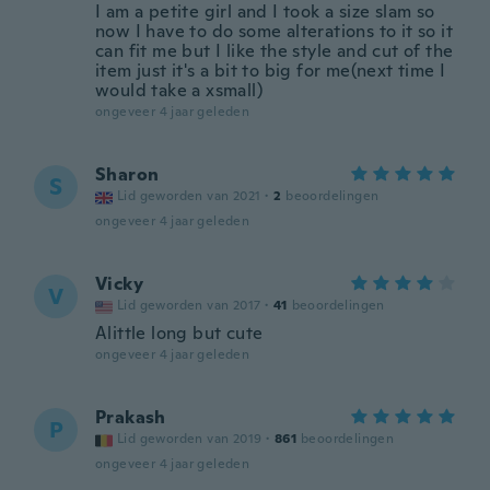
I am a petite girl and I took a size slam so
now I have to do some alterations to it so it
can fit me but I like the style and cut of the
item just it's a bit to big for me(next time I
would take a xsmall)
ongeveer 4 jaar geleden
Sharon
S
Lid geworden van 2021
·
2
beoordelingen
ongeveer 4 jaar geleden
Vicky
V
Lid geworden van 2017
·
41
beoordelingen
Alittle long but cute
ongeveer 4 jaar geleden
Prakash
P
Lid geworden van 2019
·
861
beoordelingen
ongeveer 4 jaar geleden