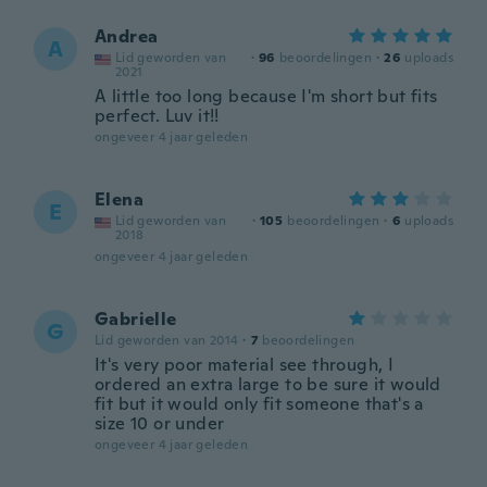
Andrea
A
Lid geworden van
·
96
beoordelingen
·
26
uploads
2021
A little too long because I'm short but fits
perfect. Luv it!!
ongeveer 4 jaar geleden
Elena
E
Lid geworden van
·
105
beoordelingen
·
6
uploads
2018
ongeveer 4 jaar geleden
Gabrielle
G
Lid geworden van 2014
·
7
beoordelingen
It's very poor material see through, I
ordered an extra large to be sure it would
fit but it would only fit someone that's a
size 10 or under
ongeveer 4 jaar geleden