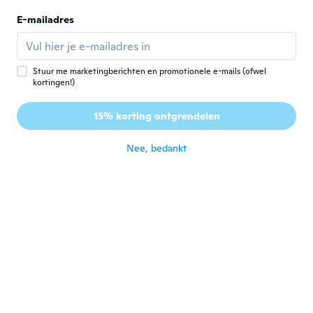
Annette
E-mailadres
A
Lid geworden van 2020
·
3
beoordelingen
Loved it fit just right
ongeveer 5 jaar geleden
Stuur me marketingberichten en promotionele e-mails (ofwel
kortingen!)
Jason
J
15% korting ontgrendelen
Lid geworden van 2020
·
23
beoordelingen
ongeveer 5 jaar geleden
Nee, bedankt
Rose
R
Lid geworden van 2020
·
1
beoordelingen
It was not the same as picture
ongeveer 5 jaar geleden
Melissa
M
Lid geworden van 2017
·
120
beoordelingen
Really cute on fits great
ongeveer 5 jaar geleden