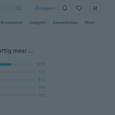
Inloggen
 Accessoires
Gadgets
Gereedschap
Meer
Vrouwen korte mouw wit zwart Tshirt Letter Print schattig maar psycho shirt
1,523
512
350
139
163