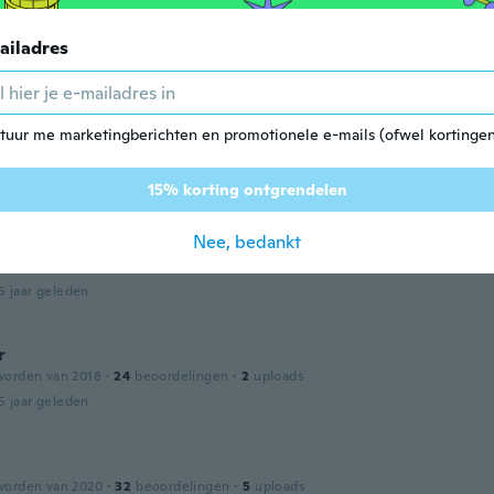
worden van 2017
·
144
beoordelingen
·
1
uploads
ailadres
5 jaar geleden
e
tuur me marketingberichten en promotionele e-mails (ofwel kortingen
worden van 2015
·
62
beoordelingen
5 jaar geleden
15% korting ontgrendelen
Nee, bedankt
y
worden van 2014
·
11
beoordelingen
·
1
uploads
5 jaar geleden
r
worden van 2018
·
24
beoordelingen
·
2
uploads
5 jaar geleden
worden van 2020
·
32
beoordelingen
·
5
uploads