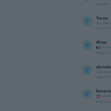
ongeveer 
Trecia
T
Lid gewor
ongeveer 
Aline
A
Lid ge
ongeveer 
christi
C
Lid gewor
ongeveer 
Katarí
K
Lid ge
ongeveer 