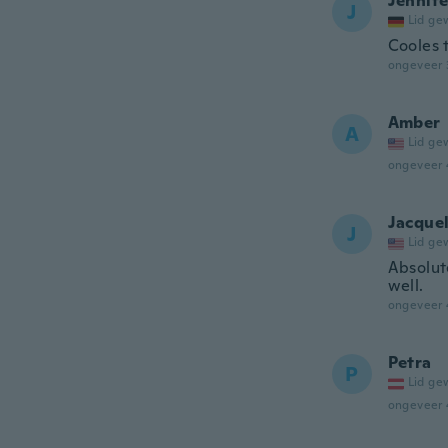
Jennife
J
Lid ge
Cooles t
ongeveer 
Amber
A
Lid ge
ongeveer 
Jacque
J
Lid ge
Absolute
well.
ongeveer 
Petra
P
Lid ge
ongeveer 