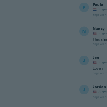
Paula
P
Lid ge
ongeveer 
Nancy
N
Lid ge
This shi
ongeveer 
Jen
J
Lid ge
Love it
ongeveer 
Jordan
J
Lid ge
ongeveer 