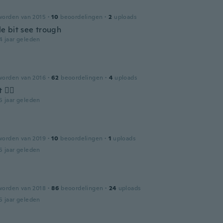
worden van 2015
·
10
beoordelingen
·
2
uploads
ttle bit see trough
4 jaar geleden
worden van 2016
·
62
beoordelingen
·
4
uploads
 👌🏻
5 jaar geleden
worden van 2019
·
10
beoordelingen
·
1
uploads
5 jaar geleden
worden van 2018
·
86
beoordelingen
·
24
uploads
5 jaar geleden