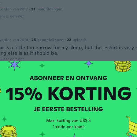
y
worden van 2017
·
21
beoordelingen
5 jaar geleden
worden van 2018
·
25
beoordelingen
·
22
uploads
ar is a little too narrow for my liking, but the t-shirt is very
ng else is as it should be.
5 jaar geleden
a
worden van 2018
·
50
beoordelingen
15% KORTING
5 jaar geleden
JE EERSTE BESTELLING
den van 2020
·
143
beoordelingen
5 jaar geleden
Max. korting van US$ 5
1 code per klant.