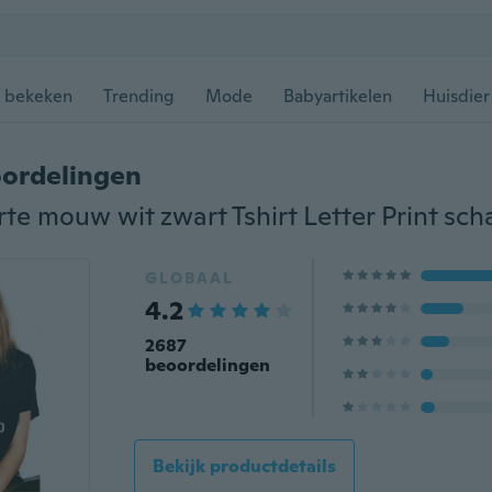
 bekeken
Trending
Mode
Babyartikelen
Huisdier
ordelingen
GLOBAAL
4.2
2687
beoordelingen
Bekijk productdetails