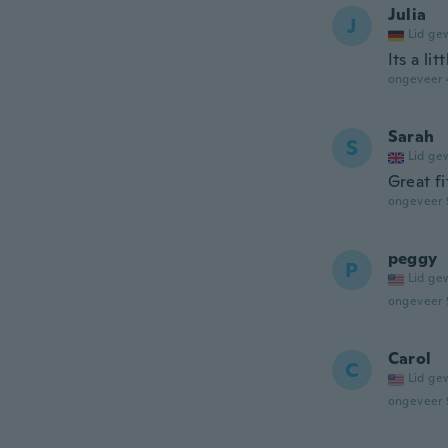
Julia
J
Lid ge
Its a li
ongeveer 
Sarah
S
Lid ge
Great fit
ongeveer 
peggy
P
Lid ge
ongeveer 
Carol
C
Lid ge
ongeveer 