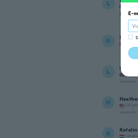
L
Lid ge
E-m
Love it
ongeveer 
Pernill
S
P
Lid ge
ongeveer 
Lyndsa
L
Lid ge
ongeveer 
Heathe
H
Lid ge
ongeveer 
Katalin
K
Lid ge