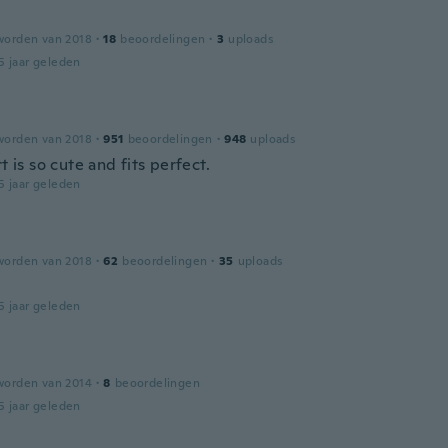
worden van 2018
·
18
beoordelingen
·
3
uploads
5 jaar geleden
worden van 2018
·
951
beoordelingen
·
948
uploads
rt is so cute and fits perfect.
5 jaar geleden
worden van 2018
·
62
beoordelingen
·
35
uploads
5 jaar geleden
worden van 2014
·
8
beoordelingen
5 jaar geleden