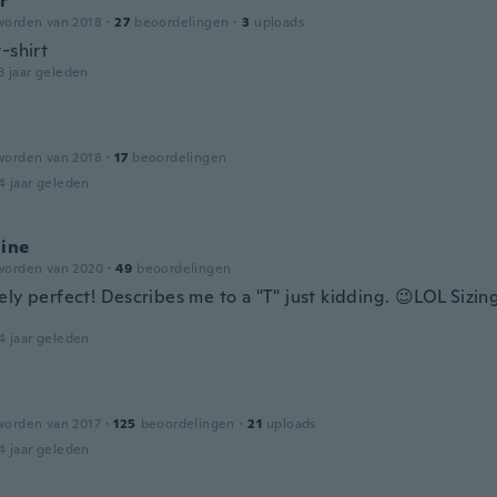
r
worden van 2018
·
27
beoordelingen
·
3
uploads
-shirt
3 jaar geleden
worden van 2018
·
17
beoordelingen
4 jaar geleden
line
worden van 2020
·
49
beoordelingen
ly perfect! Describes me to a "T" just kidding. 😉LOL Sizing
4 jaar geleden
worden van 2017
·
125
beoordelingen
·
21
uploads
4 jaar geleden