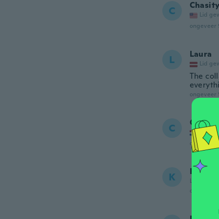
Chasit
C
Lid ge
ongeveer 
Laura
L
Lid ge
The coll
everythi
ongeveer 
Claudi
C
Lid ge
ongeveer 
Kristi
K
Lid gewor
ongeveer 
Lesley