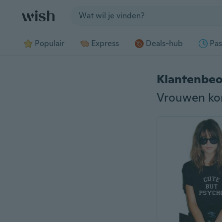
Jump to section
Populair
Express
Deals-hub
Pas
Klantenbeo