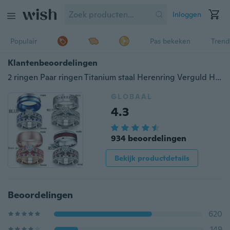
Inloggen
Populair
Pas bekeken
Trend
Klantenbeoordelingen
2 ringen Paar ringen Titanium staal Herenring Verguld Hart Saffier Zirkoon Dames Trouwring Sets 4 kleuren
GLOBAAL
4.3
934 beoordelingen
Bekijk productdetails
Beoordelingen
620
149