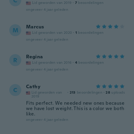
C
Lid geworden van 2019
·
7
beoordelingen
ongeveer 4 jaar geleden
Marcus
M
Lid geworden van 2020
·
1
beoordelingen
ongeveer 4 jaar geleden
Regina
R
Lid geworden van 2016
·
4
beoordelingen
ongeveer 4 jaar geleden
Cathy
C
Lid geworden van
·
213
beoordelingen
·
28
uploads
2019
Fits perfect. We needed new ones because
we have lost weight. This is a color we both
like.
ongeveer 4 jaar geleden