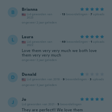
Brianna
B
Lid geworden van
·
13
beoordelingen
·
7
uploads
2023
ongeveer 2 jaar geleden
Laura
L
Lid geworden van
·
49
beoordelingen
·
1
uploads
2022
Love them very very much we both love
them very very much
ongeveer 2 jaar geleden
Donald
D
Lid geworden van 2018
·
9
beoordelingen
·
3
uploads
ongeveer 3 jaar geleden
Jo
J
Lid geworden van 2021
·
5
beoordelingen
They are perfect!! We love them