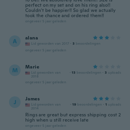
perfect on my set and on his ring also!!
Couldn't be happier!! So glad we actually
took the chance and ordered them!!
ongeveer 5 jaar geleden
alana
A
Lid geworden van 2017
·
3
beoordelingen
ongeveer 5 jaar geleden
Marie
M
Lid geworden van
·
13
beoordelingen
·
3
uploads
2018
ongeveer 5 jaar geleden
James
J
Lid geworden van
·
19
beoordelingen
·
1
uploads
2014
Rings are great but express shipping cost 2
high when u still receive late
ongeveer 5 jaar geleden