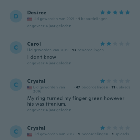
Desiree
D
Lid geworden van 2021
·
1
beoordelingen
ongeveer 4 jaar geleden
Carol
C
Lid geworden van 2019
·
13
beoordelingen
I don't know
ongeveer 4 jaar geleden
Crystal
C
Lid geworden van
·
47
beoordelingen
·
11
uploads
2016
My ring turned my finger green however
his was titanium.
ongeveer 4 jaar geleden
Crystal
C
Lid geworden van 2017
·
9
beoordelingen
·
1
uploads