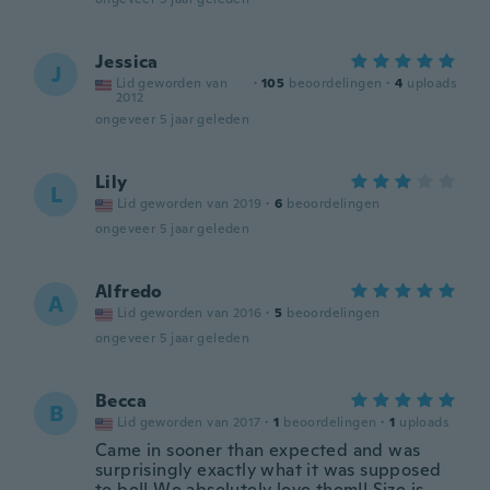
Jessica
J
Lid geworden van
·
105
beoordelingen
·
4
uploads
2012
ongeveer 5 jaar geleden
Lily
L
Lid geworden van 2019
·
6
beoordelingen
ongeveer 5 jaar geleden
Alfredo
A
Lid geworden van 2016
·
5
beoordelingen
ongeveer 5 jaar geleden
Becca
B
Lid geworden van 2017
·
1
beoordelingen
·
1
uploads
Came in sooner than expected and was
surprisingly exactly what it was supposed
to be!! We absolutely love them!! Size is