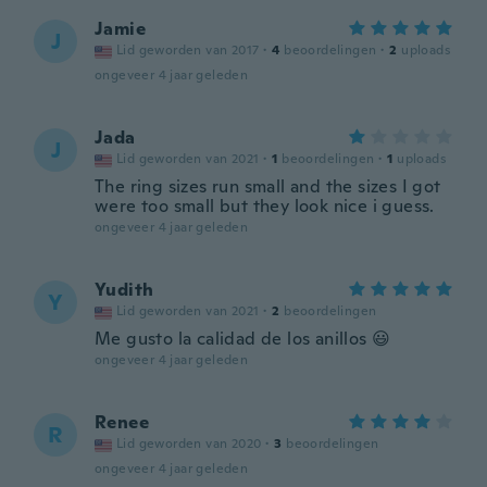
Jamie
J
Lid geworden van 2017
·
4
beoordelingen
·
2
uploads
ongeveer 4 jaar geleden
Jada
J
Lid geworden van 2021
·
1
beoordelingen
·
1
uploads
The ring sizes run small and the sizes I got
were too small but they look nice i guess.
ongeveer 4 jaar geleden
Yudith
Y
Lid geworden van 2021
·
2
beoordelingen
Me gusto la calidad de los anillos 😃
ongeveer 4 jaar geleden
Renee
R
Lid geworden van 2020
·
3
beoordelingen
ongeveer 4 jaar geleden