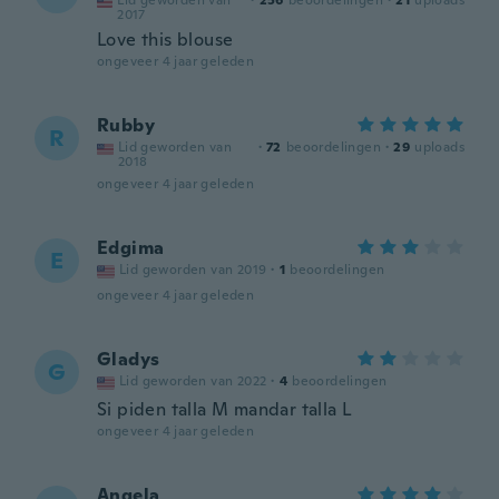
Lid geworden van
·
256
beoordelingen
·
21
uploads
2017
Love this blouse
ongeveer 4 jaar geleden
Rubby
R
Lid geworden van
·
72
beoordelingen
·
29
uploads
2018
ongeveer 4 jaar geleden
Edgima
E
Lid geworden van 2019
·
1
beoordelingen
ongeveer 4 jaar geleden
Gladys
G
Lid geworden van 2022
·
4
beoordelingen
Si piden talla M mandar talla L
ongeveer 4 jaar geleden
Angela