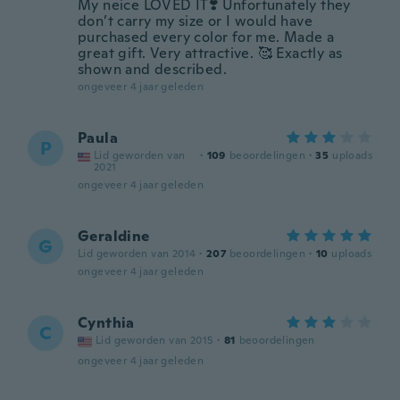
My neice LOVED IT❣️ Unfortunately they
don’t carry my size or I would have
purchased every color for me. Made a
great gift. Very attractive. 🥰 Exactly as
shown and described.
ongeveer 4 jaar geleden
Paula
P
Lid geworden van
·
109
beoordelingen
·
35
uploads
2021
ongeveer 4 jaar geleden
Geraldine
G
Lid geworden van 2014
·
207
beoordelingen
·
10
uploads
ongeveer 4 jaar geleden
Cynthia
C
Lid geworden van 2015
·
81
beoordelingen
ongeveer 4 jaar geleden