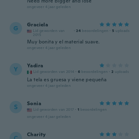
Need more bigger and lose
ongeveer 4 jaar geleden
Graciela
G
Lid geworden van
·
24
beoordelingen
·
5
uploads
2015
Muy bonita y el material suave.
ongeveer 4 jaar geleden
Yadira
Y
Lid geworden van 2014
·
6
beoordelingen
·
2
uploads
La tela es gruesa y viene pequeña
ongeveer 4 jaar geleden
Sonia
S
Lid geworden van 2017
·
1
beoordelingen
ongeveer 4 jaar geleden
Charity
C