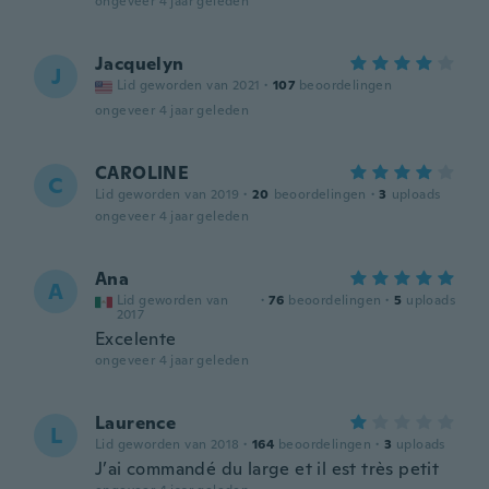
ongeveer 4 jaar geleden
Jacquelyn
J
Lid geworden van 2021
·
107
beoordelingen
ongeveer 4 jaar geleden
CAROLINE
C
Lid geworden van 2019
·
20
beoordelingen
·
3
uploads
ongeveer 4 jaar geleden
Ana
A
Lid geworden van
·
76
beoordelingen
·
5
uploads
2017
Excelente
ongeveer 4 jaar geleden
Laurence
L
Lid geworden van 2018
·
164
beoordelingen
·
3
uploads
J’ai commandé du large et il est très petit