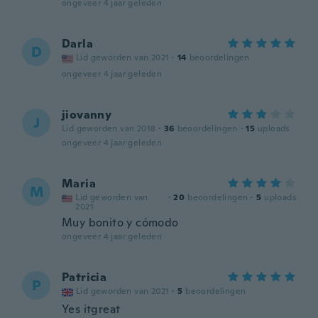
ongeveer 4 jaar geleden
Darla
D
Lid geworden van 2021
·
14
beoordelingen
ongeveer 4 jaar geleden
jiovanny
J
Lid geworden van 2018
·
36
beoordelingen
·
15
uploads
ongeveer 4 jaar geleden
Maria
M
Lid geworden van
·
20
beoordelingen
·
5
uploads
2021
Muy bonito y cómodo
ongeveer 4 jaar geleden
Patricia
P
Lid geworden van 2021
·
5
beoordelingen
Yes itgreat