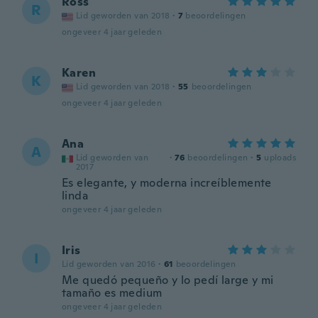
Ross
R
Lid geworden van 2018
·
7
beoordelingen
ongeveer 4 jaar geleden
Karen
K
Lid geworden van 2018
·
55
beoordelingen
ongeveer 4 jaar geleden
Ana
A
Lid geworden van
·
76
beoordelingen
·
5
uploads
2017
Es elegante, y moderna increíblemente
linda
ongeveer 4 jaar geleden
Iris
I
Lid geworden van 2016
·
61
beoordelingen
Me quedó pequeño y lo pedí large y mi
tamaño es medium
ongeveer 4 jaar geleden