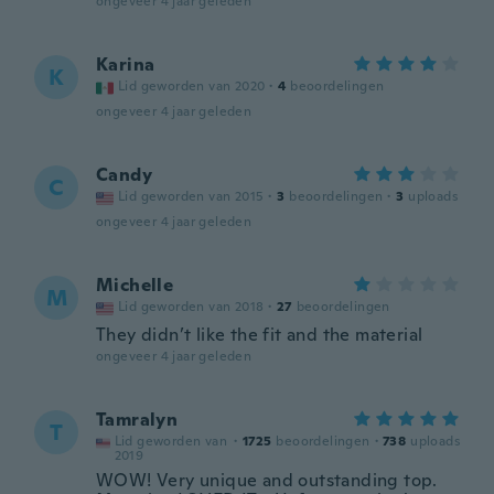
ongeveer 4 jaar geleden
Karina
K
Lid geworden van 2020
·
4
beoordelingen
ongeveer 4 jaar geleden
Candy
C
Lid geworden van 2015
·
3
beoordelingen
·
3
uploads
ongeveer 4 jaar geleden
Michelle
M
Lid geworden van 2018
·
27
beoordelingen
They didn’t like the fit and the material
ongeveer 4 jaar geleden
Tamralyn
T
Lid geworden van
·
1725
beoordelingen
·
738
uploads
2019
WOW! Very unique and outstanding top.