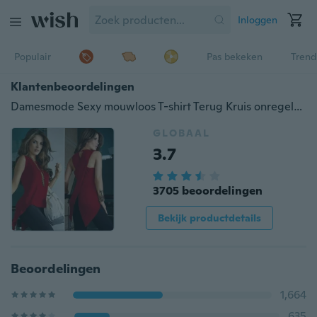
Inloggen
Populair
Pas bekeken
Trend
Klantenbeoordelingen
Damesmode Sexy mouwloos T-shirt Terug Kruis onregelmatig slank shirt
GLOBAAL
3.7
3705 beoordelingen
Bekijk productdetails
Beoordelingen
1,664
635