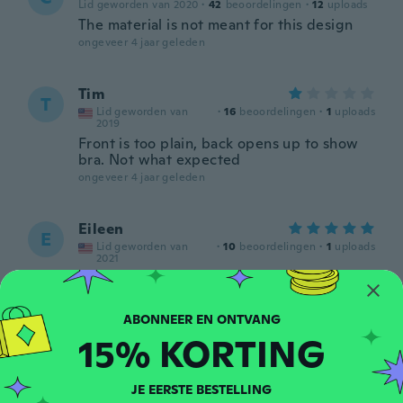
Lid geworden van 2020
·
42
beoordelingen
·
12
uploads
The material is not meant for this design
ongeveer 4 jaar geleden
Tim
T
Lid geworden van
·
16
beoordelingen
·
1
uploads
2019
Front is too plain, back opens up to show
bra. Not what expected
ongeveer 4 jaar geleden
Eileen
E
Lid geworden van
·
10
beoordelingen
·
1
uploads
2021
ongeveer 4 jaar geleden
Nelly
N
15% KORTING
Lid geworden van 2021
·
1
beoordelingen
No es el color que se ve en la foto
ongeveer 4 jaar geleden
JE EERSTE BESTELLING