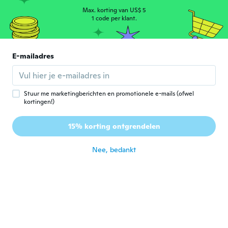
Max. korting van US$ 5
Sylvie
1 code per klant.
S
Lid geworden van 2016
·
289
beoordelingen
·
6
uploads
ongeveer 4 jaar geleden
E-mailadres
Wilfredo
W
Lid geworden van 2018
·
195
beoordelingen
ongeveer 4 jaar geleden
Stuur me marketingberichten en promotionele e-mails (ofwel
kortingen!)
Mirian
M
15% korting ontgrendelen
Lid geworden van 2021
·
1
beoordelingen
ongeveer 4 jaar geleden
Nee, bedankt
Kamas
K
Lid geworden van
·
28
beoordelingen
·
5
uploads
2021
It fit great true to US sizes. Actually
surprised it is a decent shirt. Quality is
good it doesn't feel like the cheap
crap/material you would normally get from