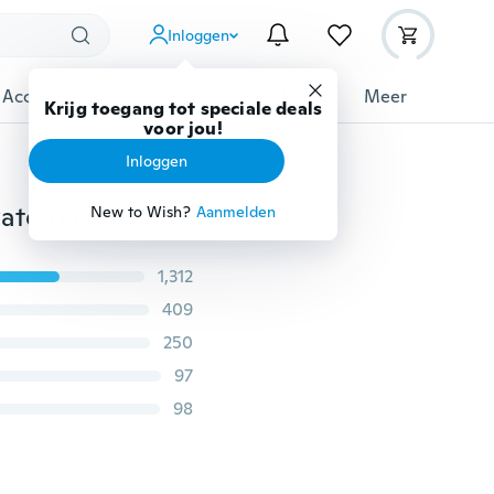
Inloggen
 Accessoires
Gadgets
Gereedschap
Meer
Krijg toegang tot speciale deals
voor jou!
Inloggen
Draagbare opbergtas voor op reis Multifunctionele waterdichte nylon make-uptas voor make-up
New to Wish?
Aanmelden
1,312
409
250
97
98