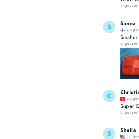
ongeveer 
Sanna
S
Lid ge
Smaller
ongeveer 
Christi
C
Lid ge
Super Q
ongeveer 
Sheila
S
Lid ge