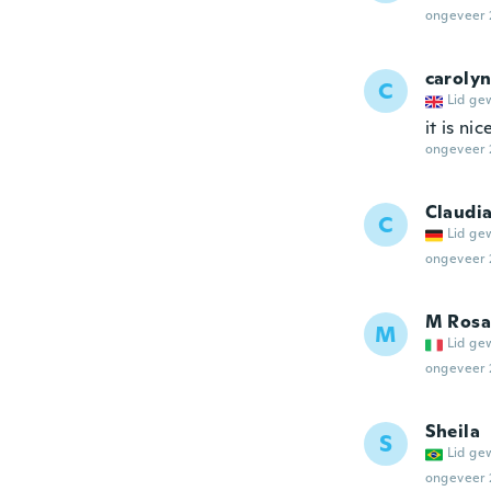
ongeveer 
caroly
C
Lid ge
it is ni
ongeveer 
Claudi
C
Lid ge
ongeveer 
M Rosa
M
Lid ge
ongeveer 
Sheila
S
Lid ge
ongeveer 