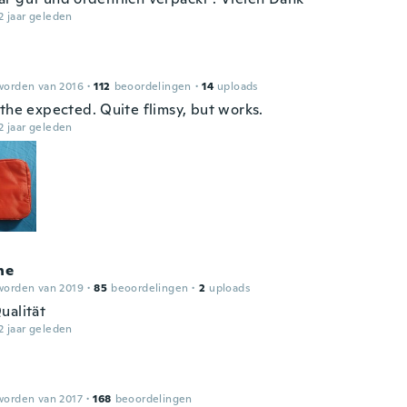
2 jaar geleden
worden van 2016
·
112
beoordelingen
·
14
uploads
 the expected. Quite flimsy, but works.
2 jaar geleden
ne
worden van 2019
·
85
beoordelingen
·
2
uploads
ualität
2 jaar geleden
worden van 2017
·
168
beoordelingen