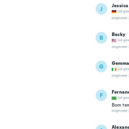
Jessica
J
Lid ge
ongeveer 
Becky
B
Lid ge
ongeveer 
Gemm
G
Lid ge
ongeveer 
Fernan
F
Lid ge
Bom tam
ongeveer 
Alexan