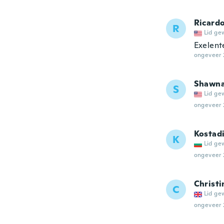
Ricard
R
Lid ge
Exelent
ongeveer 
Shawn
S
Lid ge
ongeveer 
Kostad
K
Lid ge
ongeveer 
Christi
C
Lid ge
ongeveer 