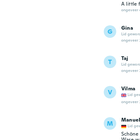
A little
ongeveer 
Gina
G
Lid gewor
ongeveer 
Taj
T
Lid gewor
ongeveer 
Vilma
V
Lid ge
ongeveer 
Manue
M
Lid ge
Schöne 
Ware wa