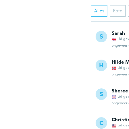
Alles
Foto
Sarah
S
Lid ge
ongeveer 
Hilde 
H
Lid ge
ongeveer 
Sheree
S
Lid ge
ongeveer 
Christi
C
Lid ge