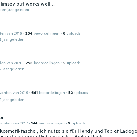
 flimsey but works well....
een jaar geleden
den van 2016
·
254
beoordelingen
·
6
uploads
2 jaar geleden
den van 2020
·
256
beoordelingen
·
9
uploads
2 jaar geleden
worden van 2019
·
661
beoordelingen
·
52
uploads
2 jaar geleden
la
worden van 2017
·
144
beoordelingen
·
5
uploads
Kosmetiktasche , ich nutze sie für Handy und Tablet Ladege
r gut und ordentlich verpackt . Vielen Dank