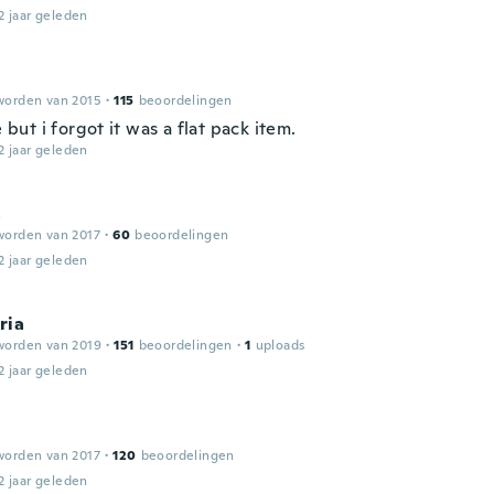
2 jaar geleden
n
worden van 2015
·
115
beoordelingen
ce but i forgot it was a flat pack item.
2 jaar geleden
a
worden van 2017
·
60
beoordelingen
2 jaar geleden
ria
worden van 2019
·
151
beoordelingen
·
1
uploads
2 jaar geleden
worden van 2017
·
120
beoordelingen
2 jaar geleden